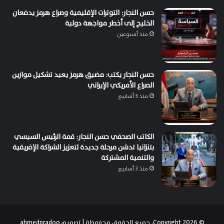
حسن النجار: التوترات الإقليمية وصراع هرمز يدفعان
الخليج إلى أخطر مواجهة دولية
منذ أسبوعين
حسن النجار يكتب: مضيق هرمز يعيد تشكيل موازين
الصراع الأمريكي الإيراني
منذ 3 أسابيع
الكاتب الصحفي حسن النجار: قمة الرئيس السيسي
بتنزانيا تدشن مرحلة جديدة لتعزيز الشراكة الإفريقية
والتنمية المشتركة
منذ 3 أسابيع
© Copyright 2026, جميع الحقوق محفوظة | تصميم
ahmedpradoo