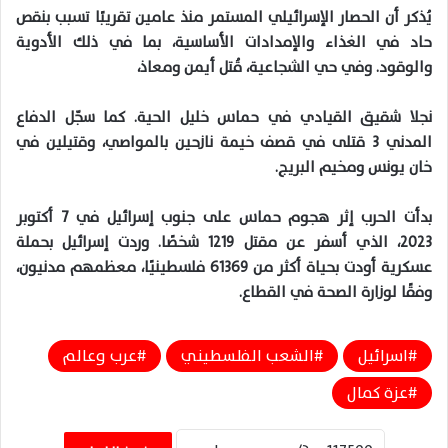
يُذكر أن الحصار الإسرائيلي المستمر منذ عامين تقريبًا تسبب بنقص
حاد في الغذاء والإمدادات الأساسية، بما في ذلك الأدوية
والوقود. وفي حي الشجاعية، قُتل أيمن ومعاذ،
نجلا شقيق القيادي في حماس خليل الحية. كما سجّل الدفاع
المدني 3 قتلى في قصف خيمة نازحين بالمواصي، وقتيلين في
خان يونس ومخيم البريج.
بدأت الحرب إثر هجوم حماس على جنوب إسرائيل في 7 أكتوبر
2023، الذي أسفر عن مقتل 1219 شخصًا. وردت إسرائيل بحملة
عسكرية أودت بحياة أكثر من 61369 فلسطينيًا، معظمهم مدنيون،
وفقًا لوزارة الصحة في القطاع.
اسرائيل
الشعب الفلسطيني
عرب وعالم
عزة كمال