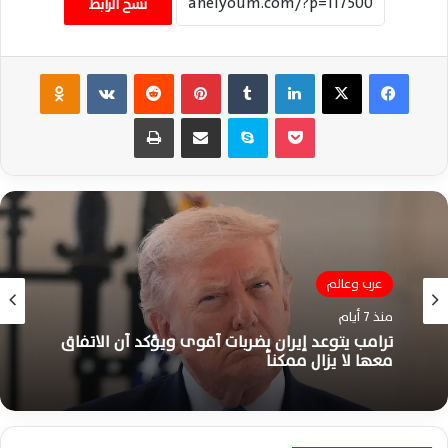
نسخ الرابط
فيسبوك
‫X
لينكدإن
‏Tumblr
بينتيريست
‏Reddit
‏VKontakte
Odnoklassniki
‫Pocket
سكايب
مشاركة عبر البريد
طباعة
عرب وعالم
منذ 7 أيام
ترامب يتوعد إيران بضربات أقوى ويؤكد أن الاتفاق
معها لا يزال ممكناً