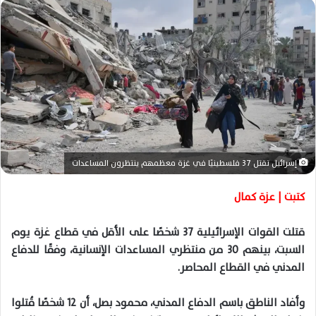
ل
ب
ر
ي
د
ا
إ
ل
ك
ت
إسرائيل تقتل 37 فلسطينيًا في غزة معظمهم ينتظرون المساعدات
ر
و
كتبت | عزة كمال
ن
ي
قتلت القوات الإسرائيلية 37 شخصًا على الأقل في قطاع غزة يوم
ا
السبت، بينهم 30 من منتظري المساعدات الإنسانية، وفقًا للدفاع
المدني في القطاع المحاصر.
وأفاد الناطق باسم الدفاع المدني، محمود بصل، أن 12 شخصًا قُتلوا