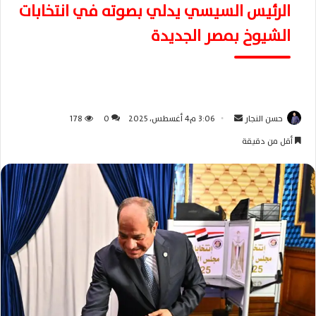
الرئيس السيسي يدلي بصوته في انتخابات
الشيوخ بمصر الجديدة
حسن النجار
أ
3:06 م4 أغسطس، 2025
0
178
ر
أقل من دقيقة
س
ل
ب
ر
ي
د
ا
إ
ل
ك