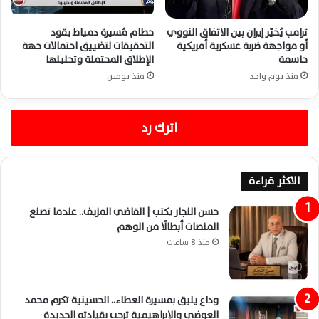
ترامب يُخيّر إيران بين الاتفاق النووي
حطام مُسيرة دمياط يقود
أو مواجهة ضربة عسكرية أمريكية
التحقيقات لتضييق احتمالات جهة
حاسمة
الإطلاق المحتملة وتحليلها
منذ يوم واحد
منذ يومين
اترك رد
الاكثر قراءة
حسن النجار يكتب | القاضي المزيف.. عندما تصنع
المنصات أبطالًا من الوهم
منذ 8 ساعات
وداع يليق بمسيرة العطاء.. الحسينية تكرم محمد
العوضي والإبراهيمية ترحب بقيادته الجديدة