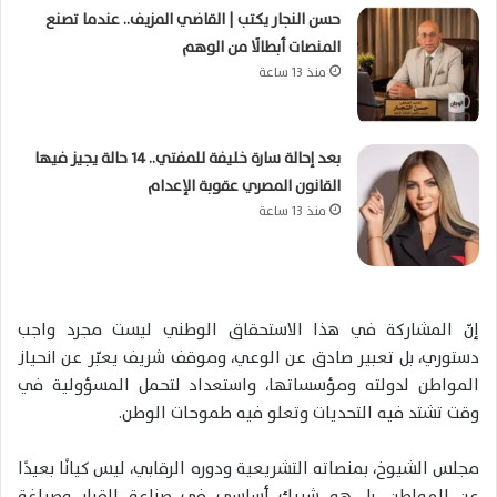
حسن النجار يكتب | القاضي المزيف.. عندما تصنع
المنصات أبطالًا من الوهم
منذ 13 ساعة
بعد إحالة سارة خليفة للمفتي.. 14 حالة يجيز فيها
القانون المصري عقوبة الإعدام
منذ 13 ساعة
إنّ المشاركة في هذا الاستحقاق الوطني ليست مجرد واجب
دستوري، بل تعبير صادق عن الوعي، وموقف شريف يعبّر عن انحياز
المواطن لدولته ومؤسساتها، واستعداد لتحمل المسؤولية في
وقت تشتد فيه التحديات وتعلو فيه طموحات الوطن.
مجلس الشيوخ، بمنصاته التشريعية ودوره الرقابي، ليس كيانًا بعيدًا
عن المواطن، بل هو شريك أساسي في صناعة القرار وصياغة