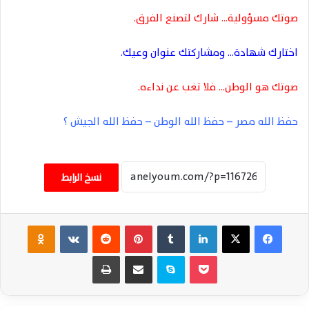
صوتك مسؤولية… شارك لتصنع الفرق.
اختارك شهادة… ومشاركتك عنوان وعيك.
صوتك هو الوطن… فلا تغب عن نداءه.
حفظ الله مصر – حفظ الله الوطن – حفظ الله الجيش ؟
نسخ الرابط
فيسبوك
‫X
لينكدإن
‏Tumblr
بينتيريست
‏Reddit
‏VKontakte
Odnoklassniki
‫Pocket
سكايب
مشاركة عبر البريد
طباعة