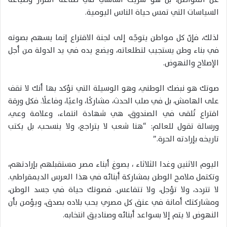
السياسات التي تمس حياة الناس اليومية.
لذلك، فإنّ كل مواطن يتوجّه إلى لجنة الاقتراع إنما يسهم بصوته
في بناء وطن يستجيب لتطلعاته، ويضع يده في يد الدولة من أجل
الإصلاح والنهوض.
صوتك هو نبضك الوطني، وهو الوسيلة التي تؤكد بها أنك لا تقف
على الهامش، بل في صلب الحدث، مشاركًا، واعيًا، وفاعلًا. فكل ورقة
اقتراع تُلقى في الصندوق، هي شهادة انتماء، وعلامة وعي،
ورسالة تقول للعالم: “هنا شعب لا يتراجع، ولا ينسحب، بل يكتب
تاريخه بإرادته الحرة.”
اليوم الاثنين وغدا الثلاثاء ، يصوغ أبناء مصر مستقبلهم بإرادتهم،
وتكتمل ملامح الوطن بمشاركة أبنائه في هذا العرس الديمقراطي.
لا تتردد، ولا تؤجل، ولا تتقاعس. فصوتك حياة في جسد الوطن،
ومشاركتك أمانة في عنق كل مصري يحب بلاده بصدق، ويؤمن بأن
النهوض لا يتم إلا بسواعد أبنائه وصناديق انتخابه.