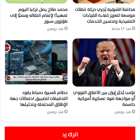
محافظ الشرقية يُجري حركة تنقلات
محمد صلاح يصل تركيا اليوم
موسعة لتعزيز كفاءة القيادات
تمهيدًا لإتمام انتقاله رسميًا إلى
التنفيذية وتحسين الخدمات
طرابزون سبور
منذ 17 ساعة
منذ يومين
ترامب يُخيّر إيران بين الاتفاق النووي
حطام مُسيرة دمياط يقود
أو مواجهة ضربة عسكرية أمريكية
التحقيقات لتضييق احتمالات جهة
حاسمة
الإطلاق المحتملة وتحليلها
منذ يومين
منذ يومين
اترك رد