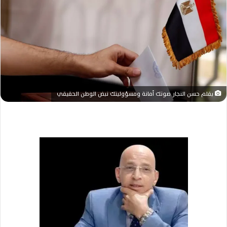
ر
ي
د
ا
إ
ل
ك
ت
بقلم حسن النجار صوتك أمانة ومسؤوليتك نبض الوطن الحقيقي
ر
و
ن
ي
ا