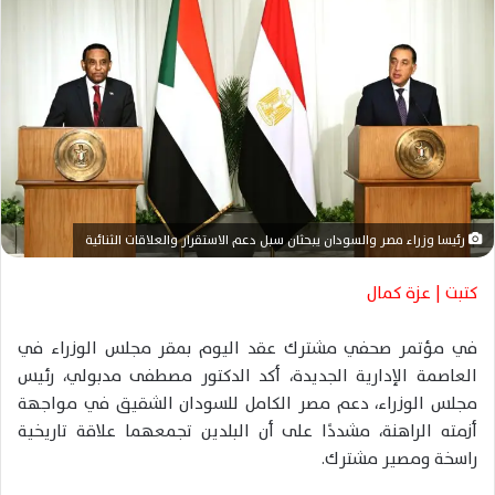
ر
ي
د
ا
إ
ل
ك
ت
ر
رئيسا وزراء مصر والسودان يبحثان سبل دعم الاستقرار والعلاقات الثنائية
و
ن
كتبت | عزة كمال
ي
ا
في مؤتمر صحفي مشترك عقد اليوم بمقر مجلس الوزراء في
العاصمة الإدارية الجديدة، أكد الدكتور مصطفى مدبولي، رئيس
مجلس الوزراء، دعم مصر الكامل للسودان الشقيق في مواجهة
أزمته الراهنة، مشددًا على أن البلدين تجمعهما علاقة تاريخية
راسخة ومصير مشترك.