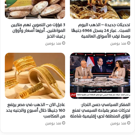
تحديثات جديدة – الذهب اليوم
3 قرارات من التموين تهم ملايين
السبت.. عيار 24 يسجل 6966 جنيهًا
المواطنين.. أبرزها أسعار وأوزان
وسط ترقب الأسواق العالمية
رغيف الخبز
منذ يومين
منذ يومين
المفكر السياسي حسن النجار:
عاجل الان – الذهب في مصر يرتفع
تحركات مصر بقيادة السيسي تمنع
160 جنيهًا خلال أسبوع والجنيه يحد
انزلاق المنطقة لحرب إقليمية شاملة
من المكاسب
منذ يومين
منذ يومين