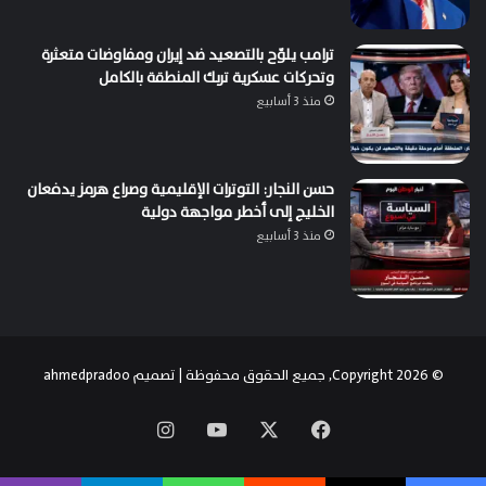
ترامب يلوّح بالتصعيد ضد إيران ومفاوضات متعثرة
وتحركات عسكرية تربك المنطقة بالكامل
منذ 3 أسابيع
حسن النجار: التوترات الإقليمية وصراع هرمز يدفعان
الخليج إلى أخطر مواجهة دولية
منذ 3 أسابيع
© Copyright 2026, جميع الحقوق محفوظة | تصميم
ahmedpradoo
‫X
فيسبوك
‫YouTube
انستقرام