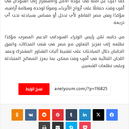
كما أعرب عن أمله في عودة الأمن والاستقرار إلى السودان في
أقرب وقت، حفاظًا على أرواح الأبرياء، وصونًا لوحدة وسلامة أراضيه،
مؤكدًا رفض مصر القاطع لأي تدخل أو مساس بسيادته تحت أي
ذريعة.
من جانبه، ثمّن رئيس الوزراء السوداني الدعم المصري، مؤكدًا
تطلعه إلى تعزيز التعاون مع مصر في شتى المجالات، واتفق
الجانبان خلال المباحثات على تنشيط آليات التشاور المشترك وعقد
اللجان الثنائية في أقرب وقت ممكن، بما يعزز المصالح المتبادلة
ويلبي تطلعات الشعبين.
نسخ الرابط
فيسبوك
‫X
لينكدإن
‏Tumblr
بينتيريست
‏Reddit
‏VKontakte
Odnoklassniki
‫Pocket
سكايب
مشاركة عبر البريد
طباعة