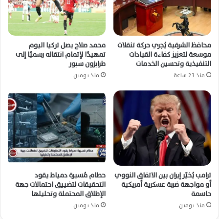
محافظ الشرقية يُجري حركة تنقلات
محمد صلاح يصل تركيا اليوم
موسعة لتعزيز كفاءة القيادات
تمهيدًا لإتمام انتقاله رسميًا إلى
التنفيذية وتحسين الخدمات
طرابزون سبور
منذ 23 ساعة
منذ يومين
ترامب يُخيّر إيران بين الاتفاق النووي
حطام مُسيرة دمياط يقود
أو مواجهة ضربة عسكرية أمريكية
التحقيقات لتضييق احتمالات جهة
حاسمة
الإطلاق المحتملة وتحليلها
منذ يومين
منذ يومين