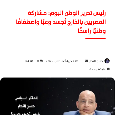
رئيس تحرير الوطن اليوم: مشاركة
المصريين بالخارج تُجسد وعيًا واصطفافًا
وطنيًا راسخًا
حسن النجار
أ
2:01 ص4 أغسطس، 2025
0
124
ر
دقيقة واحدة
س
ل
ب
ر
ي
د
ا