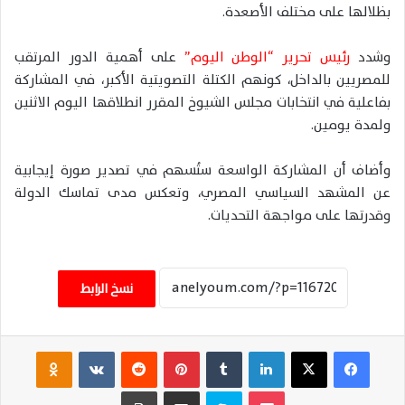
بظلالها على مختلف الأصعدة.
وشدد
رئيس تحرير “الوطن اليوم”
على أهمية الدور المرتقب
للمصريين بالداخل، كونهم الكتلة التصويتية الأكبر، في المشاركة
بفاعلية في انتخابات مجلس الشيوخ المقرر انطلاقها اليوم الاثنين
ولمدة يومين.
وأضاف أن المشاركة الواسعة ستُسهم في تصدير صورة إيجابية
عن المشهد السياسي المصري، وتعكس مدى تماسك الدولة
وقدرتها على مواجهة التحديات.
نسخ الرابط
فيسبوك
‫X
لينكدإن
‏Tumblr
بينتيريست
‏Reddit
‏VKontakte
Odnoklassniki
‫Pocket
سكايب
مشاركة عبر البريد
طباعة