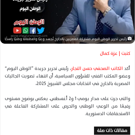
إ
ل
ك
ت
ر
و
رئيس تحرير الوطن اليوم مشاركة المصريين بالخارج تُجسد وعيًا واصطفافًا وطنيًا راسخًا
ن
ي
كتبت | عزة كمال
ا
أكد
الكاتب الصحفي حسن النجار
، رئيس تحرير جريدة “الوطن اليوم”
وعضو المكتب الفني للشؤون السياسية، أن انتهاء تصويت الجاليات
المصرية بالخارج في انتخابات مجلس الشيوخ 2025،
والتي جرت على مدار يومي 1 و2 أغسطس، يعكس بوضوح مستوى
رفيعًا من الوعي الوطني والحرص على المشاركة الفاعلة في
الاستحقاقات الدستورية.
مقالات ذات صلة