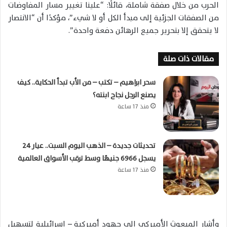
الحرب من خلال صفقة شاملة، قائلًا: “علينا تغيير مسار المفاوضات
من الصفقات الجزئية إلى مبدأ الكل أو لا شيء”، مؤكدًا أن “الانتصار
لا يتحقق إلا بتحرير جميع الرهائن دفعة واحدة”.
مقالات ذات صلة
سحر ابراهيم – تكتب – من الأب تبدأ الحكاية.. كيف
يصنع الرجل نجاح ابنته؟
منذ 17 ساعة
تحديثات جديدة – الذهب اليوم السبت.. عيار 24
يسجل 6966 جنيهًا وسط ترقب الأسواق العالمية
منذ 17 ساعة
وأشار المبعوث الأميركي إلى جهود أميركية – إسرائيلية لتسهيل