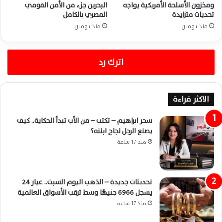
ومخزون الأسلحة الأمريكية يواجه
البحرين جزء من الأمن القومي
تحديات متزايدة
المصري بالكامل
منذ يومين
منذ يومين
اترك رد
الاكثر قراءة
سحر ابراهيم – تكتب – من الأب تبدأ الحكاية.. كيف
يصنع الرجل نجاح ابنته؟
منذ 17 ساعة
تحديثات جديدة – الذهب اليوم السبت.. عيار 24
يسجل 6966 جنيهًا وسط ترقب الأسواق العالمية
منذ 17 ساعة