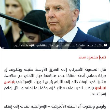
ر
ي
د
ا
إ
ل
ك
ت
ويتكوف حماس منفتحة على التخلي عن السلاح ونتنياهو ملتزم بإنهاء الحرب
ر
و
كتب| محمود سعد
ن
ي
قال المبعوث الأميركي إلى الشرق الأوسط، ستيف ويتكوف، إن
ا
حركة حماس أبدت انفتاحًا على مناقشة خيار التخلي عن سلاحها،
مشيرًا في الوقت ذاته إلى التزام رئيس الوزراء الإسرائيلي
بنيامين
نتنياهو
بإنهاء الحرب على قطاع غزة، وفقًا لما نقلته وسائل إعلام
إسرائيلية.
وأوضح ويتكوف أن الخطة الأميركية – الإسرائيلية تهدف إلى إنهاء