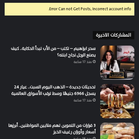
Error Can not Get Posts, Incorrect account info.
المشاركات الاخيرة
سحر ابراهيم – تكتب – من الأب تبدأ الحكاية.. كيف
يصنع الرجل نجاح ابنته؟
منذ 17 ساعة
تحديثات جديدة – الذهب اليوم السبت.. عيار 24
يسجل 6966 جنيهًا وسط ترقب الأسواق العالمية
منذ 17 ساعة
3 قرارات من التموين تهم ملايين المواطنين.. أبرزها
أسعار وأوزان رغيف الخبز
منذ 18 ساعة