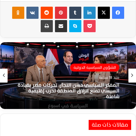
فيسبوك
‫X
لينكدإن
‏Tumblr
بينتيريست
‏Reddit
‏VKontakte
Odnoklassniki
‫Pocket
سكايب
مشاركة عبر البريد
طباعة
الشؤون السياسية الدولية
منذ 18 ساعة
المفكر السياسي حسن النجار: تحركات مصر بقيادة
السيسي تمنع انزلاق المنطقة لحرب إقليمية
شاملة
مقالات ذات صلة