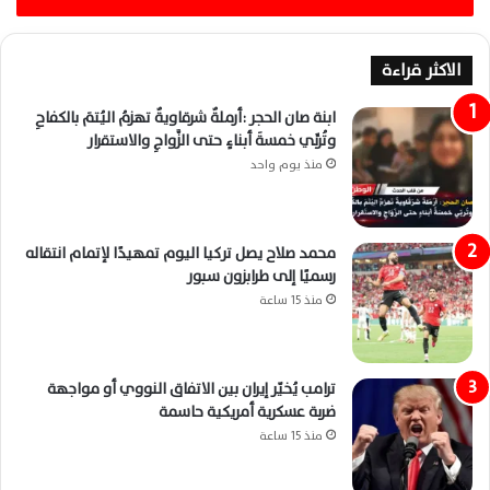
الاكثر قراءة
ابنة صان الحجر :أرملةٌ شرقاويةٌ تهزمُ اليُتمَ بالكفاحِ
وتُربِّي خمسةَ أبناءٍ حتى الزَّواجِ والاستقرار
منذ يوم واحد
محمد صلاح يصل تركيا اليوم تمهيدًا لإتمام انتقاله
رسميًا إلى طرابزون سبور
منذ 15 ساعة
ترامب يُخيّر إيران بين الاتفاق النووي أو مواجهة
ضربة عسكرية أمريكية حاسمة
منذ 15 ساعة