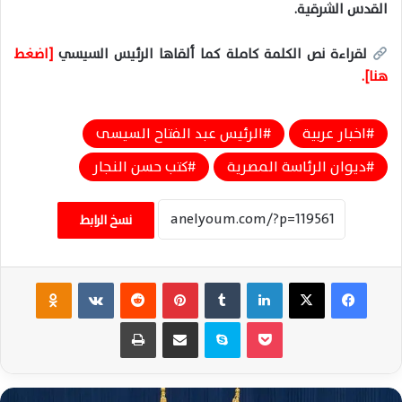
القدس الشرقية.
لقراءة نص الكلمة كاملة كما ألقاها الرئيس السيسي
[اضغط
هنا].
اخبار عربية
الرئيس عبد الفتاح السيسى
ديوان الرئاسة المصرية
كتب حسن النجار
نسخ الرابط
فيسبوك
‫X
لينكدإن
‏Tumblr
بينتيريست
‏Reddit
‏VKontakte
Odnoklassniki
‫Pocket
سكايب
مشاركة عبر البريد
طباعة