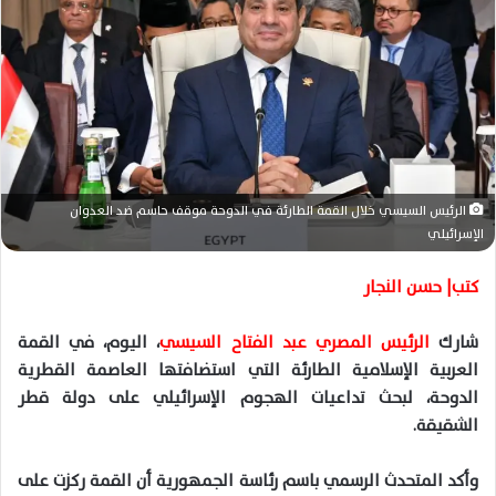
ر
ي
د
ا
إ
ل
ك
ت
الرئيس السيسي خلال القمة الطارئة في الدوحة موقف حاسم ضد العدوان
ر
الإسرائيلي
و
ن
كتب| حسن النجار
ي
ا
شارك
الرئيس المصري عبد الفتاح السيسي
، اليوم، في القمة
العربية الإسلامية الطارئة التي استضافتها العاصمة القطرية
الدوحة، لبحث تداعيات الهجوم الإسرائيلي على دولة قطر
الشقيقة.
وأكد المتحدث الرسمي باسم رئاسة الجمهورية أن القمة ركزت على