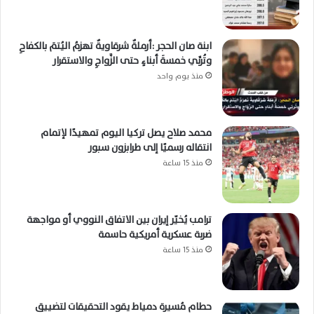
ابنة صان الحجر :أرملةٌ شرقاويةٌ تهزمُ اليُتمَ بالكفاحِ
وتُربِّي خمسةَ أبناءٍ حتى الزَّواجِ والاستقرار
منذ يوم واحد
محمد صلاح يصل تركيا اليوم تمهيدًا لإتمام
انتقاله رسميًا إلى طرابزون سبور
منذ 15 ساعة
ترامب يُخيّر إيران بين الاتفاق النووي أو مواجهة
ضربة عسكرية أمريكية حاسمة
منذ 15 ساعة
حطام مُسيرة دمياط يقود التحقيقات لتضييق