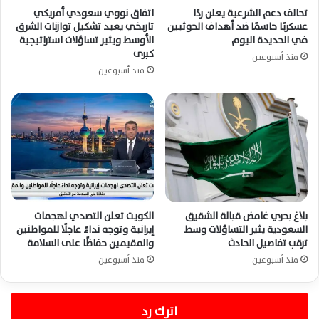
تحالف دعم الشرعية يعلن ردًا
اتفاق نووي سعودي أمريكي
عسكريًا حاسمًا ضد أهداف الحوثيين
تاريخي يعيد تشكيل توازنات الشرق
في الحديدة اليوم
الأوسط ويثير تساؤلات استراتيجية
كبرى
منذ أسبوعين
منذ أسبوعين
بلاغ بحري غامض قبالة الشقيق
الكويت تعلن التصدي لهجمات
السعودية يثير التساؤلات وسط
إيرانية وتوجه نداءً عاجلًا للمواطنين
ترقب تفاصيل الحادث
والمقيمين حفاظًا على السلامة
منذ أسبوعين
منذ أسبوعين
اترك رد