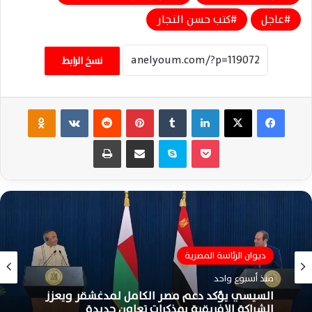
عاجل
كتب حسن النجار
نسخ الرابط
فيسبوك
‫X
لينكدإن
‏Tumblr
بينتيريست
‏Reddit
‏VKontakte
Odnoklassniki
‫Pocket
سكايب
مشاركة عبر البريد
طباعة
ديوان الرئاسة المصرية
الشؤون السياسية الدولية
منذ أسبوع واحد
منذ أسبوع واحد