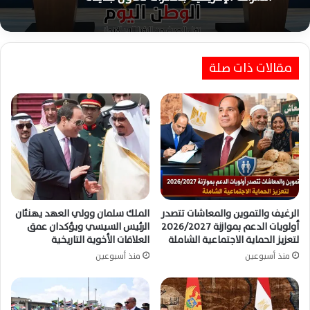
السيسي يؤكد دعم مصر الكامل لمدغشقر ويعزز
الشراكة الإفريقية بمذكرات تعاون جديدة
السيسي يؤكد لتبون تضامن مصر الكامل مع
الجزائر ويبحثان تطورات الأزمات الإقليمية
مقالات ذات صلة
الرغيف والتموين والمعاشات تتصدر
الملك سلمان وولي العهد يهنئان
أولويات الدعم بموازنة 2026/2027
الرئيس السيسي ويؤكدان عمق
لتعزيز الحماية الاجتماعية الشاملة
العلاقات الأخوية التاريخية
منذ أسبوعين
منذ أسبوعين