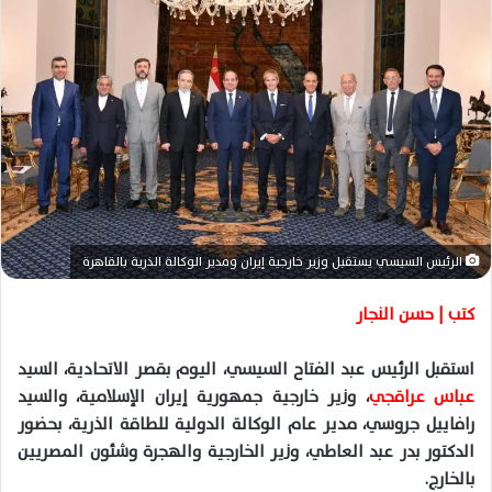
س
ل
ب
ر
ي
د
ا
إ
ل
ك
الرئيس السيسي يستقبل وزير خارجية إيران ومدير الوكالة الذرية بالقاهرة
ت
ر
كتب | حسن النجار
و
ن
استقبل الرئيس عبد الفتاح السيسي، اليوم بقصر الاتحادية، السيد
ي
عباس عراقجي
، وزير خارجية جمهورية إيران الإسلامية، والسيد
ا
رافاييل جروسي، مدير عام الوكالة الدولية للطاقة الذرية، بحضور
الدكتور بدر عبد العاطي، وزير الخارجية والهجرة وشئون المصريين
بالخارج.