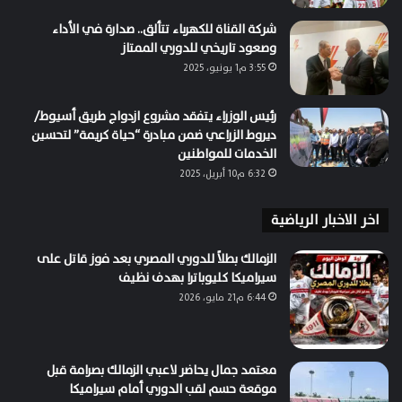
شركة القناة للكهرباء تتألق.. صدارة في الأداء
وصعود تاريخي للدوري الممتاز
3:55 م1 يونيو، 2025
رئيس الوزراء يتفقد مشروع ازدواج طريق أسيوط/
ديروط الزراعي ضمن مبادرة “حياة كريمة” لتحسين
الخدمات للمواطنين
6:32 م10 أبريل، 2025
اخر الاخبار الرياضية
الزمالك بطلاً للدوري المصري بعد فوز قاتل على
سيراميكا كليوباترا بهدف نظيف
6:44 م21 مايو، 2026
معتمد جمال يحاضر لاعبي الزمالك بصرامة قبل
موقعة حسم لقب الدوري أمام سيراميكا