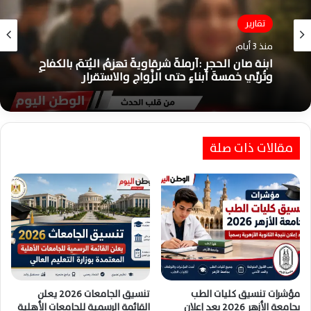
تقارير
منذ 3 أيام
ابنة صان الحجر :أرملةٌ شرقاويةٌ تهزمُ اليُتمَ بالكفاحِ
وتُربِّي خمسةَ أبناءٍ حتى الزَّواجِ والاستقرار
مقالات ذات صلة
مؤشرات تنسيق كليات الطب
تنسيق الجامعات 2026 يعلن
بجامعة الأزهر 2026 بعد إعلان
القائمة الرسمية للجامعات الأهلية