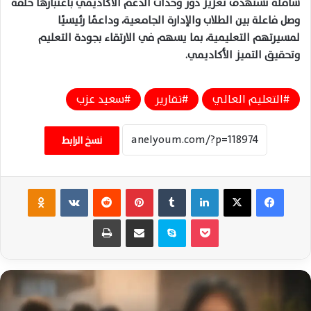
شاملة تستهدف تعزيز دور وحدات الدعم الأكاديمي باعتبارها حلقة
وصل فاعلة بين الطلاب والإدارة الجامعية، وداعمًا رئيسيًا
لمسيرتهم التعليمية، بما يسهم في الارتقاء بجودة التعليم
وتحقيق التميز الأكاديمي.
التعليم العالي
تقارير
سعيد عزب
نسخ الرابط
فيسبوك
‫X
لينكدإن
‏Tumblr
بينتيريست
‏Reddit
‏VKontakte
Odnoklassniki
‫Pocket
سكايب
مشاركة عبر البريد
طباعة