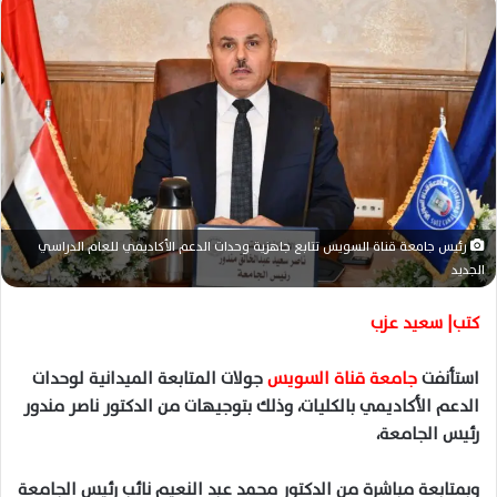
ب
ر
ي
د
ا
إ
ل
ك
ت
رئيس جامعة قناة السويس تتابع جاهزية وحدات الدعم الأكاديمي للعام الدراسي
ر
الجديد
و
ن
كتب| سعيد عزب
ي
ا
استأنفت
جامعة قناة السويس
جولات المتابعة الميدانية لوحدات
الدعم الأكاديمي بالكليات، وذلك بتوجيهات من الدكتور ناصر مندور
رئيس الجامعة،
وبمتابعة مباشرة من الدكتور محمد عبد النعيم نائب رئيس الجامعة