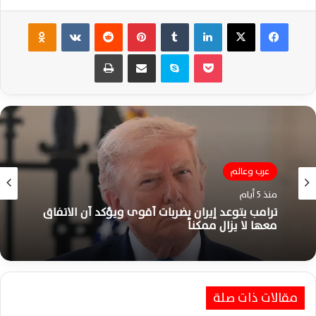
فيسبوك
‫X
لينكدإن
‏Tumblr
بينتيريست
‏Reddit
‏VKontakte
Odnoklassniki
‫Pocket
سكايب
مشاركة عبر البريد
طباعة
عرب وعالم
منذ 5 أيام
ترامب يتوعد إيران بضربات أقوى ويؤكد أن الاتفاق
معها لا يزال ممكناً
مقالات ذات صلة