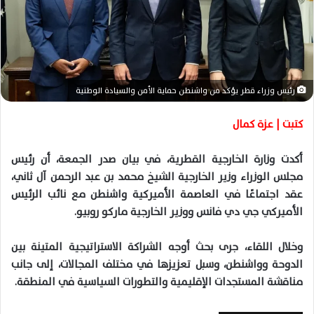
ا
إ
ل
ك
ت
ر
رئيس وزراء قطر يؤكد من واشنطن حماية الأمن والسيادة الوطنية
و
ن
كتبت | عزة كمال
ي
ا
أكدت وزارة الخارجية القطرية، في بيان صدر الجمعة، أن رئيس
مجلس الوزراء وزير الخارجية الشيخ محمد بن عبد الرحمن آل ثاني،
عقد اجتماعًا في العاصمة الأميركية واشنطن مع نائب الرئيس
الأميركي جي دي فانس ووزير الخارجية ماركو روبيو.
وخلال اللقاء، جرى بحث أوجه الشراكة الاستراتيجية المتينة بين
الدوحة وواشنطن، وسبل تعزيزها في مختلف المجالات، إلى جانب
مناقشة المستجدات الإقليمية والتطورات السياسية في المنطقة.