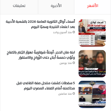
الأشهر
الأخيرة
تعليقات
أسماء أوائل الثانوية العامة 2026 بالشعبة الأدبية
بعد اعتماد النتيجة رسميًا اليوم
منذ أسبوع واحد
ابنة صان الحجر :أرملةٌ شرقاويةٌ تهزمُ اليُتمَ بالكفاحِ
وتُربِّي خمسةَ أبناءٍ حتى الزَّواجِ والاستقرار
منذ يومين
5 سقطات كشفت منتحل صفة القاضي قبل
محاكمته أمام القضاء المصري اليوم
منذ ساعتين