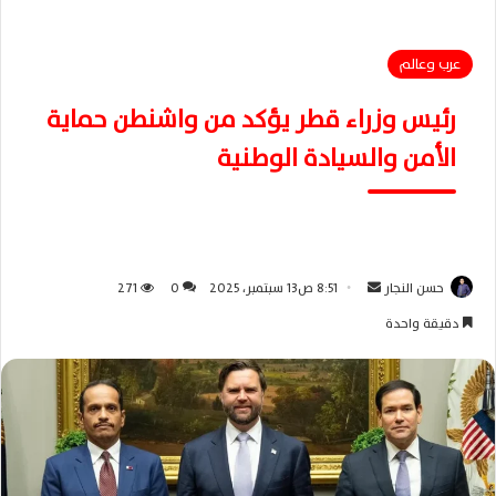
عرب وعالم
رئيس وزراء قطر يؤكد من واشنطن حماية
الأمن والسيادة الوطنية
حسن النجار
أ
8:51 ص13 سبتمبر، 2025
0
271
ر
دقيقة واحدة
س
ل
ب
ر
ي
د