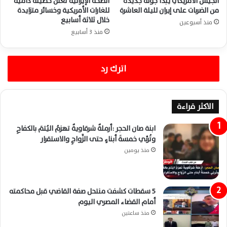
الجيش الأمريكي يبدأ جولة جديدة
الصحة الإيرانية تعلن حصيلة دامية
من الضربات على إيران لليلة العاشرة
للغارات الأمريكية وخسائر متزايدة
خلال ثلاثة أسابيع
منذ أسبوعين
منذ 3 أسابيع
اترك رد
الاكثر قراءة
ابنة صان الحجر :أرملةٌ شرقاويةٌ تهزمُ اليُتمَ بالكفاحِ
وتُربِّي خمسةَ أبناءٍ حتى الزَّواجِ والاستقرار
منذ يومين
5 سقطات كشفت منتحل صفة القاضي قبل محاكمته
أمام القضاء المصري اليوم
منذ ساعتين