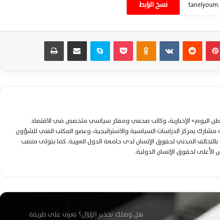
لحماية المواطنين وضمان الغذاء
نسخ الرابط
التدخين يحصد ملايين الأرواح سنويًا ومكافحة
بينتيريست
‏Reddit
‏VKontakte
Odnoklassniki
‫Pocket
سكايب
مشاركة عبر البريد
طباعة
الإدمان تدعو لاختيار الحياة
«الصحة» تطمئن المصريين: لا إصابات بالإيبولا
وتحذيرات من السفر للمناطق الموبوءة
لوطن اليوم» الإخبارية، وكاتب صحفي ومفكر سياسي متخصص في الاقتصاد
الصحة: لا إصابات بفيروس هانتا في مصر
شارك بمركز الدراسات السياسية والاستراتيجية، وعضو المكتب الفني للشؤون
والوضع الوبائي مستقر تمامًا
التحالف المدني لحقوق الإنسان لدى جامعة الدول العربية. كما يتولى منصب
لس الأعلى لحقوق الإنسان الدولية.
الأطباء يهاجمون النواب بعد أزمة وزير الصحة
ويحددون دورهم الرقابي
هل وصلك تحذير الزلزال؟ تعرف على طريقة