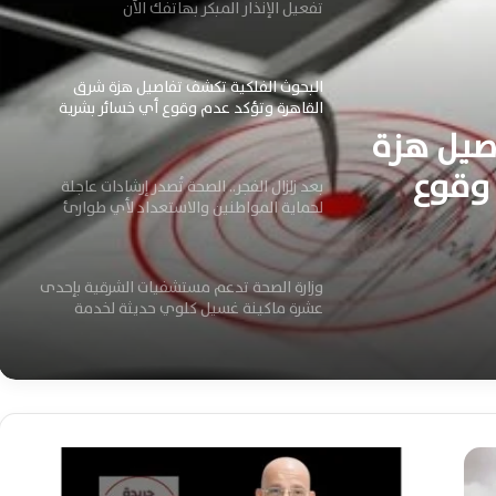
تفعيل الإنذار المبكر بهاتفك الآن
البحوث الفلكية تكشف تفاصيل هزة شرق
القاهرة وتؤكد عدم وقوع أي خسائر بشرية
صيل هزة
وقوع
بعد زلزال الفجر.. الصحة تُصدر إرشادات عاجلة
لحماية المواطنين والاستعداد لأي طوارئ
صحية
وزارة الصحة تدعم مستشفيات الشرقية بإحدى
عشرة ماكينة غسيل كلوي حديثة لخدمة
المرضى بكفاءة
الدكتور محمد الطيب نائب وزير الصحة يتفقد
منشآت الشرقية ويوجه بقرارات عاجلة مهمة
جديدة
ب
ق
الصحة وسلامة الغذاء تؤكدان تكامل الرقابة