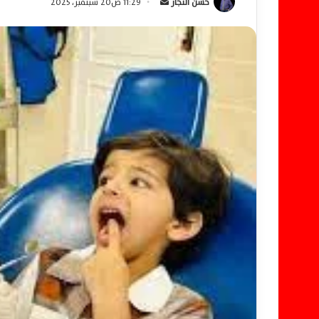
حسن النجار
أ
11:29 ص20 سبتمبر، 2025
ر
س
ل
ب
ر
ي
د
ا
إ
ل
ك
ت
ر
و
ن
ي
ا