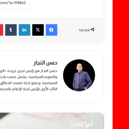
فيسبوك
‫X
لينكدإن
‏Tumblr
شاركها
حسن النجار
حسن النجار هو رئيس تحرير جريدة «ا
والعلوم السياسية. يشغل منصب باحث م
السياسية، وعضو لجنة تقصي الحقائق ب
النائب الأول لرئيس لجنة الإعلام بالمج
أقرأ التالي