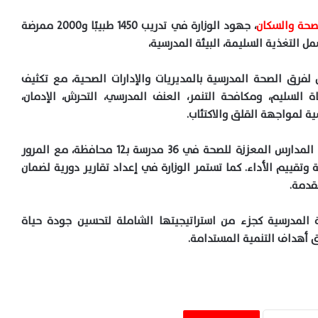
لصحة والسكان
، جهود الوزارة في تدريب 1450 طبيبًا و2000 ممرضة
انية، كما تم تنظيم 15 ورشة عمل لفرق الصحة المدرسية بالمديريات والإدارات الصحية، مع تكثيف
ة السليم، ومكافحة التنمر، العنف المدرسي، التحرش، الإدمان،
ية لمواجهة القلق والاكتئاب.
وأكد الدكتور قنديل استمرار الجهود لتطبيق معايير المدارس المعززة للصحة في 36 مدرسة بـ12 محافظة، مع المرور
وتقييم الأداء. كما تستمر الوزارة في إعداد تقارير دورية لضمان
قدمة.
حة المدرسية كجزء من استراتيجيتها الشاملة لتحسين جودة حياة
ق أهداف التنمية المستدامة.
الصحة وسلامة الغذاء تؤكدان تكامل الرقابة