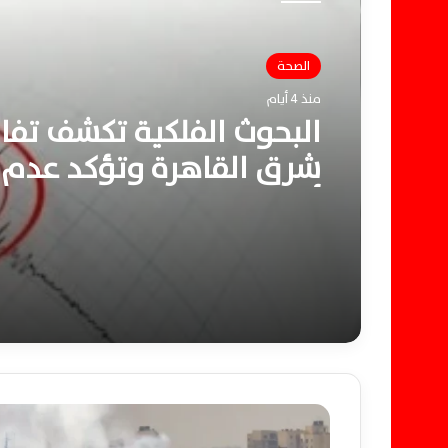
الصحة
منذ 4 أيام
البحوث الفلكية تكشف تفا
شرق القاهرة وتؤكد عدم 
أي خسائر بشرية
غ
ز