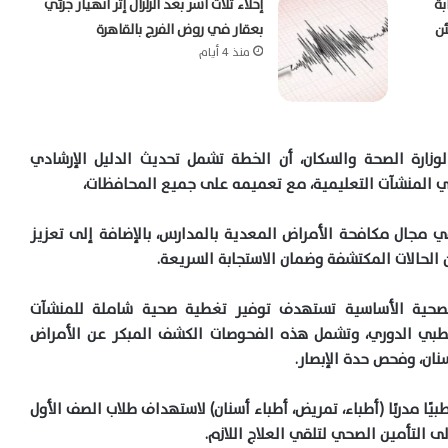
بة
إخلاء ثلاث أسر بعد الزلزال إثر انهيار جزئي
ئن
بعقار في روض الفرج بالقاهرة
منذ 4 أيام
وزارة الصحة والسكان، أن الخطة تشمل تحديث الدليل الإرشادي
في المنشآت التعليمية، مع تعميمه على جميع المحافظات،
تدربًا من العاملين في مجال مكافحة الأمراض المعدية بالمدارس، بالإضافة إلى تعزيز
 الحالات المكتشفة وضمان الاستجابة السريعة.
الصحية الأساسية تستهدف توفير تغطية صحية شاملة للمنشآت
لطبي الدوري، وتشمل هذه الفحوصات الكشف المبكر عن الأمراض
ان، وفحص حدة الإبصار.
ذ هذه الخطة استلزم إعداد 3450 فريقًا طبيًا مدربًا (أطباء، تمريض، أطباء أسنان) لاستهداف طلاب الصف الأول
ى التأمين الصحي لتلقي العلاج اللازم.