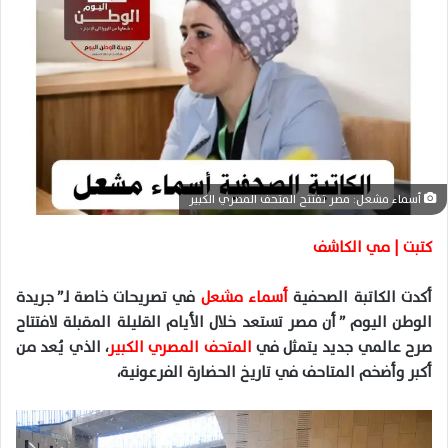
ر
ي
د
ا
إ
ل
ك
ت
ر
أسماء مشعل: مصر تفتتح المتحف المصري الكبير
و
ن
كتبت | مي الكاشف
ي
ا
أكدت الكاتبة الصحفية
أسماء مشعل
في تصريحات خاصة لـ” جريدة
الوطن اليوم ” أن مصر تستعد خلال الأيام القليلة المقبلة لافتتاح
صرح عالمي جديد يتمثل في
المتحف المصري الكبير
، الذي يُعد من
أكبر وأضخم المتاحف في تاريخ الحضارة الفرعونية،