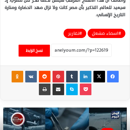
وأضافت أن هذا الافتتاح المرتقب سيمثل لحظة فخر لكل مصري، إذ
سيعيد للعالم التذكير بأن مصر كانت ولا تزال مهد الحضارة ومنارة
التاريخ الإنساني.
اسماء مشعل
تقارير
نسخ الرابط
فيسبوك
‫X
لينكدإن
‏Tumblr
بينتيريست
‏Reddit
‏VKontakte
Odnoklassniki
‫Pocket
سكايب
مشاركة عبر البريد
طباعة