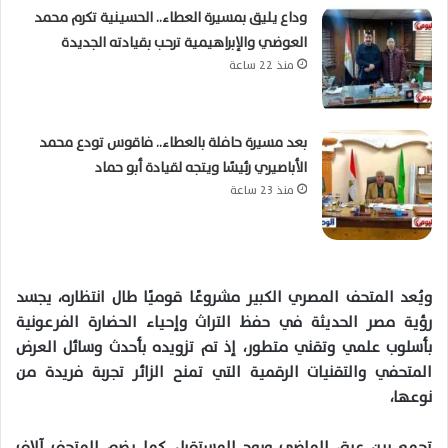
وداع يليق بمسيرة العطاء.. الحسينية تكرم محمد
العوضي والإبراهيمية ترحب بقيادته الجديدة
منذ 22 ساعة
بعد مسيرة حافلة بالعطاء.. فاقوس تودع محمد
الأباصيري رئيسًا ويتجه لقيادة أبو حماد
منذ 23 ساعة
ويُعد المتحف المصري الكبير مشروعًا قوميًا طال انتظاره، يجسد
رؤية مصر الحديثة في حفظ التراث وإحياء الحضارة الفرعونية
بأسلوب علمي وتقني متطور، إذ تم تزويده بأحدث وسائل العرض
المتحفي والتقنيات الرقمية التي تمنح الزائر تجربة فريدة من
نوعها،
تجمع بين عبق الماضي وروح المستقبل. كما يضم المتحف آلاف