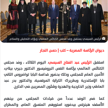
د
ا
إ
ل
ك
ت
ر
الرئيس السيسي يستقبل وفد مجلس الكنائس العالمي ويؤكد التعايش والسلام
و
ن
ديوان الرئاسة المصرية – كتب | حسن النجار
ي
ا
استقبل
الرئيس عبد الفتاح السيسي
، اليوم الثلاثاء ، وفد مجلس
الكنائس العالمي برئاسة القس البروفيسور الدكتور جيري بيلاي،
الأمين العام للمجلس، وذلك بحضور قداسة البابا تواضروس الثاني
بابا الإسكندرية وبطريرك الكرازة المرقسية، والدكتور بدر عبد
العاطي وزير الخارجية والهجرة وشئون المصريين في الخارج.
كما ضم الوفد عدداً من قيادات المجلس، من بينهم
الأسقف هينرتس بيدفورد استورهم المنسق العام، والمطران