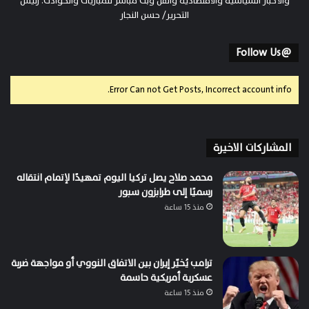
والأخبار السياسية والاقتصادية والفن وبث مباشر للمباريات والحوادث. رئيس
التحرير/ حسن النجار
@Follow Us
Error Can not Get Posts, Incorrect account info.
المشاركات الاخيرة
محمد صلاح يصل تركيا اليوم تمهيدًا لإتمام انتقاله
رسميًا إلى طرابزون سبور
منذ 15 ساعة
ترامب يُخيّر إيران بين الاتفاق النووي أو مواجهة ضربة
عسكرية أمريكية حاسمة
منذ 15 ساعة