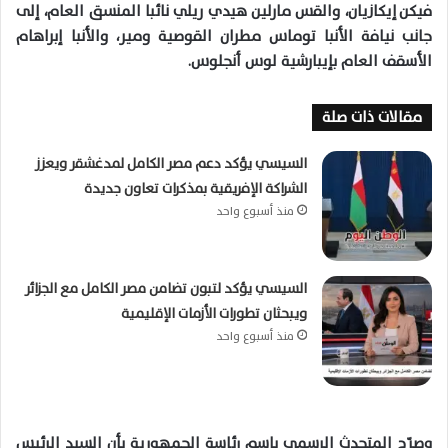
فيكن إيكازيان، والقس مارلين هيدي ريلي نائبا المنسق العام، إلى
جانب نيافة الأنبا توماس مطران القوصية ومير، والأنبا إبراهام
الأسقف العام بإيبارشية لوس أنجلوس.
مقالات ذات صلة
السيسي يؤكد دعم مصر الكامل لمدغشقر ويعزز
الشراكة الإفريقية بمذكرات تعاون جديدة
منذ أسبوع واحد
السيسي يؤكد لتبون تضامن مصر الكامل مع الجزائر
ويبحثان تطورات الأزمات الإقليمية
منذ أسبوع واحد
وصرّح المتحدث الرسمي باسم رئاسة الجمهورية بأن السيد الرئيس