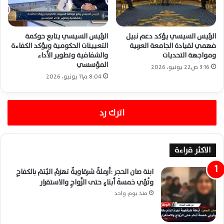
الرئيس السيسي يؤكد دعم نبيل
الرئيس السيسي يتابع حوكمة
فهمي لقيادة الجامعة العربية
التعيينات الحكومية ويؤكد الكفاءة
ومواجهة التحديات
والشفافية وتطوير الأداء
المؤسسي
3:16 ص22 يونيو، 2026
8:04 م11 يونيو، 2026
اترك رد
الاكثر قراءة
ابنة صان الحجر :أرملةٌ شرقاويةٌ تهزمُ اليُتمَ بالكفاحِ
وتُربِّي خمسةَ أبناءٍ حتى الزَّواجِ والاستقرار
منذ يوم واحد