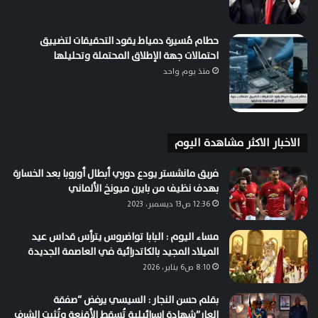
حطام مُسيرة دمياط يقود التحقيقات لتضييق
احتمالات جهة الإطلاق المحتملة وتحليلها
منذ يوم واحد
الاخبار الاكثر مشاهدة اليوم
فريق مانشستر يودع دوري أبطال أوروبا بعد الخسارة
بهدف نظيف من بايرن ميونخ الألماني
12:36 ص13 ديسمبر، 2023
مساء اليوم : البابا تواضروس يترأس قداس عيد
الميلاد المجيد بالكاتدرائية في العاصمة الجديدة
8:10 ص6 يناير، 2026
بقلم حسن النجار : السيسي يرفض “صفقة
العار”شهادة إسرائيلية تُسقط الأقنعة وتُثبت الشرف