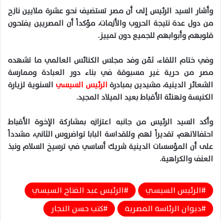
وأشار السيد الرئيس إلى أن مصر تستضيف نحو عشرة ملايين نازح
من دول عدة نتيجة الحروب والأزمات، مؤكداً أن المصريين يفتحون
قلوبهم وأبوابهم للجميع دون تمييز.
وفي ختام اللقاء، ثمّن وفد مجلس الكنائس العالمي ما تشهده
مصر من حرية غير مسبوقة في بناء دور العبادة وممارسة
الشعائر الدينية، مشيدين بمبادرة
الرئيس السيسي
السنوية لزيارة
الكنيسة وتهنئة الأقباط بعيد الميلاد المجيد.
وأكد السيد الرئيس من جانبه اعتزازه بمشاركة الإخوة الأقباط
احتفالاتهم، تقديراً لهم وللقداسة البابا تواضروس الثاني، مشدداً
على أن المؤسسات الدينية شريك أساسي في ترسيخ السلام ونبذ
العنف والكراهية.
الرئيس السيسي
الرئيس عبد الفتاح السيسي
ديوان الرئاسة المصرية
كتب حسن النجار