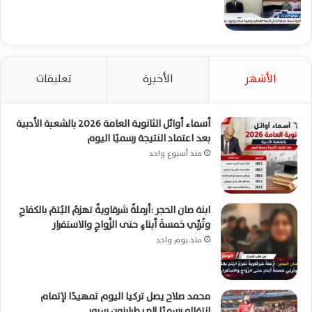
الأشهر
الأخيرة
تعليقات
أسماء أوائل الثانوية العامة 2026 بالشعبة الأدبية
بعد اعتماد النتيجة رسميًا اليوم
منذ أسبوع واحد
ابنة صان الحجر :أرملةٌ شرقاويةٌ تهزمُ اليُتمَ بالكفاحِ
وتُربِّي خمسةَ أبناءٍ حتى الزَّواجِ والاستقرار
منذ يوم واحد
محمد صلاح يصل تركيا اليوم تمهيدًا لإتمام
انتقاله رسميًا إلى طرابزون سبور