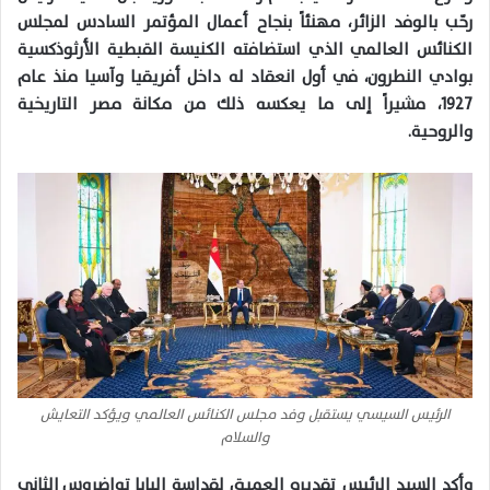
رحّب بالوفد الزائر، مهنئاً بنجاح أعمال المؤتمر السادس لمجلس
الكنائس العالمي الذي استضافته الكنيسة القبطية الأرثوذكسية
بوادي النطرون، في أول انعقاد له داخل أفريقيا وآسيا منذ عام
1927، مشيراً إلى ما يعكسه ذلك من مكانة مصر التاريخية
والروحية.
الرئيس السيسي يستقبل وفد مجلس الكنائس العالمي ويؤكد التعايش
والسلام
وأكد السيد الرئيس تقديره العميق لقداسة البابا تواضروس الثاني