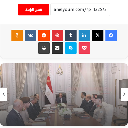
نسخ الرابط
فيسبوك
‫X
لينكدإن
‏Tumblr
بينتيريست
‏Reddit
‏VKontakte
Odnoklassniki
‫Pocket
سكايب
مشاركة عبر البريد
طباعة
عاجل
منذ أسبوع واحد
السيسي يتابع رقمنة تراث ماسبيرو ويوجه بتطوير
الإعلام المصري وفق أحدث التقنيات