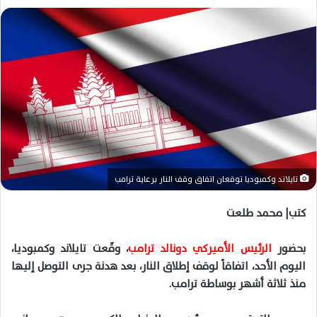
ل
ب
ر
ي
د
ا
إ
ل
ك
ت
تايلاند وكمبوديا توقعان اتفاق وقف النار برعاية ترامب
ر
و
كتب| محمد طلعت
ن
ي
بحضور
الرئيس الأميركي دونالد ترامب
، وقّعت تايلاند وكمبوديا،
ا
اليوم الأحد، اتفاقاً لوقف إطلاق النار، بعد هدنة جرى التوصل إليها
منذ ثلاثة أشهر بوساطة ترامب.