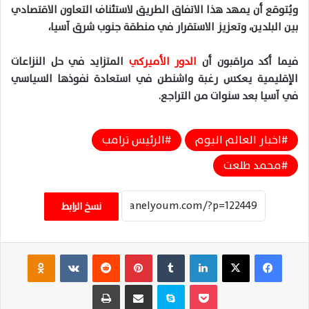
ويُتوقع أن يمهد هذا الاتفاق الطريق لاستئناف التعاون الاقتصادي
بين البلدين، وتعزيز الاستقرار في منطقة جنوب شرق آسيا،
فيما أكد مراقبون أن
الدور الأميركي
المتزايد في حل النزاعات
الإقليمية يعكس رغبة واشنطن في استعادة نفوذها السياسي
في آسيا بعد سنوات من التراجع.
اخبار العالم اليوم
الرئيس ترامب
محمد طلعت
نسخ الرابط
فيسبوك
‫X
لينكدإن
‏Tumblr
بينتيريست
‏Reddit
‏VKontakte
Odnoklassniki
‫Pocket
سكايب
مشاركة عبر البريد
طباعة