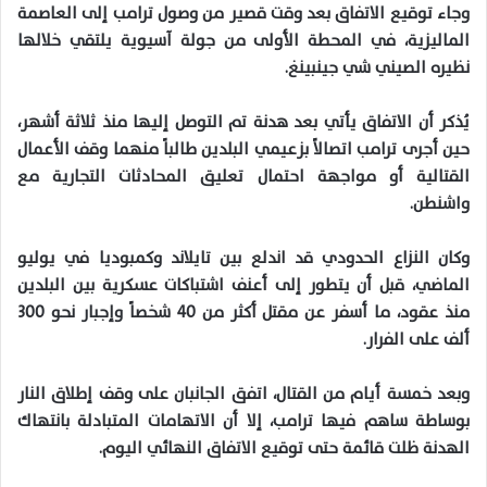
وجاء توقيع الاتفاق بعد وقت قصير من وصول ترامب إلى العاصمة
الماليزية، في المحطة الأولى من جولة آسيوية يلتقي خلالها
نظيره الصيني شي جينبينغ.
يُذكر أن الاتفاق يأتي بعد هدنة تم التوصل إليها منذ ثلاثة أشهر،
حين أجرى ترامب اتصالاً بزعيمي البلدين طالباً منهما وقف الأعمال
القتالية أو مواجهة احتمال تعليق المحادثات التجارية مع
واشنطن.
وكان النزاع الحدودي قد اندلع بين تايلاند وكمبوديا في يوليو
الماضي، قبل أن يتطور إلى أعنف اشتباكات عسكرية بين البلدين
منذ عقود، ما أسفر عن مقتل أكثر من 40 شخصاً وإجبار نحو 300
ألف على الفرار.
وبعد خمسة أيام من القتال، اتفق الجانبان على وقف إطلاق النار
بوساطة ساهم فيها ترامب، إلا أن الاتهامات المتبادلة بانتهاك
الهدنة ظلت قائمة حتى توقيع الاتفاق النهائي اليوم.