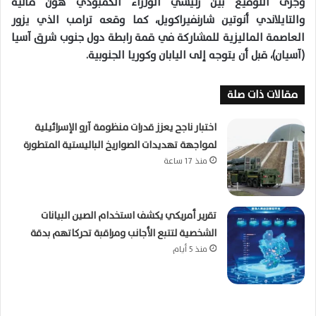
وجرى التوقيع بين رئيسي الوزراء الكمبودي هون مانيه
والتايلاندي أنوتين شارنفيراكويل، كما وقعه ترامب الذي يزور
العاصمة الماليزية للمشاركة في قمة رابطة دول جنوب شرق آسيا
(آسيان)، قبل أن يتوجه إلى اليابان وكوريا الجنوبية.
مقالات ذات صلة
اختبار ناجح يعزز قدرات منظومة آرو الإسرائيلية
لمواجهة تهديدات الصواريخ الباليستية المتطورة
منذ 17 ساعة
تقرير أمريكي يكشف استخدام الصين البيانات
الشخصية لتتبع الأجانب ومراقبة تحركاتهم بدقة
منذ 5 أيام