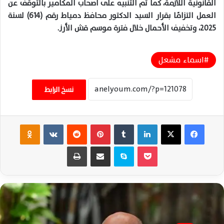
القانونية اللازمة، كما تم التنبيه على أصحاب المكامير بالتوقف عن
العمل التزامًا بقرار السيد الدكتور محافظ دمياط رقم (614) لسنة
2025، وتخفيف الأحمال خلال فترة موسم قش الأرز.
اسماء مشعل
نسخ الرابط
فيسبوك
‫X
لينكدإن
‏Tumblr
بينتيريست
‏Reddit
‏VKontakte
Odnoklassniki
‫Pocket
سكايب
مشاركة عبر البريد
طباعة