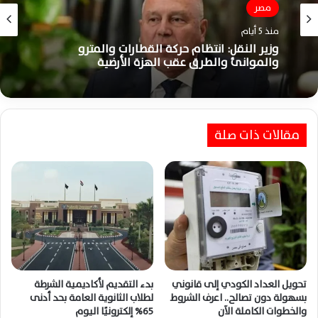
مصر
منذ 5 أيام
الأخبار
وزير النقل: انتظام حركة القطارات والمترو
منذ 6 أيام
والموانئ والطرق عقب الهزة الأرضية
مقالات ذات صلة
مطار القاهرة يواصل التشغيل بكفاءة وانتظام
كامل رغم هزة أرضية شعر بها المواطنون
تحويل العداد الكودي إلى قانوني
بدء التقديم لأكاديمية الشرطة
بسهولة دون تصالح.. اعرف الشروط
لطلاب الثانوية العامة بحد أدنى
والخطوات الكاملة الآن
65% إلكترونيًا اليوم