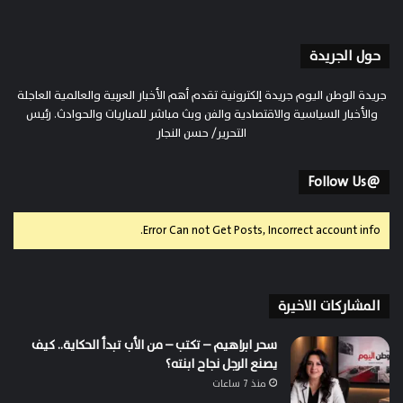
حول الجريدة
جريدة الوطن اليوم جريدة إلكترونية تقدم أهم الأخبار العربية والعالمية العاجلة
والأخبار السياسية والاقتصادية والفن وبث مباشر للمباريات والحوادث. رئيس
التحرير/ حسن النجار
@Follow Us
Error Can not Get Posts, Incorrect account info.
المشاركات الاخيرة
سحر ابراهيم – تكتب – من الأب تبدأ الحكاية.. كيف
يصنع الرجل نجاح ابنته؟
منذ 7 ساعات