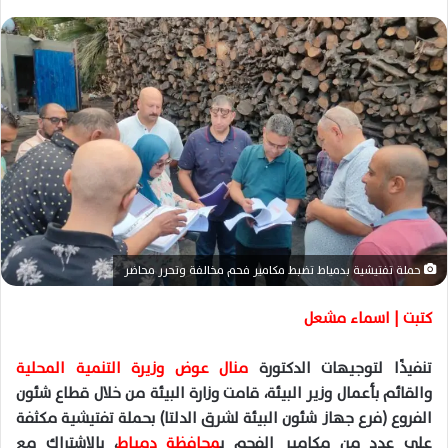
س
ل
ب
ر
ي
د
ا
إ
ل
ك
ت
ر
حملة تفتيشية بدمياط تضبط مكامير فحم مخالفة وتحرر محاضر
و
ن
كتبت | اسماء مشعل
ي
ا
تنفيذًا لتوجيهات الدكتورة
منال عوض وزيرة التنمية المحلية
والقائم بأعمال وزير البيئة، قامت وزارة البيئة من خلال قطاع شئون
الفروع (فرع جهاز شئون البيئة لشرق الدلتا) بحملة تفتيشية مكثفة
على عدد من مكامير الفحم ب
محافظة دمياط
، بالاشتراك مع