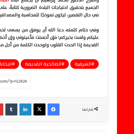
واقترح الدكتور محمد إبراهيم أن يجتمع أبناء
الصال
الجميع بتحقيق احتياجات البلدة الضرورية كتابةً، ع
في حال التقصير، ليكون نموذجًا للمحاسبة والمصداقي
وفي ختام كلمته، دعا الله أن يوفق من يسعى لخدمة 
عليكم ولست بخيركم؛ فإن أحسنت فأعينوني وإن أخط
القديمة إذا اتحدت القلوب وتوحدت الكلمة من أجل م
الشرقية
الصالحية القديمة
انتخاب
فيسبوك
‫X
لينكدإن
‏Tumblr
شاركها