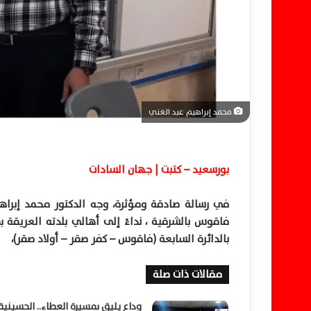
ن
ي
ا
محمد إبراهيم عبد الغني
بورسعيد – كتبت | جهان السادات
في رسالة صادقة ومؤثرة، وجه الدكتور محمد إبراهي
فاقوس بالشرقية ، نداءً إلى أهالي بلدته العريقة 
بالدائرة السابعة (فاقوس
–
كفر
صقر
–
أولاد صقر)،
مقالات ذات صلة
وداع يليق بمسيرة العطاء.. الحسينية