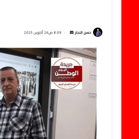
حسن النجار
أ
8:09 ص26 أكتوبر، 2025
ر
س
ل
ب
ر
ي
د
ا
إ
ل
ك
ت
ر
و