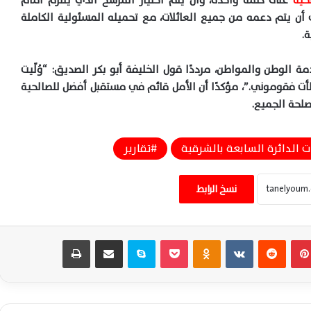
حية
على كلمة واحدة، وأن يتم اختيار المرشح الذي يلتزم أمام
لى أن يتم دعمه من جميع العائلات، مع تحميله
المسئولية
الكاملة
ة
.
الوطن والمواطن، مرددًا قول الخليفة أبو بكر الصديق: “وُلّيت
أت فقوموني.”، مؤكدًا أن الأمل قائم في مستقبل أفضل
للصالحية
صلحة الجميع
.
ات الدائرة السابعة بالشرقية
تقارير
محمود عبدة درهوس: خارطة طريق غزة تؤكد
حكمة مصر وريادتها وترسخ السلام والاستقرار
نسخ الرابط
الإقليمي الدائم
اعرف امتيازات المقبولين بالمعاهد الفنية
بينتيريست
‏Reddit
‏VKontakte
Odnoklassniki
‫Pocket
سكايب
مشاركة عبر البريد
طباعة
الصحية الشرطية وشروط التقديم للدفعة
الجديدة 2026
كاتب الشؤون الدولية حسن النجار: الدولة
المصرية واجهت شائعات ميناء دمياط