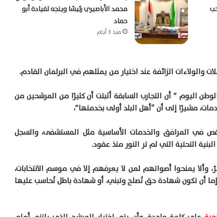
حب
محمد الأباصيري رئيسًا ويتجه لقيادة أبو
حماد
منذ 3 أيام
لات والولاءات الزائفة عند اختيار من يمثلهم في البرلمان القادم
.
لوطن اليوم ” أن التجارب السابقة أثبتت
أن
كثيرًا من المرشحين من
ات، مشيرًا إلى أن “أهل البلد أولى بخدمتها”،
 في المرافق والخدمات الأساسية مثل المستشفى، والسجل
بنية التحتية التي لم تر النور منذ عقود
.
ّ، وألا يمنحوا أصواتهم لمن لا يعرفهم إلا في موسم الانتخابات،
 إما أن تكون شهادة حق تُصلح وتبني، أو شهادة باطل تُحاسب عليها