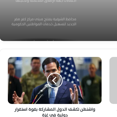
احتمالات جهة الإطلاق المحتملة وتحليلها
ت
محافظ الشرقية يفتتح مبنى مركز كفر صقر
الجديد لتسهيل خدمات المواطنين الحكومية
ابنة صان الحجر :أرملةٌ شرقاويةٌ تهزمُ اليُتمَ
بالكفاحِ وتُربِّي خمسةَ أبناءٍ حتى الزَّواجِ
والاستقرار
و
ا
محمود عبدة درهوس: خارطة طريق غزة تؤكد
ش
حكمة مصر وريادتها وترسخ السلام والاستقرار
الإقليمي الدائم
ن
ط
ن
اعرف امتيازات المقبولين بالمعاهد الفنية
ت
الصحية الشرطية وشروط التقديم للدفعة
ك
الجديدة 2026
ش
ف
واشنطن تكشف الدول المشاركة بقوة استقرار
كاتب الشؤون الدولية حسن النجار: الدولة
ا
دولية في غزة