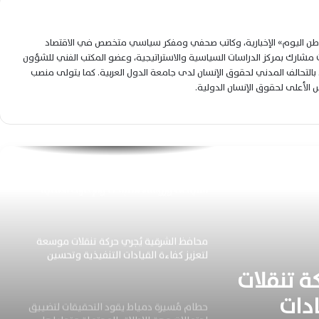
بالشفافية والحقائق
لوطن اليوم» الإخبارية، وكاتب صحفي ومفكر سياسي متخصص في الاقتصاد
مستقبل وطن الشرقية يحتفي بأول الجمهورية
شارك بمركز الدراسات السياسية والاستراتيجية، وعضو المكتب الفني للشؤون
بالثانوية العامة ويؤكد دعمه للمتميزين دائمًا
التحالف المدني لحقوق الإنسان لدى جامعة الدول العربية. كما يتولى منصب
لس الأعلى لحقوق الإنسان الدولية.
ترقية النقيب عمرو حسن لرتبة الرائد تعزز
الكفاءات الأمنية بمديرية أمن الشرقية
لمواجهة الجريمة بكفاءة
حركة أمنية موسعة بالشرقية تعيد توزيع
القيادات ورؤساء المباحث والإدارات الأمنية
بالكامل
محافظ الشرقية يُجري حركة تنقلات موسعة
لتعزيز كفاءة القيادات التنفيذية وتحسين
الخدمات
ة تنقلات
ادات
حطام مُسيرة دمياط يقود التحقيقات لتضييق