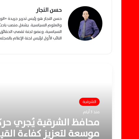
حسن النجار
حسن النجار هو رئيس تحرير جريدة «ا
والعلوم السياسية. يشغل منصب باحث م
السياسية، وعضو لجنة تقصي الحقائق ب
النائب الأول لرئيس لجنة الإعلام بالمج
أقرأ التالي
الشرقية
منذ 3 أيام
محافظ الشرقية يُجري حرك
موسعة لتعزيز كفاءة القي