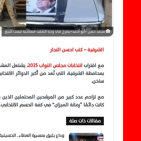
ا
محمد حسن «أبو أحمد» يصرخ في وجه الصمت الصالحية ليست للبيع
الشرقية – كتب احسن النجار
مع اقتراب
انتخابات مجلس النواب 2025
، يشتعل المش
بمحافظة الشرقية، التي تُعد من أكبر الدوائر الانتخاب
ساخن،
مع تزاحم عدد كبير من المرشحين المحتملين الذين يس
كانت دائمًا “رمانة الميزان” في كفة الحسم الانتخابي.
مقالات ذات صلة
وداع يليق بمسيرة العطاء.. الحسينية