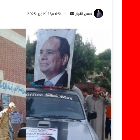
حسن النجار
أ
6:54 م25 أكتوبر، 2025
ر
س
ل
ب
ر
ي
د
ا
إ
ل
ك
ت
ر
و
ن
ي