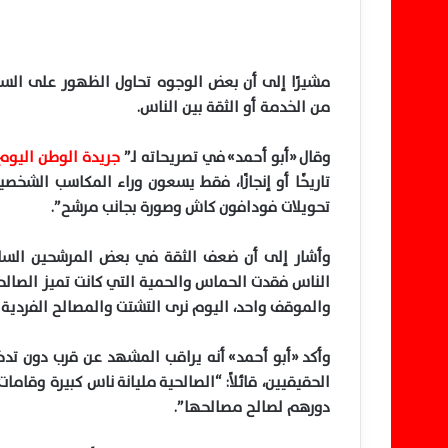
مشيرًا إلى أن بعض الوجوه تحاول الظهور على السا
من الخدمة أو الثقة بين الناس.
وقال
«
أبو أحمد
»
في تصريحاته لـ”
جريدة الوطن اليوم
تاريخًا أو إنجازًا، فقط يسعون وراء المكاسب الشخ
تحويلات فودافون كاش وصورة بجانب مرشح”.
وأشار إلى أن ضعف الثقة في بعض المرشحين السابقي
الناس فقدت الحماس والحمية التي كانت تميز الصالح
والموقف واحد، اليوم نرى التشتت والمصالح الفردي
وأكد
«
أبو أحمد
»
أنه يراقب المشهد عن قرب دون تدخل
الحقيقيين، قائلاً: “الصالحية مليانة ناس كبيرة وقا
دورهم لصالح مصالحها”.