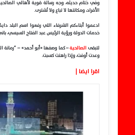
وفي ختام حديثه، وجه رسالة قوية لأهالي الصالحية ق
الأفراد، ومكانتها لا تباع ولا تُشترى.
ادعموا أبناءكم الشرفاء اللي رفعوا اسم البلد داي
خدمات الدولة ورؤية الرئيس عبد الفتاح السيسي، باني
لتبقى
الصالحية
–
كما وصفها
«
أبو أحمد
» – “
رمانة ال
وعدت أوفت، وإذا راهنت كسبت.
اقرا ايضا |