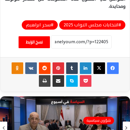
ومحايدة.
انتخابات مجلس النواب 2025
سحر ابراهيم
نسخ الرابط
فيسبوك
‫X
لينكدإن
‏Tumblr
بينتيريست
‏Reddit
‏VKontakte
Odnoklassniki
‫Pocket
سكايب
مشاركة عبر البريد
طباعة
شؤون سياسية