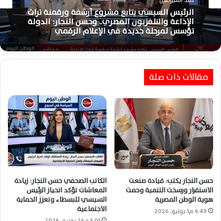
منذ أسبوعين
الرئيس السيسي يتابع مشروع أرشفة ورقمنة تراث
الإذاعة والتلفزيون المصري.. وحسن النجار: الدولة
تؤسس لمرحلة جديدة في الإعلام الرقمي
مقالات ذات صلة
حسن النجار يكتب: قيادة صنعت
الكاتب الصحفي حسن النجار: زيادة
الاستقرار ورسخت التنمية وحمت
المعاشات تؤكد انحياز الرئيس
هوية الوطن المصرية
السيسي للبسطاء وتعزز الحماية
الاجتماعية
6:49 م1 يوليو، 2026
5:01 م26 يونيو، 2026