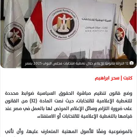
ل
ب
ر
ي
د
ا
إ
ل
ك
12 التزامًا قانونيًا للإعلام خلال تغطية انتخابات مجلس النواب 2025 بمصر
ت
ر
كتبت | سحر ابراهيم
و
ن
وضع قانون تنظيم مباشرة الحقوق السياسية ضوابط محددة
ي
للتغطية الإعلامية للانتخابات، حيث نصت المادة (32) من القانون
ا
على ضرورة التزام وسائل الإعلام المرخص لها بالعمل في مصر عند
قيامها بالتغطية الإعلامية للانتخابات أو الاستفتاء،
بالموضوعية وفقًا للأصول المهنية المتعارف عليها، وأن تأتي