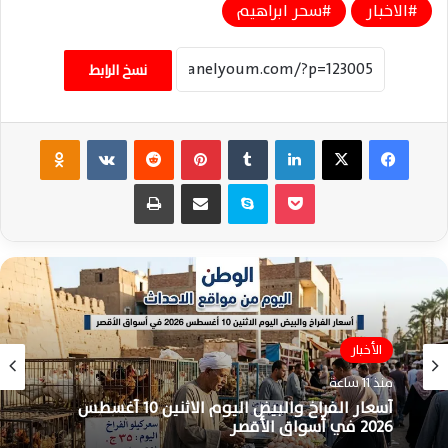
الاخبار
سحر ابراهيم
نسخ الرابط
فيسبوك
‫X
لينكدإن
‏Tumblr
بينتيريست
‏Reddit
‏VKontakte
Odnoklassniki
‫Pocket
سكايب
مشاركة عبر البريد
طباعة
الأخبار
منذ 11 ساعة
أسعار الفراخ والبيض اليوم الاثنين 10 أغسطس
2026 في أسواق الأقصر