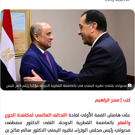
س
ل
ب
ر
ي
د
ا
إ
ل
ك
ت
ر
مدبولي يلتقي نظيره اليمني في بالعاصمة القطرية الدوحة مؤكداً دعم مصر لليمن
و
ن
كتب | سحر ابراهيم
ي
ا
على هامش القمة الأولى لقادة
التحالف العالمي لمكافحة الجوع
والفقر
بالعاصمة القطرية الدوحة، التقى الدكتور مصطفى
مدبولي، رئيس مجلس الوزراء، نظيره اليمني الدكتور سالم صالح بن