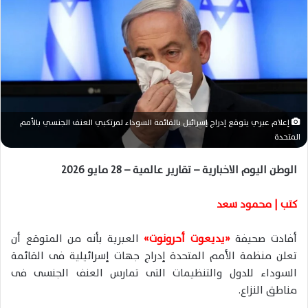
ر
ي
د
ا
إ
ل
ك
ت
إعلام عبري يتوقع إدراج إسرائيل بالقائمة السوداء لمرتكبي العنف الجنسي بالأمم
ر
المتحدة
و
ن
الوطن اليوم الاخبارية – تقارير عالمية – 28 مايو 2026
ي
ا
كتب | محمود سعد
أفادت صحيفة
«يديعوت أحرونوت»
العبرية بأنه من المتوقع أن
تعلن منظمة الأمم المتحدة إدراج جهات إسرائيلية فى القائمة
السوداء للدول والتنظيمات التى تمارس العنف الجنسى فى
مناطق النزاع.