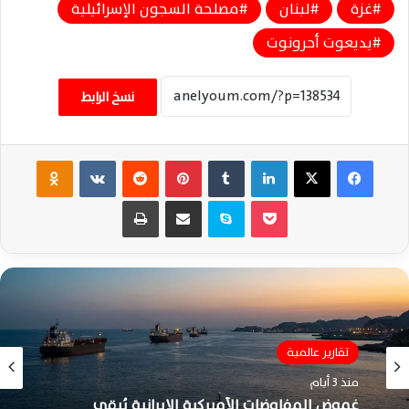
غزة
لبنان
مصلحة السجون الإسرائيلية
يديعوت أحرونوت
نسخ الرابط
فيسبوك
‫X
لينكدإن
‏Tumblr
بينتيريست
‏Reddit
‏VKontakte
Odnoklassniki
‫Pocket
سكايب
مشاركة عبر البريد
طباعة
تقارير عالمية
منذ 3 أيام
غموض المفاوضات الأميركية الإيرانية يُبقي