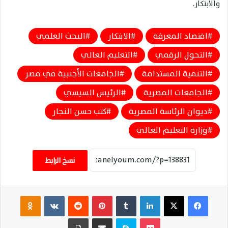
والابتكار.
اقتصاد المعرفة
الابتكار
البحث العلمي
التحول الرقمي
التعليم العالي
التنمية المستدامة
الجامعات الأجنبية في مصر
الجامعات المصرية
الرئيس السيسي
ديوان الرئاسة المصرية
كتب حسن النجار
وزارة التعليم العالي
نسخ الرابط
فيسبوك
‫X
لينكدإن
‏Tumblr
بينتيريست
‏Reddit
‏VKontakte
Odnoklassniki
‫Pocket
سكايب
مشاركة عبر البريد
طباعة