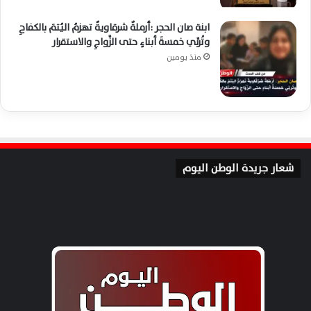
ابنة صان الحجر :أرملةٌ شرقاويةٌ تهزمُ اليُتمَ بالكفاحِ
وتُربِّي خمسةَ أبناءٍ حتى الزَّواجِ والاستقرار
منذ يومين
شعار جريدة الوطن اليوم