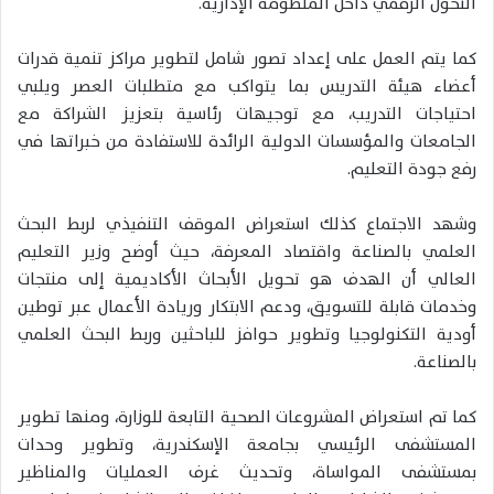
التحول الرقمي داخل المنظومة الإدارية.
كما يتم العمل على إعداد تصور شامل لتطوير مراكز تنمية قدرات
أعضاء هيئة التدريس بما يتواكب مع متطلبات العصر ويلبي
احتياجات التدريب، مع توجيهات رئاسية بتعزيز الشراكة مع
الجامعات والمؤسسات الدولية الرائدة للاستفادة من خبراتها في
رفع جودة التعليم.
وشهد الاجتماع كذلك استعراض الموقف التنفيذي لربط البحث
العلمي بالصناعة واقتصاد المعرفة، حيث أوضح وزير التعليم
العالي أن الهدف هو تحويل الأبحاث الأكاديمية إلى منتجات
وخدمات قابلة للتسويق، ودعم الابتكار وريادة الأعمال عبر توطين
أودية التكنولوجيا وتطوير حوافز للباحثين وربط البحث العلمي
بالصناعة.
كما تم استعراض المشروعات الصحية التابعة للوزارة، ومنها تطوير
المستشفى الرئيسي بجامعة الإسكندرية، وتطوير وحدات
بمستشفى المواساة، وتحديث غرف العمليات والمناظير