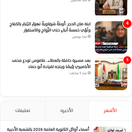
منذ ساعتين
ابنة صان الحجر :أرملةٌ شرقاويةٌ تهزمُ اليُتمَ بالكفاحِ
وتُربِّي خمسةَ أبناءٍ حتى الزَّواجِ والاستقرار
منذ يومين
بعد مسيرة حافلة بالعطاء.. فاقوس تودع محمد
الأباصيري رئيسًا ويتجه لقيادة أبو حماد
منذ 5 ساعات
الأشهر
الأخيرة
تعليقات
أسماء أوائل الثانوية العامة 2026 بالشعبة الأدبية