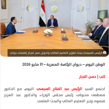
ل
ب
ر
ي
د
ا
إ
ل
ك
الرئيس السيسي يبحث تطوير التعليم العالي وتحويل مصر لمركز إقليمي دولي
ت
ر
الوطن اليوم – ديوان الرئاسة المصرية – 31 مايو 2026
و
ن
كتب | حسن النجار
ي
ا
اجتمع السيد
الرئيس عبد الفتاح السيسي
، اليوم، مع الدكتور
مصطفى مدبولي، رئيس مجلس الوزراء، والدكتور عبد العزيز
قنصوه، وزير التعليم العالي والبحث العلمي.