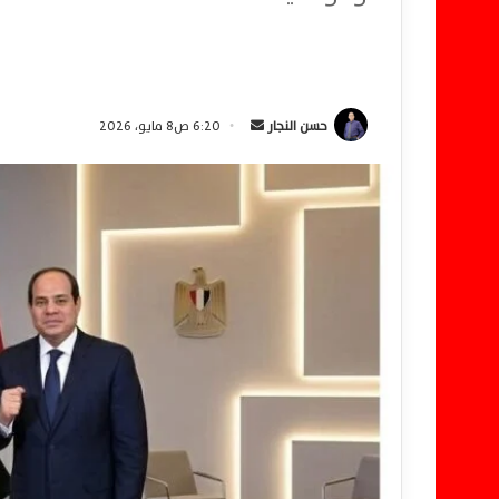
حسن النجار
أ
6:20 ص8 مايو، 2026
ر
س
ل
ب
ر
ي
د
ا
إ
ل
ك
ت
ر