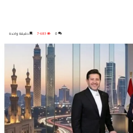
0
7٬683
دقيقة واحدة