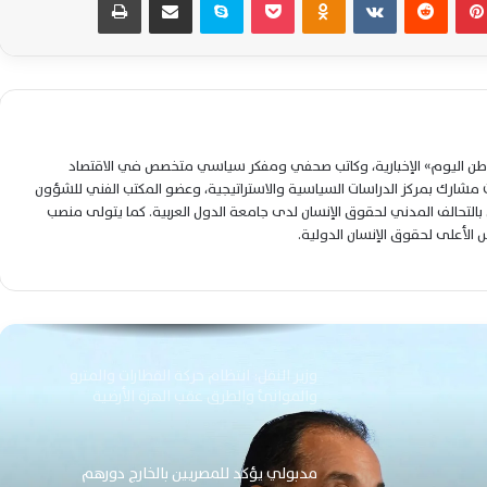
طريفة بعد إعلان النتيجة رسميًا اليوم
«الكهرباء» تُحكم الرقابة على سرقات التيار
بخطة جديدة وغرامات يومية ومتابعة ميدانية
صارمة
لوطن اليوم» الإخبارية، وكاتب صحفي ومفكر سياسي متخصص في الاقتصاد
استقرار أسعار الفراخ الساسو والبيض بأسواق
شارك بمركز الدراسات السياسية والاستراتيجية، وعضو المكتب الفني للشؤون
الشرقية اليوم الإثنين 27 يوليو 2026
التحالف المدني لحقوق الإنسان لدى جامعة الدول العربية. كما يتولى منصب
لس الأعلى لحقوق الإنسان الدولية.
معاشات أغسطس 2026 بالزيادة الجديدة تبدأ
رسميًا السبت وهذه أماكن وموعد الصرف
كاملة
وزير النقل: انتظام حركة القطارات والمترو
والموانئ والطرق عقب الهزة الأرضية
مدبولي يؤكد للمصريين بالخارج دورهم