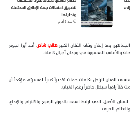
دًا
حطام مُسيرة دمياط يقود التحقيقات
إلى
لتضييق احتمالات جهة الإطلاق المحتملة
وتحليلها
منذ 3 أيام
ماهير، بعد إعلان وفاة الفنان الكبير
هاني شاكر
، أحد أبرز نجوم
حات والأغاني المحفورة في وجدان أجيال كاملة.
 الفنان الراحل بكلمات حملت تقديراً كبيراً لمسيرته، مؤكداً أن
نّاً راقياً سيظل حاضراً رغم الغياب.
نان الأصيل، الذي ارتبط اسمه بالذوق الرفيع والالتزام والإبداع،
العالم العربي.