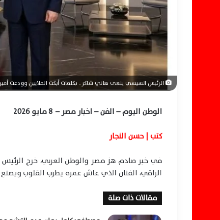
و
ن
ي
ا
الرئيس السيسي ينعى هاني شاكر.. بكلمات أبكت الملايين وودعت أمير ا
الوطن اليوم – الفن – اخبار مصر – 8 مايو 2026
كتب | حسن النجار
في خبر صادم هز مصر والوطن العربي، خرج الرئيس ع
الراقي، الفنان الذي عاش عمره يطرب القلوب ويصنع 
مقالات ذات صلة