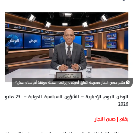
ر
س
ل
ب
ر
ي
د
ا
إ
ل
ك
بقلم حسن النجار مسودة اتفاق أمريكي إيراني.. هدنة مؤقتة أم سلام هش؟
ت
ر
الوطن اليوم الإخبارية – الشؤون السياسية الدولية – 23 مايو
و
2026
ن
ي
بقلم | حسن النجار
ا