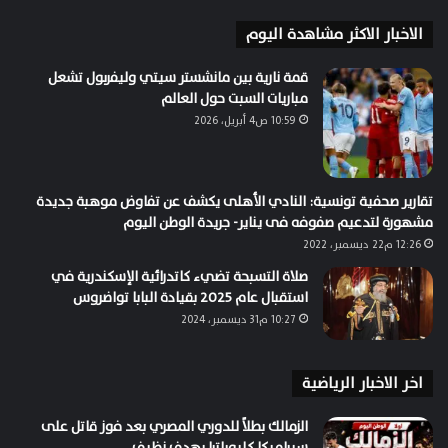
الاخبار الاكثر مشاهدة اليوم
قمة نارية بين مانشستر سيتي وليفربول تشعل
مباريات السبت حول العالم
10:59 ص4 أبريل، 2026
تقارير صحفية تونسية: النادي الأهلى يكشف عن تفاوض موهبة جديدة
مشهورة لتدعيم صفوفه فى يناير- جريدة الوطن اليوم
12:26 م22 ديسمبر، 2022
صلاة التسبحة تضيء كاتدرائية الإسكندرية في
استقبال عام 2025 بقيادة البابا تواضروس
10:27 م31 ديسمبر، 2024
اخر الاخبار الرياضية
الزمالك بطلاً للدوري المصري بعد فوز قاتل على
سيراميكا كليوباترا بهدف نظيف