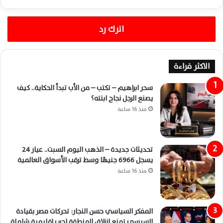
اترك رد
الاكثر قراءة
سحر ابراهيم – تكتب – من الأب تبدأ الحكاية.. كيف
يصنع الرجل نجاح ابنته؟
منذ 16 ساعة
تحديثات جديدة – الذهب اليوم السبت.. عيار 24
يسجل 6966 جنيهًا وسط ترقب الأسواق العالمية
منذ 16 ساعة
المفكر السياسي حسن النجار: تحركات مصر بقيادة
السيسي تمنع انزلاق المنطقة لحرب إقليمية شاملة