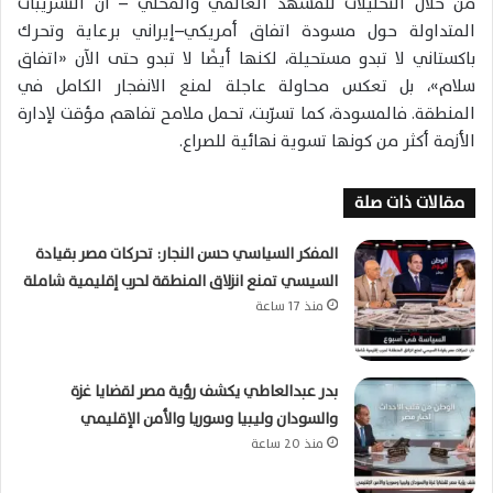
من خلال التحليلات للمشهد العالمي والمحلي – ان التسريبات
المتداولة حول مسودة اتفاق أمريكي–إيراني برعاية وتحرك
باكستاني لا تبدو مستحيلة، لكنها أيضًا لا تبدو حتى الآن «اتفاق
سلام»، بل تعكس محاولة عاجلة لمنع الانفجار الكامل في
المنطقة. فالمسودة، كما تسرّبت، تحمل ملامح تفاهم مؤقت لإدارة
الأزمة أكثر من كونها تسوية نهائية للصراع.
مقالات ذات صلة
المفكر السياسي حسن النجار: تحركات مصر بقيادة
السيسي تمنع انزلاق المنطقة لحرب إقليمية شاملة
منذ 17 ساعة
بدر عبدالعاطي يكشف رؤية مصر لقضايا غزة
والسودان وليبيا وسوريا والأمن الإقليمي
منذ 20 ساعة