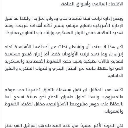
الاقتصاد العالمي وأسواق الطاقة،
ويضع إدارة ترامب تحت ضغط داخلي ودولي متزايد.. ولهذا قد تقبل
الإدارة الأمريكية باتفاق مرحلي يحقق ثلاثة أهداف سريعة: وقف
تهديد الملاحة، خفض التوتر العسكري، وإبقاء باب التفاوض مفتوحًا.
لكن هذا لا يعني أن واشنطن تخلت عن أهدافها الأساسية تجاه
إيران، بل ربما تعيد ترتيب الأولويات فقط. أما إيران فتبدو مستعدة
لتقديم تنازلات تكتيكية بسبب حجم الضغوط الاقتصادية والعسكرية
التي تواجهها، خاصة مع الحصار البحري والضربات المتكررة والقلق
الداخلي.
لكنها في المقابل لن تقبل بسهولة باتفاق يُظهرها في موقع
«المهزوم». ولهذا تحاول طهران الدفع نحو صيغة تسمح لها
بالحفاظ على جوهر مشروعها الاستراتيجي، مقابل تخفيف الضغوط
والعقوبات.
لكن الطرف الأكثر تعقيدًا في هذه المعادلة هو إسرائيل التي تنظر