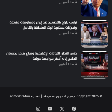
منذ أسبوعين
ترامب يلوّح بالتصعيد ضد إيران ومفاوضات متعثرة
وتحركات عسكرية تربك المنطقة بالكامل
منذ أسبوعين
حسن النجار: التوترات الإقليمية وصراع هرمز يدفعان
الخليج إلى أخطر مواجهة دولية
منذ 3 أسابيع
© Copyright 2026, جميع الحقوق محفوظة | تصميم
ahmedpradoo
‫X
فيسبوك
‫YouTube
انستقرام