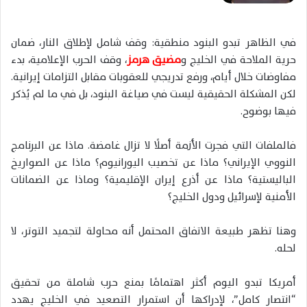
في الظاهر تبدو البنود منطقية: وقف شامل لإطلاق النار، ضمان
حرية الملاحة في الخليج و
مضيق هرمز
، وقف الحرب الإعلامية، بدء
مفاوضات خلال أيام، ورفع تدريجي للعقوبات مقابل التزامات إيرانية.
لكن المشكلة الحقيقية ليست في صياغة البنود، بل في ما لم يُذكر
فيها بوضوح.
فالملفات التي فجرت الأزمة أصلًا لا تزال غامضة. ماذا عن البرنامج
النووي الإيراني؟ ماذا عن تخصيب اليورانيوم؟ ماذا عن الصواريخ
الباليستية؟ ماذا عن أذرع إيران الإقليمية؟ وماذا عن الضمانات
الأمنية لإسرائيل ودول الخليج؟
وهنا تظهر طبيعة الاتفاق المحتمل أنه محاولة لتجميد التوتر، لا
لحله.
أمريكا تبدو اليوم أكثر اهتمامًا بمنع حرب شاملة من تحقيق
“انتصار كامل”، لإدراكها أن استمرار التصعيد في الخليج يهدد