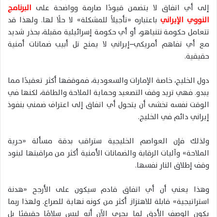
إلى أي اتفاق لا يتضمن قيودًا صارمة وواضحة على
البرنامج
النووي الإيراني
باعتباره «تأجيلاً للمشكلة» لا حلًا لها. ولهذا قد
تتعامل حكومة نتنياهو، أو أي حكومة إسرائيلية مقبلة، بحذر شديد
مع أي تفاهم أمريكي–إيراني لا يمنح تل أبيب ضمانات أمنية
حقيقية.
دول الخليج، خاصة الإمارات والسعودية، فموقفها أكثر تعقيدًا مما
يبدو. فهي تريد وقف التصعيد وحماية الملاحة والطاقة، لكنها في
الوقت نفسه تخشى أن يتحول أي اتفاق إلى اعتراف ضمني بنفوذ
إيراني دائم في الخليج.
ولذلك فإن العواصم الخليجية ستراقب بدقة مسألة «حرية
الملاحة» وآليات الرقابة والضمانات الأمنية أكثر من مراقبتها لبنود
وقف إطلاق النار نفسها.
وهذا يعني أن أي اتفاق قادم سيكون على الأرجح «هدنة
استراتيجية» قابلة للاهتزاز أكثر من كونه نهاية للصراع. ولهذا ربما
يكون الوصف الأدق لما يجري الآن أنه ليس سلامًا حقيقيًا بل