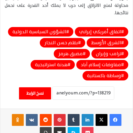
محاولة لمنع الانزلاق إلى حرب لا يملك أحد القدرة على تحمل
نتائجها.
اتفاق أمريكي إيراني
الشؤون السياسية الدولية
الشرق الأوسط
بقلم حسن النجار
ترامب وإيران
مضيق هرمز
مفاوضات إسلام آباد
هدنة استراتيجية
وساطة باكستانية
نسخ الرابط
فيسبوك
‫X
لينكدإن
‏Tumblr
بينتيريست
‏Reddit
‏VKontakte
Odnoklassniki
‫Pocket
سكايب
مشاركة عبر البريد
طباعة