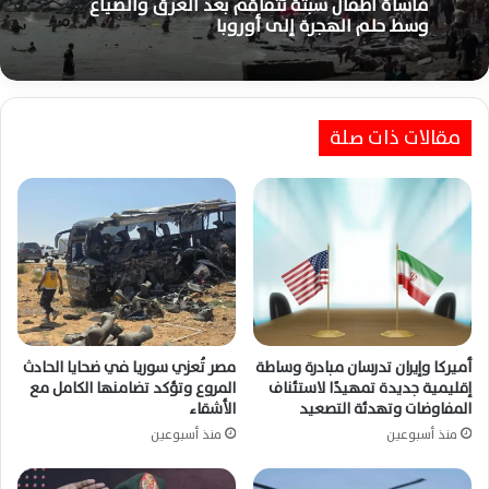
مأساة أطفال سبتة تتفاقم بعد الغرق والضياع
منذ 3 أيام
وسط حلم الهجرة إلى أوروبا
مقالات ذات صلة
ترامب يطلق جولة مفاوضات جديدة وإعلان
أميركي يؤكد الجاهزية العسكرية القصوى ضد
إيران
أميركا وإيران تدرسان مبادرة وساطة
مصر تُعزي سوريا في ضحايا الحادث
إقليمية جديدة تمهيدًا لاستئناف
المروع وتؤكد تضامنها الكامل مع
المفاوضات وتهدئة التصعيد
الأشقاء
منذ أسبوعين
منذ أسبوعين