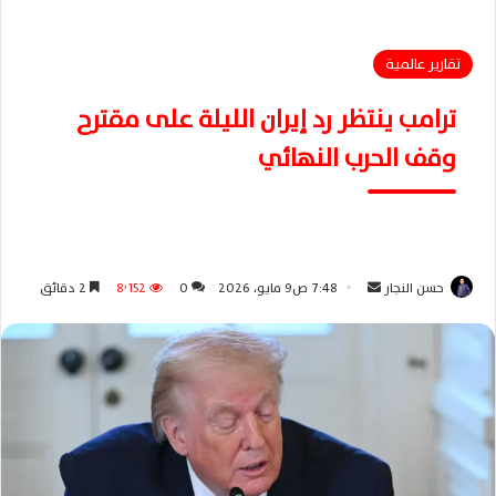
تقارير عالمية
ترامب ينتظر رد إيران الليلة على مقترح
وقف الحرب النهائي
حسن النجار
أ
7:48 ص9 مايو، 2026
0
8٬152
2 دقائق
ر
س
ل
ب
ر
ي
د