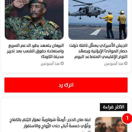
الجيش الأميركي يعطّل ناقلة خرقت
البرهان يتعهد بطرد الدعم السريع
حصار الموانئ الإيرانية ويصعّد
واستعادة حقوق الشعب بعد تحرير
التوتر الإقليمي المتصاعد اليوم
مدينة الكرمك
منذ أسبوعين
منذ أسبوعين
اترك رد
الاكثر قراءة
ابنة صان الحجر :أرملةٌ شرقاويةٌ تهزمُ اليُتمَ بالكفاحِ
وتُربِّي خمسةَ أبناءٍ حتى الزَّواجِ والاستقرار