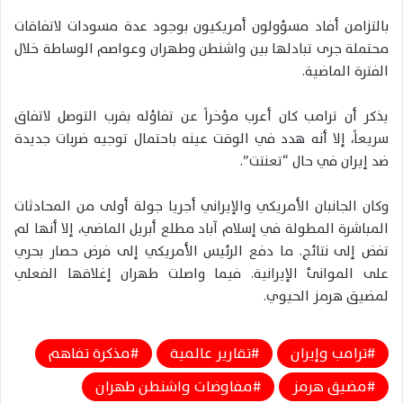
بالتزامن أفاد مسؤولون أمريكيون بوجود عدة مسودات لاتفاقات
محتملة جرى تبادلها بين واشنطن وطهران وعواصم الوساطة خلال
الفترة الماضية.
يذكر أن ترامب كان أعرب مؤخراً عن تفاؤله بقرب التوصل لاتفاق
سريعاً، إلا أنه هدد في الوقت عينه باحتمال توجيه ضربات جديدة
ضد إيران في حال “تعنتت”.
وكان الجانبان الأمريكي والإيراني أجريا جولة أولى من المحادثات
المباشرة المطولة في إسلام آباد مطلع أبريل الماضي، إلا أنها لم
تفض إلى نتائج. ما دفع الرئيس الأمريكي إلى فرض حصار بحري
على الموانئ الإيرانية. فيما واصلت طهران إغلاقها الفعلي
لمضيق هرمز الحيوي.
ترامب وإيران
تقارير عالمية
مذكرة تفاهم
مضيق هرمز
مفاوضات واشنطن طهران