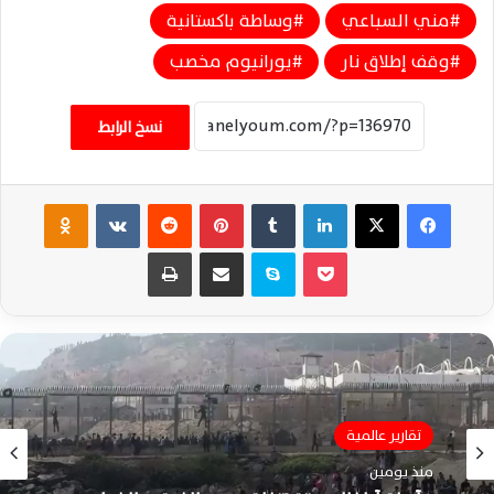
مني السباعي
وساطة باكستانية
وقف إطلاق نار
يورانيوم مخصب
نسخ الرابط
فيسبوك
‫X
لينكدإن
‏Tumblr
بينتيريست
‏Reddit
‏VKontakte
Odnoklassniki
‫Pocket
سكايب
مشاركة عبر البريد
طباعة
تقارير عالمية
تقارير عالمية
منذ يومين