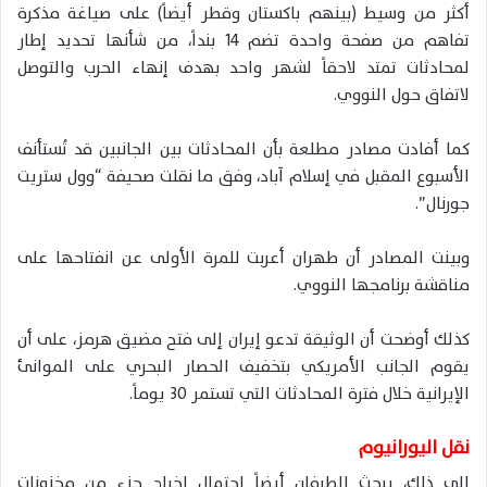
أكثر من وسيط (بينهم باكستان وقطر أيضاً) على صياغة مذكرة
تفاهم من صفحة واحدة تضم 14 بنداً، من شأنها تحديد إطار
لمحادثات تمتد لاحقاً لشهر واحد بهدف إنهاء الحرب والتوصل
لاتفاق حول النووي.
كما أفادت مصادر مطلعة بأن المحادثات بين الجانبين قد تُستأنف
الأسبوع المقبل في إسلام آباد، وفق ما نقلت صحيفة “وول ستريت
جورنال”.
وبينت المصادر أن طهران أعربت للمرة الأولى عن انفتاحها على
مناقشة برنامجها النووي.
كذلك أوضحت أن الوثيقة تدعو إيران إلى فتح مضيق هرمز، على أن
يقوم الجانب الأمريكي بتخفيف الحصار البحري على الموانئ
الإيرانية خلال فترة المحادثات التي تستمر 30 يوماً.
نقل اليورانيوم
إلى ذلك، يبحث الطرفان أيضاً احتمال إخراج جزء من مخزونات