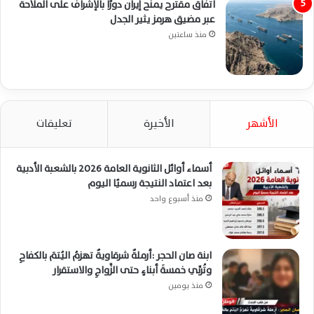
اتفاق مقترح يمنح إيران دورًا بالإشراف على الملاحة
عبر مضيق هرمز يثير الجدل
منذ ساعتين
الأشهر
الأخيرة
تعليقات
أسماء أوائل الثانوية العامة 2026 بالشعبة الأدبية
بعد اعتماد النتيجة رسميًا اليوم
منذ أسبوع واحد
ابنة صان الحجر :أرملةٌ شرقاويةٌ تهزمُ اليُتمَ بالكفاحِ
وتُربِّي خمسةَ أبناءٍ حتى الزَّواجِ والاستقرار
منذ يومين