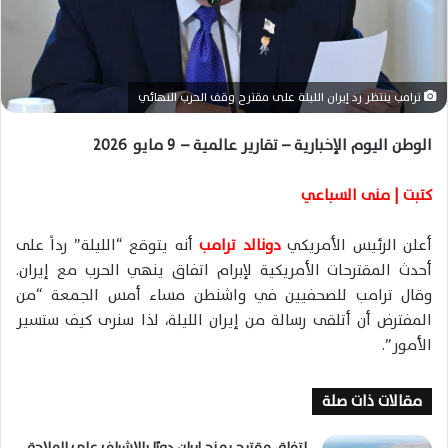
ا
إ
ل
ك
ترامب ينتظر رد إيران الليلة على مقترح وقف الحرب النهائي
ت
ر
الوطن اليوم الإخبارية – تقارير عالمية – 9 مايو 2026
و
ن
كتبت | منى السباعي
ي
ا
أعلن الرئيس الأمريكي
دونالد ترامب
أنه يتوقع “الليلة” رداً على
أحدث المقترحات الأمريكية لإبرام اتفاق ينهي الحرب مع إيران.
وقال ترامب للصحفيين في واشنطن مساء أمس الجمعة “من
المفترض أن أتلقى رسالة من إيران الليلة، لذا سنرى كيف ستسير
الأمور”.
مقالات ذات صلة
اتفاق مقترح يمنح إيران دورًا بالإشراف على الملاحة