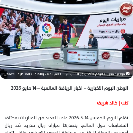
ل
ب
ر
ي
د
ا
إ
ل
ك
ت
ر
مواعيد مباريات اليوم الأحد بدور الـ16 بكأس العالم 2026 والقنوات المنتظرة للجماهير
و
ن
الوطن اليوم الاخبارية – اخبار الرياضة العالمية – 14 مايو 2026
ي
ا
كتب | خالد شريف
تقام اليوم الخميس 14-5-2026 على العديد من المباريات بمختلف
المسابقات حول العالم، يتصدرها مباراة ريال مدريد ضد ريال
أوفييدو بالجولة الـ 36 من مسابقة الدوري الإسباني، ولقاء اتحاد