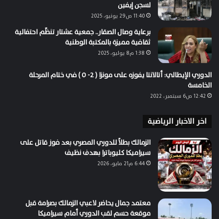
لسجن إيفين
11:40 ص29 يونيو، 2025
برعاية وصال الصقار.. جمعية عشتار تنظّم احتفالية
ثقافية مميزة بالمكتبة الوطنية
1:38 م8 يوليو، 2025
الدوري الإيطالي: أتالانتا يفوزه على مونزا ( 2- 0 ) في ختام المرحلة
الخامسة
12:42 ص6 سبتمبر، 2022
اخر الاخبار الرياضية
الزمالك بطلاً للدوري المصري بعد فوز قاتل على
سيراميكا كليوباترا بهدف نظيف
6:44 م21 مايو، 2026
معتمد جمال يحاضر لاعبي الزمالك بصرامة قبل
موقعة حسم لقب الدوري أمام سيراميكا