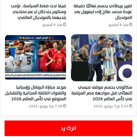
تقرير بريطاني يحسم نهائيًا حقيقة
فيفا تحت ضغط السياسة.. ترامب
عودة محمد صلاح إلى ليفربول بعد
وستارمر يتدخلان لدعم منتخبي
المونديال
بلديهما بالمونديال العالمي
منذ 4 أسابيع
منذ 4 أسابيع
سكالوني يحسم موقف ميسي
موعد مباراة البرتغال وإسبانيا
النهائي قبل مواجهة مصر المرتقبة
والقنوات الناقلة المجانية والتشكيل
في كأس العالم 2026
المتوقع في كأس العالم 2026
5:20 ص7 يوليو، 2026
7:28 م6 يوليو، 2026
اترك رد