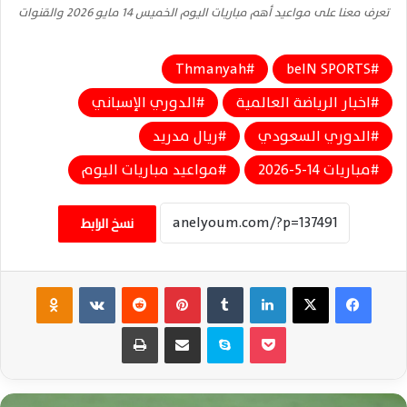
تعرف معنا على مواعيد أهم مباريات اليوم الخميس 14 مايو 2026 والقنوات
Thmanyah
beIN SPORTS
اخبار الرياضة العالمية
الدوري الإسباني
الدوري السعودي
ريال مدريد
مباريات 14-5-2026
مواعيد مباريات اليوم
نسخ الرابط
فيسبوك
‫X
لينكدإن
‏Tumblr
بينتيريست
‏Reddit
‏VKontakte
Odnoklassniki
‫Pocket
سكايب
مشاركة عبر البريد
طباعة