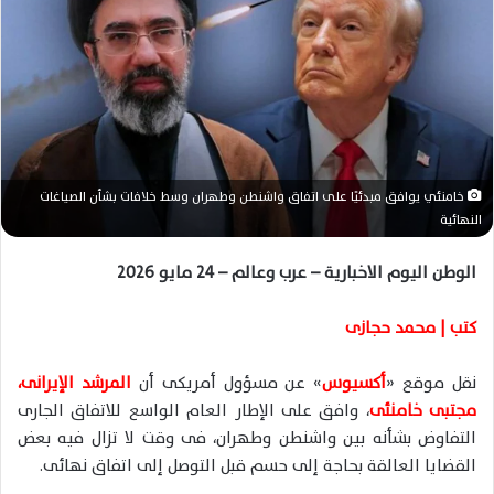
ر
ي
د
ا
إ
ل
ك
ت
خامنئي يوافق مبدئيًا على اتفاق واشنطن وطهران وسط خلافات بشأن الصياغات
ر
النهائية
و
ن
الوطن اليوم الاخبارية – عرب وعالم – 24 مايو 2026
ي
ا
كتب | محمد حجازى
نقل موقع «
أكسيوس
» عن مسؤول أمريكى أن
المرشد الإيرانى،
مجتبى خامنئى
، وافق على الإطار العام الواسع للاتفاق الجارى
التفاوض بشأنه بين واشنطن وطهران، فى وقت لا تزال فيه بعض
القضايا العالقة بحاجة إلى حسم قبل التوصل إلى اتفاق نهائى.