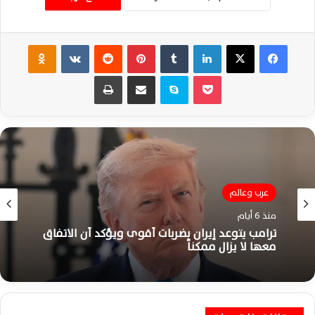
فيسبوك
‫X
لينكدإن
‏Tumblr
بينتيريست
‏Reddit
‏VKontakte
Odnoklassniki
‫Pocket
سكايب
مشاركة عبر البريد
طباعة
عرب وعالم
منذ 6 أيام
ترامب يتوعد إيران بضربات أقوى ويؤكد أن الاتفاق
معها لا يزال ممكناً