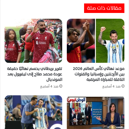
مقالات ذات صلة
رودري يتصدر سباق الكرة الذهبية 2026 وميسي
ومبابي ويامال يطاردون الحلم العالمي
موعد نهائي كأس العالم 2026
تقرير بريطاني يحسم نهائيًا حقيقة
بين الأرجنتين وإسبانيا والقنوات
عودة محمد صلاح إلى ليفربول بعد
الناقلة للمباراة المرتقبة
المونديال
منذ 4 أسابيع
منذ 4 أسابيع