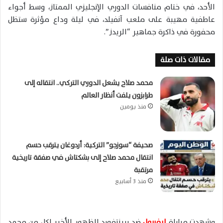
الأحد، في ختام منافسات الدوري الإنجليزي الممتاز، وسط أجواء
عاطفية مهيبة على ملعب آنفيلد، في ليلة وداع مؤثرة ستظل
محفورة في ذاكرة جماهير “الريدز”.
مقالات ذات صلة
محمد صلاح يشعل الدوري التركي.. انتقاله إلى
طرابزون يلفت أنظار العالم
منذ يومين
صحيفة “سوزجو” التركية: أردوغان يترقب حسم
انتقال محمد صلاح إلى بشكتاش في صفقة تاريخية
مرتقبة
منذ 3 أسابيع
وشهدت مباراة
ليفربول
ضد برينتفورد الظهور الأخير لكل من محمد