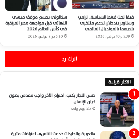
فيفا تحت ضغط السياسة.. ترامب
سكالوني يحسم موقف ميسي
وستارمر يتدخلان لدعم منتخبي
النهائي قبل مواجهة مصر المرتقبة
بلديهما بالمونديال العالمي
في كأس العالم 2026
5:39 م10 يوليو، 2026
5:20 ص7 يوليو، 2026
اترك رد
الاكثر قراءة
حسن النجار يكتب: احترام الآخر واجب مقدس يصون
كيان الإنسان
منذ يوم واحد
«العربية والجاردات خدعت الناس».. اعترافات مثيرة