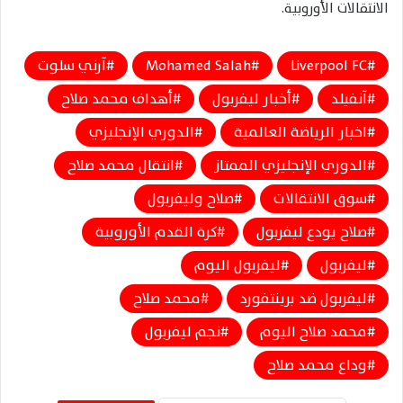
الانتقالات الأوروبية.
Liverpool FC
Mohamed Salah
آرني سلوت
آنفيلد
أخبار ليفربول
أهداف محمد صلاح
اخبار الرياضة العالمية
الدوري الإنجليزي
الدوري الإنجليزي الممتاز
انتقال محمد صلاح
سوق الانتقالات
صلاح وليفربول
صلاح يودع ليفربول
كرة القدم الأوروبية
ليفربول
ليفربول اليوم
ليفربول ضد برينتفورد
محمد صلاح
محمد صلاح اليوم
نجم ليفربول
وداع محمد صلاح