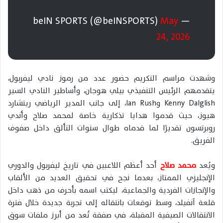
May
— beIN SPORTS (@beINSPORTS)
24, 2026
وشهدت مراسم التكريم حضور عدد من رموز نادي ليفربول،
يتقدمهم الرئيس التنفيذي بيلي هوجان، وأساطير النادي السير
Kenny Dalglish
و
Ian Rush
، إلى جانب المدير الرياضي ريتشارد
هيوز، حيث قدموا هدايا تذكارية خاصة لمحمد صلاح وأندي
روبرتسون تقديرًا لما قدماه طوال سنوات التألق داخل صفوف
الفريق.
ويُعد
محمد صلاح
أحد أعظم اللاعبين في تاريخ ليفربول والدوري
الإنجليزي الممتاز، بعدما نجح في تحقيق العديد من الألقاب
والإنجازات الفردية والجماعية، ليكتب اسمه بأحرف من ذهب داخل
قلعة آنفيلد، وسط توقعات بانتقاله إلى تجربة جديدة خلال فترة
الانتقالات الصيفية المقبلة، في صفقة تُعد من أبرز ملفات سوق