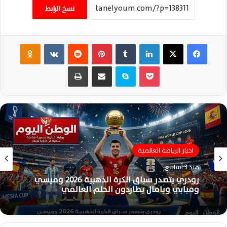
نسخ الرابط
فيسبوك
‫X
لينكدإن
‏Tumblr
بينتيريست
‏Reddit
‏VKontakte
Odnoklassniki
‫Pocket
سكايب
مشاركة عبر البريد
طباعة
اخبار الرياضة العالمية
منذ 3 أسابيع
اخبار الرياضة العالمية
بالصور.. حزن ميسي يخطف الأنظار بعد خسارة
منذ 3 أسابيع
الأرجنتين نهائي كأس العالم 2026