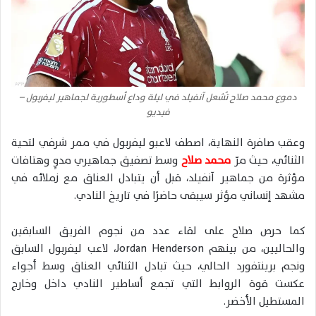
دموع محمد صلاح تُشعل آنفيلد في ليلة وداع أسطورية لجماهير ليفربول –
فيديو
وعقب صافرة النهاية، اصطف لاعبو ليفربول في ممر شرفي لتحية
الثنائي، حيث مرّ
محمد صلاح
وسط تصفيق جماهيري مدوٍ وهتافات
مؤثرة من جماهير آنفيلد، قبل أن يتبادل العناق مع زملائه في
مشهد إنساني مؤثر سيبقى حاضرًا في تاريخ النادي.
كما حرص صلاح على لقاء عدد من نجوم الفريق السابقين
والحاليين، من بينهم
Jordan Henderson
، لاعب ليفربول السابق
ونجم برينتفورد الحالي، حيث تبادل الثنائي العناق وسط أجواء
عكست قوة الروابط التي تجمع أساطير النادي داخل وخارج
المستطيل الأخضر.