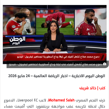
ل
ب
ر
ي
د
ا
إ
ل
ك
ت
ر
دموع محمد صلاح تُشعل آنفيلد في ليلة وداع أسطورية لجماهير ليفربول - فيديو
و
ن
الوطن اليوم الاخبارية – اخبار الرياضة العالمية – 24 مايو 2026
ي
ا
كتب | خالد شريف
ذرف النجم المصري
Mohamed Salah
، لاعب
Liverpool F.C.
، الدموع
خلال لحظة تكريمه عقب مواجهة برينتفورد التي أقيمت مساء