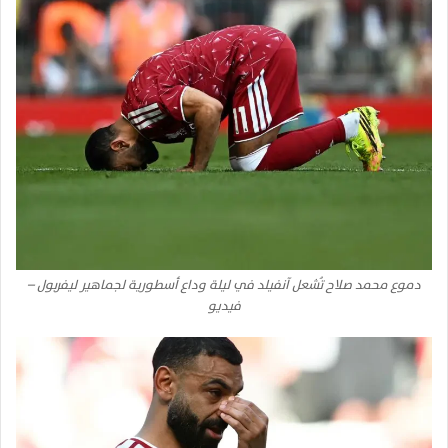
دموع محمد صلاح تُشعل آنفيلد في ليلة وداع أسطورية لجماهير ليفربول –
فيديو