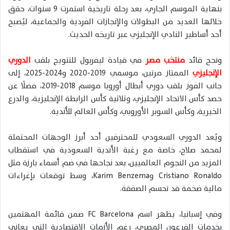
بنهاية الموسم الجاري، بعد رحلة تاريخية استمرت 9 سنوات، حقق
خلالها العديد من البطولات والإنجازات الفردية والجماعية، ليُصبح
أحد أساطير النادي الإنجليزي عبر تاريخه الحديث.
ونجح قائد
منتخب مصر
في قيادة ليفربول للتتويج بلقب
الدوري
الإنجليزي
الممتاز
مرتين، موسمي 2019-2020 و2024-2025، إلى
جانب الفوز بلقب
دوري أبطال أوروبا
موسم 2018-2019، فضلًا عن
حصد كأس الاتحاد الإنجليزي، وثلاثية كأس الرابطة الإنجليزية، والدرع
الخيرية، وكأس السوبر الأوروبي، وكأس العالم للأندية.
ويُعد الدوري السعودي للمحترفين أحد أبرز الوجهات المحتملة
لمحمد صلاح، خاصة مع رغبة الأندية السعودية في استقطاب
المزيد من النجوم العالميين، بعد نجاحها في ضم أسماء بارزة مثل
Cristiano Ronaldo
و
Karim Benzema
، وسط توقعات بإغراءات
مالية ضخمة قد تحسم الصفقة.
وفي إسبانيا، يظهر اسم
FC Barcelona
ضمن قائمة المهتمين
بخدمات الفرعون المصري، رغم الأزمات الاقتصادية التي يعاني