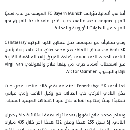
أما في ألمانيا، فيُراقب
FC Bayern Munich
الموقف عن قرب، سعيًا
لتعزيز صفوفه بنجم عالمي جديد قادر على قيادة الفريق نحو
المزيد من البطولات الأوروبية والمحلية.
وفي مفاجأة غير متوقعة، دخل عملاق الكرة التركية
Galatasaray
SK
بقوة في سباق التعاقد مع محمد صلاح، بناءً على رغبة رئيس
النادي الجديد، الذي يسعى لإعادة الفريق إلى المنافسة القارية
عبر استقطاب أسماء كبرى، من بينها صلاح والهولندي
Virgil van
Dijk
والنيجيري
Victor Osimhen
.
كما أبدى
Fenerbahçe SK
اهتمامه بضم قائد منتخب مصر، حيث
دخل النادي التركي في اتصالات مع وكيل اللاعب رامي عباس،
تمهيدًا لبحث إمكانية انتقاله خلال فترة الانتقالات الصيفية المقبلة.
ويغادر محمد صلاح ليفربول بعدما ترك بصمة استثنائية داخل جدران
النادي، إذ سجل 255 هدفًا وصنع 122 هدفًا آخر خلال 435 مباراة
بقميص الريدز، ليكتب اسمه بأحرف من ذهب في تاريخ الكرة