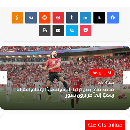
فيسبوك
‫X
لينكدإن
‏Tumblr
بينتيريست
‏Reddit
‏VKontakte
Odnoklassniki
‫Pocket
سكايب
مشاركة عبر البريد
طباعة
اخبار الرياضة
منذ 4 أيام
محمد صلاح يصل تركيا اليوم تمهيدًا لإتمام انتقاله
رسميًا إلى طرابزون سبور
مقالات ذات صلة