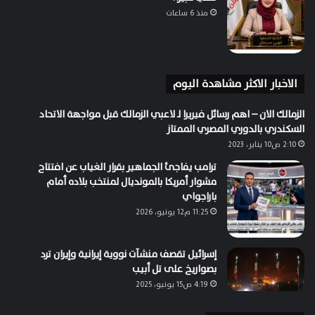
منذ 6 ساعات
الاخبار الاكثر مشاهدة اليوم
الزمالك الان – اهم رسائل فيريرا لـ لاعبي الزمالك قبل مواجهة الاتحاد
السكندري بالدوري المصري الممتاز
2:10 ص10 يناير، 2023
ترامب يفاجئ الجماهير بقرار الغياب عن افتتاح
مشوار أمريكا بالمونديال لمنتخب بلاده أمام
باراجواي
11:25 م12 يونيو، 2026
إسرائيل تقصف منشآت نووية إيرانية وإيران ترد
بصواريخ على تل أبيب
4:19 ص15 يونيو، 2025