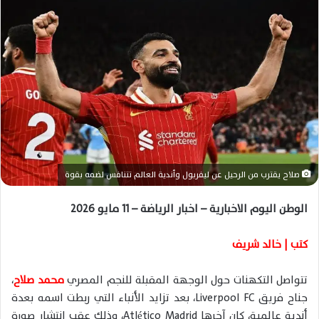
ل
ب
ر
ي
د
ا
إ
ل
ك
ت
ر
صلاح يقترب من الرحيل عن ليفربول وأندية العالم تتنافس لضمه بقوة
و
الوطن اليوم الاخبارية – اخبار الرياضة – 11 مايو 2026
ن
ي
ا
كتب | خالد شريف
تتواصل التكهنات حول الوجهة المقبلة للنجم المصري
محمد صلاح
،
جناح فريق
Liverpool FC
، بعد تزايد الأنباء التي ربطت اسمه بعدة
أندية عالمية، كان آخرها
Atlético Madrid
، وذلك عقب انتشار صورة