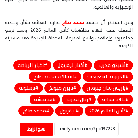
الإنجليزية والعالمية.
ومن المنتظر أن يحسم
محمد صلاح
قراره النهائي بشأن وجهته
المقبلة عقب انتهاء منافسات
كأس العالم 2026
، وسط ترقب
جماهيري وإعلامي واسع لمعرفة المحطة الجديدة في مسيرته
الكروية.
أتلتيكو مدريد
أخبار ليفربول
اخبار الرياضة
الدوري السعودي
انتقالات محمد صلاح
باريس سان جيرمان
بايرن ميونخ
برشلونة
جالاتا سراي
ريال مدريد
فنربخشة
كأس العالم 2026
ليفربول
محمد صلاح
نسخ الرابط