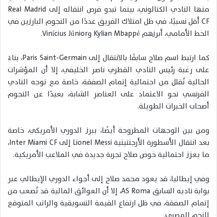
منها النادي الكتالوني، بينما تبدو فرص انتقاله إلى
Real Madrid
CF
أقل نسبيًا، في ظل امتلاك الفريق عددًا من النجوم البارزين في
الخط الأمامي، أبرزهم
Kylian Mbappé
و
Vinícius Júnior
.
كما ارتبط اسم صلاح سابقًا بالانتقال إلى
Paris Saint-Germain
، بناءً
على رغبة رئيس النادي القطري
ناصر الخليفي
، إلا أن المؤشرات
الحالية تُقلل من احتمالية إتمام الصفقة، خاصة مع توجه النادي
الفرنسي نحو الاعتماد على العناصر الشابة، بعيدًا عن النجوم
أصحاب الخبرات الطويلة.
ومن بين الوجهات المطروحة أيضًا، يبرز الدوري الأمريكي، خاصة
بعد انتقال الأسطورة الأرجنتينية
Lionel Messi
إلى
Inter Miami CF
،
ما يعزز احتمالية خوض صلاح تجربة جديدة في الملاعب الأمريكية.
وفي إيطاليا، قد يعود محمد صلاح إلى أجواء
الدوري الإيطالي
عبر
بوابة ناديه السابق
AS Roma
، إلا أن العوائق المالية قد تُصعب من
إتمام الصفقة، في ظل ارتفاع القيمة التسويقية والراتب المتوقع
للنجم المصري.