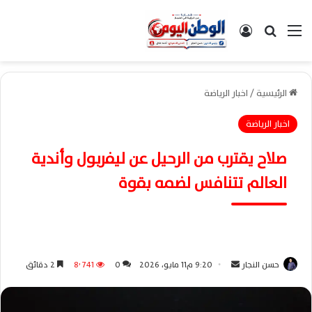
القائمة
بحث عن
تسجيل الدخول
الرئيسية
/
اخبار الرياضة
اخبار الرياضة
صلاح يقترب من الرحيل عن ليفربول وأندية
العالم تتنافس لضمه بقوة
حسن النجار
أ
9:20 م11 مايو، 2026
0
8٬741
2 دقائق
ر
س