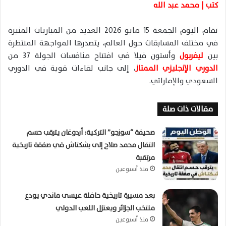
ا
كتب | محمد عبد الله
تقام اليوم الجمعة 15 مايو 2026 العديد من المباريات المثيرة
في مختلف المسابقات حول العالم، يتصدرها المواجهة المنتظرة
بين
ليفربول
وأستون فيلا في افتتاح منافسات الجولة 37 من
الدوري الإنجليزي الممتاز
، إلى جانب لقاءات قوية في الدوري
السعودي والإماراتي.
مقالات ذات صلة
صحيفة “سوزجو” التركية: أردوغان يترقب حسم
انتقال محمد صلاح إلى بشكتاش في صفقة تاريخية
مرتقبة
منذ أسبوعين
بعد مسيرة تاريخية حافلة عيسى ماندي يودع
منتخب الجزائر ويعتزل اللعب الدولي
منذ أسبوعين