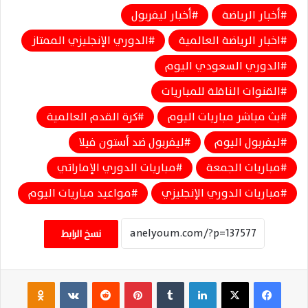
أخبار الرياضة
أخبار ليفربول
اخبار الرياضة العالمية
الدوري الإنجليزي الممتاز
الدوري السعودي اليوم
القنوات الناقلة للمباريات
بث مباشر مباريات اليوم
كرة القدم العالمية
ليفربول اليوم
ليفربول ضد أستون فيلا
مباريات الجمعة
مباريات الدوري الإماراتي
مباريات الدوري الإنجليزي
مواعيد مباريات اليوم
نسخ الرابط
فيسبوك
‫X
لينكدإن
‏Tumblr
بينتيريست
‏Reddit
‏VKontakte
Odnoklassniki