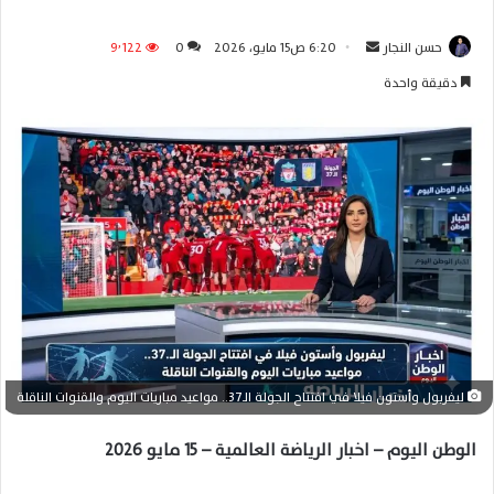
حسن النجار
أ
6:20 ص15 مايو، 2026
0
9٬122
ر
دقيقة واحدة
س
ل
ب
ر
ي
د
ا
إ
ل
ك
ت
ر
ليفربول وأستون فيلا في افتتاح الجولة الـ37.. مواعيد مباريات اليوم والقنوات الناقلة
و
ن
الوطن اليوم – اخبار الرياضة العالمية – 15 مايو 2026
ي