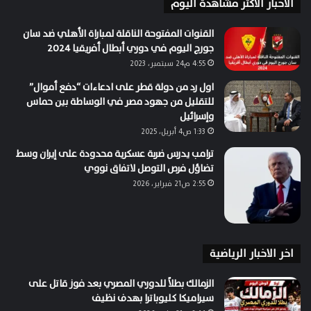
الاخبار الاكثر مشاهدة اليوم
القنوات المفتوحة الناقلة لمباراة الأهلي ضد سان
جورج اليوم في دوري أبطال أفريقيا 2024
4:55 م24 سبتمبر، 2023
اول رد من دولة قطر على ادعاءات “دفع أموال”
للتقليل من جهود مصر في الوساطة بين حماس
وإسرائيل
1:33 ص4 أبريل، 2025
ترامب يدرس ضربة عسكرية محدودة على إيران وسط
تضاؤل فرص التوصل لاتفاق نووي
2:55 ص21 فبراير، 2026
اخر الاخبار الرياضية
الزمالك بطلاً للدوري المصري بعد فوز قاتل على
سيراميكا كليوباترا بهدف نظيف