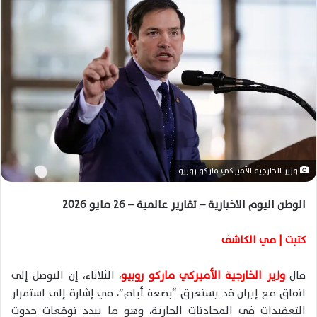
ل
ب
ر
ي
د
ا
إ
ل
ك
ت
وزير الخارجية الأميركي ماركو روبيو
ر
و
الوطن اليوم الاخبارية – تقارير عالمية – 26 مايو 2026
ن
ي
كتبت | مي الكاشف
ا
قال
وزير الخارجية الأميركي ماركو روبيو
، الثلاثاء، إن التوصل إلى
اتفاق مع إيران قد يستغرق “بضعة أيام”، في إشارة إلى استمرار
التعقيدات في المحادثات الجارية، وهو ما يبدد توقعات حدوث