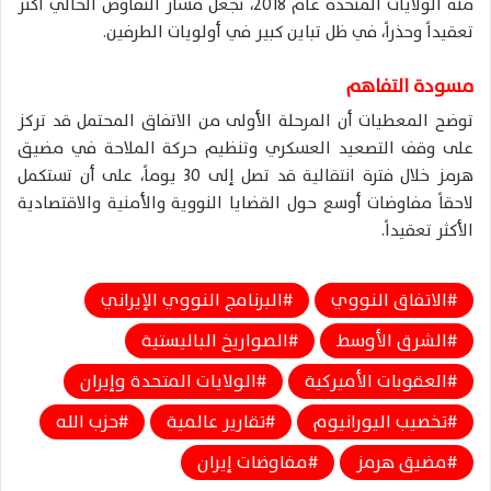
منه الولايات المتحدة عام 2018، تجعل مسار التفاوض الحالي أكثر
تعقيداً وحذراً، في ظل تباين كبير في أولويات الطرفين.
مسودة التفاهم
توضح المعطيات أن المرحلة الأولى من الاتفاق المحتمل قد تركز
على وقف التصعيد العسكري وتنظيم حركة الملاحة في مضيق
هرمز خلال فترة انتقالية قد تصل إلى 30 يوماً، على أن تستكمل
لاحقاً مفاوضات أوسع حول القضايا النووية والأمنية والاقتصادية
الأكثر تعقيداً.
الاتفاق النووي
البرنامج النووي الإيراني
الشرق الأوسط
الصواريخ الباليستية
العقوبات الأميركية
الولايات المتحدة وإيران
تخصيب اليورانيوم
تقارير عالمية
حزب الله
مضيق هرمز
مفاوضات إيران