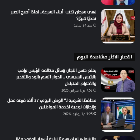
نهي سرحان تكتب: أبناء السرعة.. لماذا أصبح الصبر
تحديًا كبيرًا؟
منذ 24 ساعة
الاخبار الاكثر مشاهدة اليوم
بقلم حسن النجار: رسائل مكالمة الرئيس ترامب
بالرئيس السيسي .. الحوار اتسم بالود والتقدير
والاحترام المتبادل
7:52 ص3 فبراير، 2025
محافظ الشرقية لـ” الوطن اليوم: 37 ألف فرصة عمل
وإنجازات نوعية لخدمة المواطنين
3:25 م1 يونيو، 2026
«البترول» تعلن رسميًا زيادة أسعار الوقود وغاز