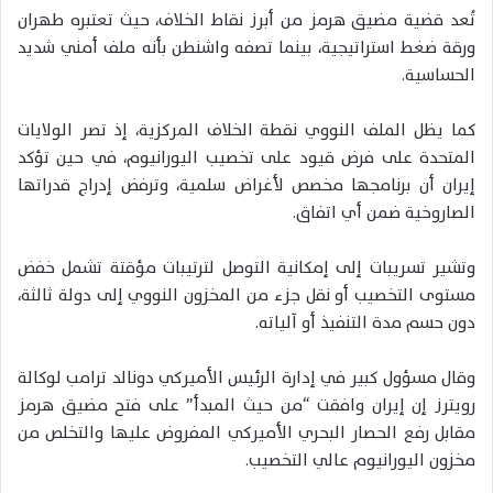
تُعد قضية مضيق هرمز من أبرز نقاط الخلاف، حيث تعتبره طهران
ورقة ضغط استراتيجية، بينما تصفه واشنطن بأنه ملف أمني شديد
الحساسية.
كما يظل الملف النووي نقطة الخلاف المركزية، إذ تصر الولايات
المتحدة على فرض قيود على تخصيب اليورانيوم، في حين تؤكد
إيران أن برنامجها مخصص لأغراض سلمية، وترفض إدراج قدراتها
الصاروخية ضمن أي اتفاق.
وتشير تسريبات إلى إمكانية التوصل لترتيبات مؤقتة تشمل خفض
مستوى التخصيب أو نقل جزء من المخزون النووي إلى دولة ثالثة،
دون حسم مدة التنفيذ أو آلياته.
وقال مسؤول كبير في إدارة الرئيس الأميركي دونالد ترامب لوكالة
رويترز إن إيران وافقت “من حيث المبدأ” على فتح مضيق هرمز
مقابل رفع الحصار البحري الأميركي المفروض عليها والتخلص من
مخزون اليورانيوم عالي التخصيب.