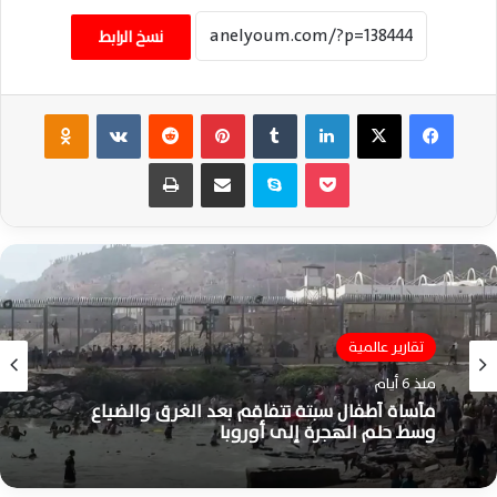
نسخ الرابط
فيسبوك
‫X
لينكدإن
‏Tumblr
بينتيريست
‏Reddit
‏VKontakte
Odnoklassniki
‫Pocket
سكايب
مشاركة عبر البريد
طباعة
تقارير عالمية
منذ 6 أيام
مأساة أطفال سبتة تتفاقم بعد الغرق والضياع
وسط حلم الهجرة إلى أوروبا