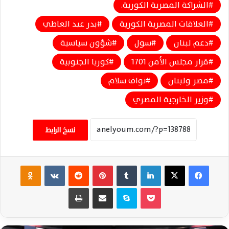
الشراكة المصرية الكورية.
العلاقات المصرية الكورية
بدر عبد العاطي
دعم لبنان
سول
شؤون سياسية
قرار مجلس الأمن 1701
كوريا الجنوبية
مصر ولبنان
نواف سلام
وزير الخارجية المصري
نسخ الرابط
فيسبوك
‫X
لينكدإن
‏Tumblr
بينتيريست
‏Reddit
‏VKontakte
Odnoklassniki
‫Pocket
سكايب
مشاركة عبر البريد
طباعة