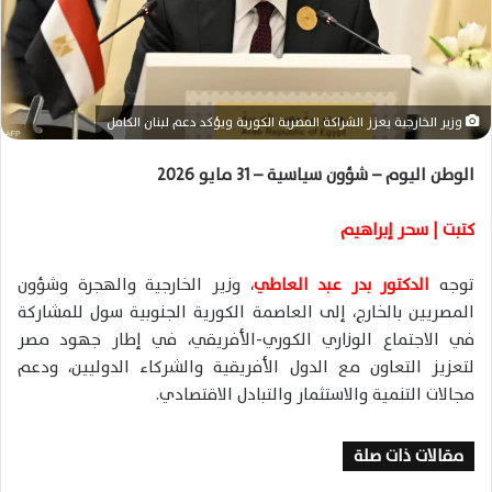
ا
إ
ل
ك
ت
وزير الخارجية يعزز الشراكة المصرية الكورية ويؤكد دعم لبنان الكامل
ر
و
الوطن اليوم – شؤون سياسية – 31 مايو 2026
ن
ي
كتبت | سحر إبراهيم
ا
توجه
الدكتور بدر عبد العاطي
، وزير الخارجية والهجرة وشؤون
المصريين بالخارج، إلى العاصمة الكورية الجنوبية سول للمشاركة
في الاجتماع الوزاري الكوري-الأفريقي، في إطار جهود مصر
لتعزيز التعاون مع الدول الأفريقية والشركاء الدوليين، ودعم
مجالات التنمية والاستثمار والتبادل الاقتصادي.
مقالات ذات صلة