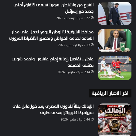
الشرع من واشنطن: سوريا تسعى لاتفاق أمني
جديد مع إسرائيل
1:22 ص10 نوفمبر، 2025
محافظ الشرقية لـ”الوطن اليوم: نعمل على مدار
الساعة لخدمة المواطن وتحقيق الانضباط المروري
7:19 م8 نوفمبر، 2025
عاجل .. تفاصيل إصابة إمام عاشور.. واحمد شوبير
يكشف الحقيقة
2:14 ص23 مارس، 2024
اخر الاخبار الرياضية
الزمالك بطلاً للدوري المصري بعد فوز قاتل على
سيراميكا كليوباترا بهدف نظيف
6:44 م21 مايو، 2026