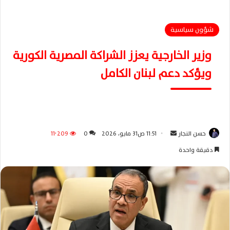
شؤون سياسية
وزير الخارجية يعزز الشراكة المصرية الكورية
ويؤكد دعم لبنان الكامل
حسن النجار
أ
11:51 ص31 مايو، 2026
0
11٬209
ر
دقيقة واحدة
س
ل
ب
ر
ي
د