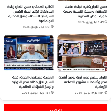
حسن النجار يكتب: قيادة صنعت
الكاتب الصحفي حسن النجار: زيادة
الاستقرار ورسخت التنمية وحمت
المعاشات تؤكد انحياز الرئيس
هوية الوطن المصرية
السيسي للبسطاء وتعزز الحماية
الاجتماعية
6:49 م1 يوليو، 2026
5:01 م26 يونيو، 2026
اللواء سليم عمر: ثورة يونيو أنقذت
العمدة مصطفى الحوت: قمة
مصر وأسقطت مشروع الجماعة
السبع تعزز مكانة مصر الدولية
الإرهابية
وترسخ الشراكات العالمية
11:54 ص19 يونيو، 2026
1:34 ص18 يونيو، 2026
اترك رد