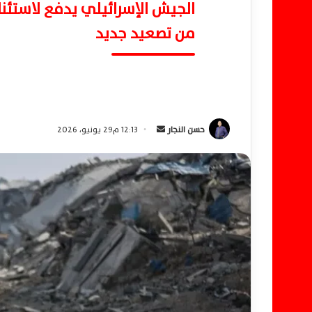
الجيش الإسرائيلي يدفع لاستئن
من تصعيد جديد
حسن النجار
أ
12:13 م29 يونيو، 2026
ر
س
ل
ب
ر
ي
د
ا
إ
ل