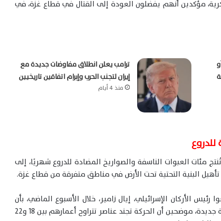
رية، مؤكدين أنهم يفضلون العودة إلى القتال في قطاع غزة، في
و
ترامب يعلن انطلاق مفاوضات جديدة مع
ة
إيران لتجنب الحرب وإبرام اتفاقين تاريخيين
منذ 4 أيام
للدروع
تج مئات العبوات الناسفة والصواريخ المضادة للدروع شهريًا، إلى
تأهيل البنية التحتية تحت الأرض في مناطق متفرقة من قطاع غزة.
 رئيس الأركان الإسرائيلي، إيال زامير، خلال الأسبوع الماضي، بأن
الجناح العسكري لحركة حماس يستعد لخوض مواجهة جديدة، موضحين أن الحركة تجند عناصر تتراوح أعمارهم بين 18 و22