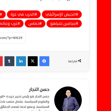
الجيش الإسرائيلي
الحرب في غزة
بنيامين نتنياهو
حماس
عرب وعالم
فيسبوك
‫X
لينكدإن
‏Tumblr
شاركها
حسن النجار
حسن النجار هو رئيس تحرير جريدة «ا
والعلوم السياسية. يشغل منصب باحث م
السياسية، وعضو لجنة تقصي الحقائق ب