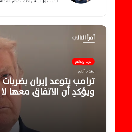
النائب الأول لرئيس لجنة الإعلام بالمج
أقرأ التالي
عرب وعالم
منذ 6 أيام
عرب وعالم
ترامب يتوعد إيران بضربات
منذ أسبوع واحد
ويؤكد أن الاتفاق معها لا 
ممكناً
ضربات أمريكية سعودية با