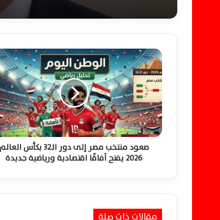
تودي بحياة ستة مستشاري
إيرانيين وتصعيد أمني وا
ص
ع
و
د
م
ن
ت
خ
ب
م
صعود منتخب مصر إلى دور الـ32 بكأس العالم
ص
2026 يفتح آفاقًا اقتصادية ورياضية جديدة
ر
إ
ل
ى
د
مقالات ذات صلة
و