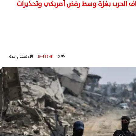
اف الحرب بغزة وسط رفض أمريكي وتحذيرات
0
16٬487
دقيقة واحدة