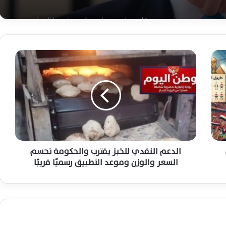
ن
سع
ترامب يلوح بعمل عسكري حاسم إذا تعثرت
مفاوضات واشنطن مع إيران مجددًا
ا
الجيش الأميركي يعزز حصار إيران ويعيد توجيه
ل
سفن ويعطل ناقلة في الخليج
د
ع
م
ا
ترامب يتوعد إيران بهجوم واسع ويؤكد توقف
الضربات ليس تراجعًا أمريكيًا مؤقتًا
ل
ن
ق
د
الدعم النقدي للخبز يقترب والحكومة تحسم
الجيش الأمريكي يؤكد استمرار الحصار البحري
ي
السعر والوزن وموعد التطبيق رسميًا قريبًا
على إيران واعتراض سفن تجارية مخالفة بالكامل
ل
ل
خ
واشنطن تدرس أخطر عملية عسكرية للاستيلاء
ب
على اليورانيوم الإيراني المخصب وسط تصعيد
ز
متسارع
ي