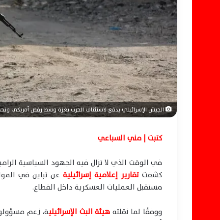
ك
ت
ر
و
ن
ي
ا
الجيش الإسرائيلي يدفع لاستئناف الحرب بغزة وسط رفض أمريكي وتحذ
كتبت | مني السباعي
في الوقت الذي لا تزال فيه الجهود السياسية الرام
كشفت
تقارير إعلامية إسرائيلية
عن تباين في المواق
مستقبل العمليات العسكرية داخل القطاع.
ووفقًا لما نقلته
هيئة البث الإسرائيلي
ة، زعم مسؤولون