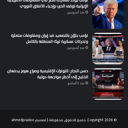
ترامب يؤكد مشاركة مصر في المفاوضات الأمريكية
الإيرانية لوقف الحرب وإحياء الاتفاق النووي
منذ أسبوعين
ترامب يلوّح بالتصعيد ضد إيران ومفاوضات متعثرة
وتحركات عسكرية تربك المنطقة بالكامل
منذ أسبوعين
حسن النجار: التوترات الإقليمية وصراع هرمز يدفعان
الخليج إلى أخطر مواجهة دولية
منذ 3 أسابيع
© Copyright 2026, جميع الحقوق محفوظة | تصميم
ahmedpradoo