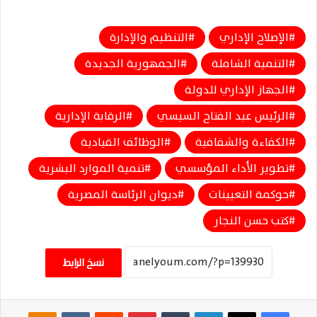
الإصلاح الإداري
التنظيم والإدارة
التنمية الشاملة
الجمهورية الجديدة
الجهاز الإداري للدولة
الرئيس عبد الفتاح السيسي
الرقابة الإدارية
الكفاءة والشفافية
الوظائف القيادية
تطوير الأداء المؤسسي
تنمية الموارد البشرية
حوكمة التعيينات
ديوان الرئاسة المصرية
كتب حسن النجار
نسخ الرابط
فيسبوك
‫X
لينكدإن
‏Tumblr
بينتيريست
‏Reddit
‏VKontakte
Odnoklassniki