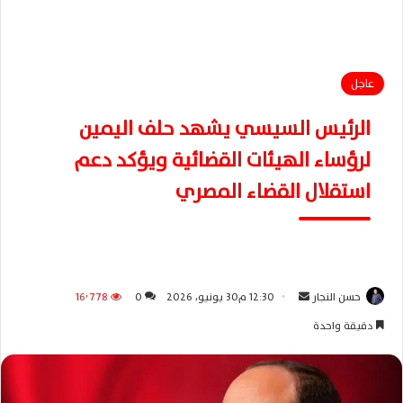
عاجل
الرئيس السيسي يشهد حلف اليمين
لرؤساء الهيئات القضائية ويؤكد دعم
استقلال القضاء المصري
حسن النجار
أ
12:30 م30 يونيو، 2026
0
16٬778
ر
دقيقة واحدة
س
ل
ب