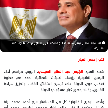
ر
ي
د
ا
إ
ل
ك
ت
السيسي يستقبل رئيس مدغشقر اليوم لبحث تعزيز التعاون والقضايا الإقليمية
ر
المشتركة
و
ن
كتب | حسن النجار
ي
ا
شهد السيد
الرئيس عبد الفتاح السيسي
، اليوم، مراسم أداء
اليمين القانونية لرؤساء الهيئات القضائية الجدد، في خطوة
تعكس حرص الدولة على ترسيخ استقلال القضاء وتعزيز سيادة
القانون، وذلك بحضور كبار مسؤولي الدولة.
وأدى اليمين القانونية كل من المستشار ربيع أحمد محمد لبنة
رئيسًا لمحكمة النقض، والمستشار محمود إبراهيم محمد أبو