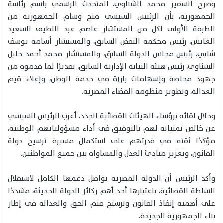
وصرح السفير محمد الشناوي، المتحدث الرسمي باسم رئاسة
الجمهورية، بأن الرئيس السيسي منح وسام الجمهورية من
الطبقة الأولى لكل من المستشار عاصم عبد اللطيف السعيد
الغايش، رئيس محكمة النقض السابق، والمستشار أسامة يوسف
شلبي، رئيس مجلس الدولة السابق، والمستشار محمد أحمد خليل
الشناوي، رئيس هيئة النيابة الإدارية السابق، تقديرًا لما قدموه من
جهود مخلصة وإسهامات بارزة في خدمة الوطن، وإعلاء قيم
العدالة، وتطوير منظومة القضاء المصرية.
وخلال لقائه برؤساء الهيئات القضائية الجدد، أعرب الرئيس السيسي
عن خالص تمنياته لهم بالتوفيق في أداء مسؤولياتهم الوطنية،
مؤكدًا ثقته في قدرتهم على استكمال مسيرة ترسيخ دولة
القانون، وتعزيز مبادئ العدل والمساواة بين جميع المواطنين.
وأكد الرئيس أن الدولة المصرية تواصل دعمها الكامل لاستقلال
السلطة القضائية، باعتبارها أحد أهم ركائز الدولة الحديثة، مشددًا
على أهمية إنفاذ القانون وترسيخ قيم الحق والعدالة في إطار
بناء الجمهورية الجديدة.