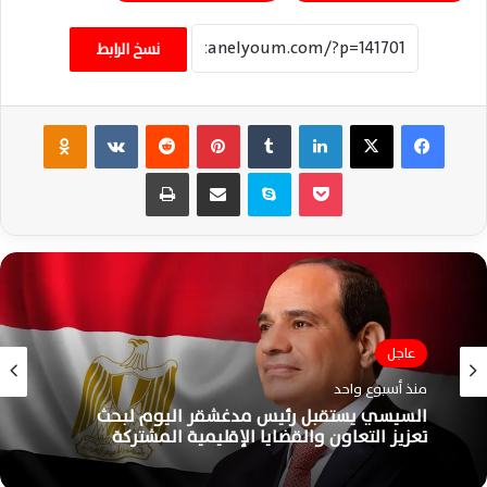
نسخ الرابط
فيسبوك
‫X
لينكدإن
‏Tumblr
بينتيريست
‏Reddit
‏VKontakte
Odnoklassniki
‫Pocket
سكايب
مشاركة عبر البريد
طباعة
عاجل
منذ أسبوع واحد
السيسي يستقبل رئيس مدغشقر اليوم لبحث
تعزيز التعاون والقضايا الإقليمية المشتركة