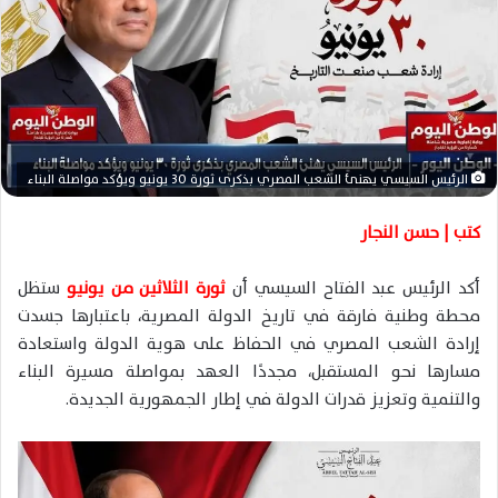
د
ا
إ
ل
ك
ت
ر
الرئيس السيسي يهنئ الشعب المصري بذكرى ثورة 30 يونيو ويؤكد مواصلة البناء
و
ن
كتب | حسن النجار
ي
ا
أكد الرئيس عبد الفتاح السيسي أن
ثورة الثلاثين من يونيو
ستظل
محطة وطنية فارقة في تاريخ الدولة المصرية، باعتبارها جسدت
إرادة الشعب المصري في الحفاظ على هوية الدولة واستعادة
مسارها نحو المستقبل، مجددًا العهد بمواصلة مسيرة البناء
والتنمية وتعزيز قدرات الدولة في إطار الجمهورية الجديدة.