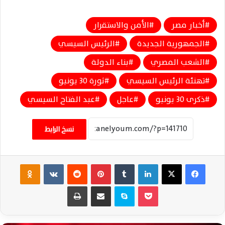
أخبار مصر
الأمن والاستقرار
الجمهورية الجديدة
الرئيس السيسي
الشعب المصري
بناء الدولة
تهنئة الرئيس السيسي
ثورة 30 يونيو
ذكرى 30 يونيو
عاجل
عبد الفتاح السيسي
نسخ الرابط
فيسبوك
‫X
لينكدإن
‏Tumblr
بينتيريست
‏Reddit
‏VKontakte
Odnoklassniki
‫Pocket
سكايب
مشاركة عبر البريد
طباعة