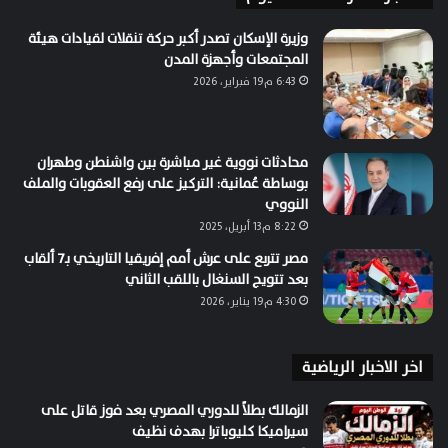
وزيرة الإسكان تصدر أكبر حركة تنقلات لقيادات هيئة
المجتمعات وأجهزة المدن
6:43 م19 فبراير، 2026
محادثات نووية غير مباشرة بين واشنطن وطهران
بوساطة عُمانية: التركيز على رفع العقوبات والملف
النووي
8:22 م13 أبريل، 2025
مصر تتربع على عرش أمم إفريقيا التاريخي بـ7 ألقاب
بعد تتويج السنغال باللقب الثاني
4:30 م19 يناير، 2026
اخر الاخبار الرياضية
الزمالك بطلاً للدوري المصري بعد فوز قاتل على
سيراميكا كليوباترا بهدف نظيف