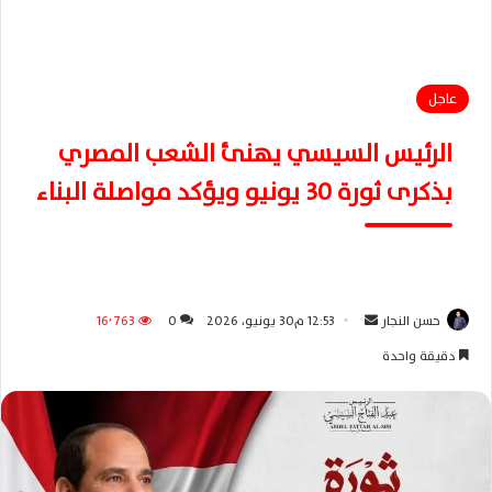
عاجل
الرئيس السيسي يهنئ الشعب المصري
بذكرى ثورة 30 يونيو ويؤكد مواصلة البناء
حسن النجار
أ
12:53 م30 يونيو، 2026
0
16٬763
ر
دقيقة واحدة
س
ل
ب
ر
ي