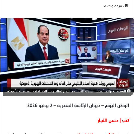
ر
دقيقة واحدة
س
ل
ب
ر
ي
د
ا
إ
ل
ك
ت
ر
السيسي يؤكد أهمية السلام الإقليمي خلال لقائه وفد المنظمات اليهودية الأمريكية
و
ن
الوطن اليوم – ديوان الرئاسة المصرية – 2 يونيو 2026
ي
ا
كتب | حسن النجار