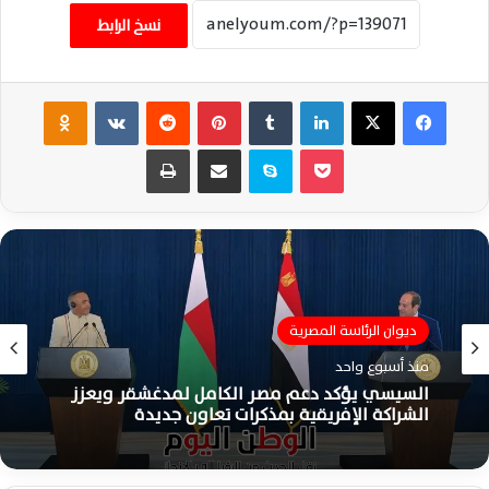
نسخ الرابط
فيسبوك
‫X
لينكدإن
‏Tumblr
بينتيريست
‏Reddit
‏VKontakte
Odnoklassniki
‫Pocket
سكايب
مشاركة عبر البريد
طباعة
ديوان الرئاسة المصرية
الشؤون السياسية الدولية
منذ أسبوع واحد
منذ أسبوع واحد
السيسي يؤكد دعم مصر الكامل لمدغشقر ويعزز
الشراكة الإفريقية بمذكرات تعاون جديدة