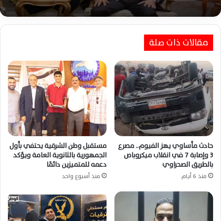
مقالات ذات صلة
5 سقطات كشفت منتحل صفة القاضي قبل
محاكمته أمام القضاء المصري اليوم
حادث مأساوي يهز الفيوم.. مصرع
مستقبل وطن الشرقية يحتفي بأول
3 وإصابة 7 في انقلاب ميكروباص
الجمهورية بالثانوية العامة ويؤكد
بالطريق الصحراوي
دعمه للمتميزين دائمًا
منذ 6 أيام
منذ أسبوع واحد