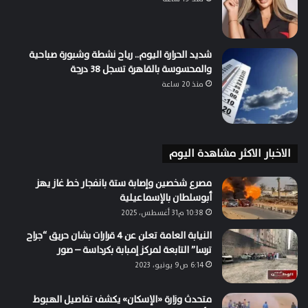
شديد الحرارة اليوم.. رياح نشطة وشبورة صباحية
والمحسوسة بالقاهرة تسجل 38 درجة
منذ 20 ساعة
الاخبار الاكثر مشاهدة اليوم
مصرع شخصين وإصابة ستة بانفجار خط غاز يهز
أبوسلطان بالإسماعيلية
10:38 م31 أغسطس، 2025
النيابة العامة تعلن عن 4 قرارات بشان حريق “جراح
ترسا” التابعة لمركز إمبابة بكرداسة – صور
6:14 ص9 يونيو، 2023
متحدث وزارة «الإسكان» يكشف تفاصيل الهبوط