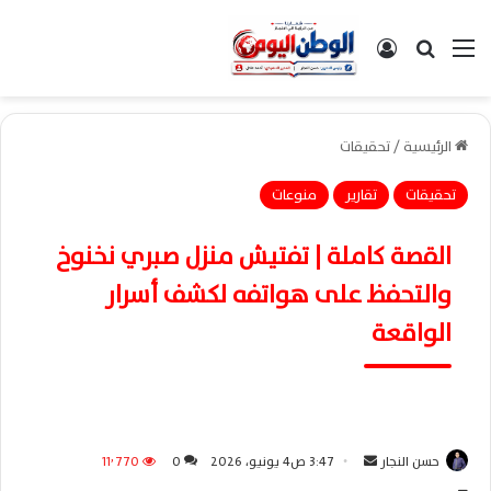
القائمة
بحث عن
تسجيل الدخول
الرئيسية
/
تحقيقات
تحقيقات
تقارير
منوعات
القصة كاملة | تفتيش منزل صبري نخنوخ
والتحفظ على هواتفه لكشف أسرار
الواقعة
حسن النجار
أ
3:47 ص4 يونيو، 2026
0
11٬770
ر