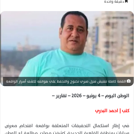
دقيقة واحدة
س
ل
ب
ر
ي
د
ا
إ
ل
ك
ت
القصة كاملة تفتيش منزل صبري نخنوخ والتحفظ على هواتفه لكشف أسرار الواقعة
ر
و
الوطن اليوم – 4 يونيو – 2026 – تقارير –
ن
ي
كتب | احمد البدري
ا
في إطار استكمال التحقيقات المتعلقة بواقعة اقتحام معرض
سيارات بمنطقة القاهرة الجديدة، كشفت مصادر مطلعة لـ« الوطن