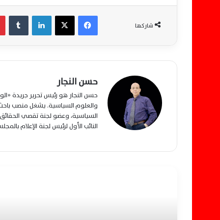
فيسبوك
‫X
لينكدإن
‏Tumblr
شاركها
حسن النجار
حسن النجار هو رئيس تحرير جريدة «ا
والعلوم السياسية. يشغل منصب باحث م
السياسية، وعضو لجنة تقصي الحقائق ب
النائب الأول لرئيس لجنة الإعلام بالمج
أقرأ التالي