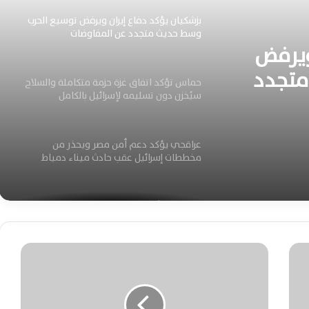
حماس تؤكد اتفاق غزة حزمة متكاملة والسلاح
سيُخزن دون تسليمه لإسرائيل بالكامل
ويرفض
عراقجي يؤكد دعم أمن مصر ويحذر من
متجدد
مة
مخططات إسرائيل عقب حادث ميناء دمياط
ون
السعودية تُحبط هجومًا بمسيّرات إيرانية
استهدفت منشآت المنطقة الشرقية النفطية
الجيش السوداني يحقق تقدماً جديداً بشمال
كردفان ويضيق الخناق على الدعم السريع
اليوم
ا
ل
د
السعودية تستهدف مواقع حوثية بالحديدة
ع
وتحذر من تصعيد جديد لحماية الملاحة البحرية
م