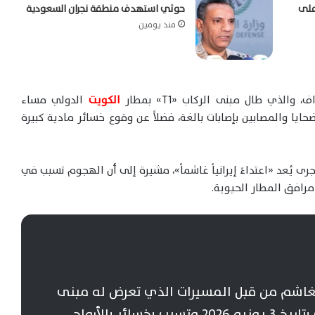
على
حوثي استهدف منطقة نجران السعودية
منذ يومين
لذي طال مبنى الركاب «T1» بمطار
الكويت
الدولي مساء
ط عدد من الضحايا والمصابين بإصابات بالغة، فضلاً عن وقوع خسائر مادية كبيرة
جرى يُعد «اعتداءً إيرانياً غاشماً»، مشيرة إلى أن الهجوم تسبب في
رافق المطار الحيوية.
 الغاشم من قبل المسيرات الذي تعرض له مبنى
الركاب T1 في مطار الكويت الدولي بتاريخ 3 يونيو 2026 وتسبب بخسائر بالأرواح