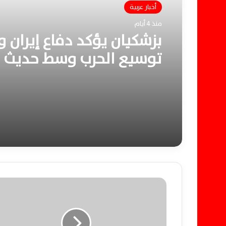
أخبار عربية
أخبار عربية
منذ 4 أيام
منذ أسبوع واحد
بزشكيان يؤكد دفاع إيران 
توسيع الحرب وسط حديث 
حماس تؤكد اتفاق غزة حز
عن المفاوضات
متكاملة والسلاح سيُخزن د
تسليمه لإسرائيل بالكامل
م
د
ب
و
ل