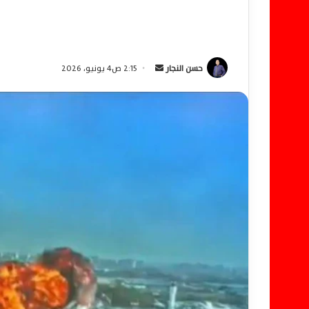
حسن النجار
أ
2:15 ص4 يونيو، 2026
ر
س
ل
ب
ر
ي
د
ا
إ
ل
ك
ت
ر
و