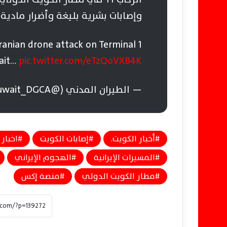
وإصابات بشرية بليغة وأضرار مادي
ranian drone attack on Terminal 1
wait…
pic.twitter.com/eTzQoVXB4K
— الطيران المدني (@Kuwait_DGCA)
أخبار الكويت.
إصابات الكويت
اخبار 
المسيرات الإيرانية
الهجوم الإيراني
مطار الكويت الدولي
منصة إكس