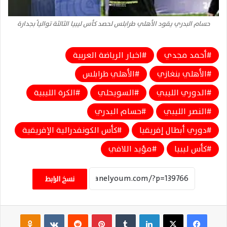
حسام البدري يقود الأهلي طرابلس لحصد كأس ليبيا الثالثة توالياً بجدارة
أحمد مجدي
اخبار الرياضة العربية
الأهلي بنغازي
الأهلي طرابلس
الدوري الليبي
السويحلي
الكرة الليبية
النصر الليبي
حسام البدري
دوري أبطال إفريقيا
كأس الكونفدرالية الإفريقية
كأس ليبيا
مؤيد اللافي
نسخ الرابط
فيسبوك
‫X
لينكدإن
‏Tumblr
بينتيريست
‏Reddit
‏VKontakte
Odnoklassniki