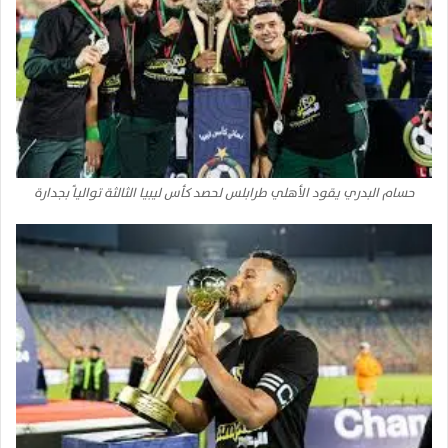
حسام البدري يقود الأهلي طرابلس لحصد كأس ليبيا الثالثة توالياً بجدارة