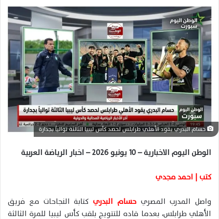
ل
ب
ر
ي
د
ا
إ
ل
ك
ت
ر
حسام البدري يقود الأهلي طرابلس لحصد كأس ليبيا الثالثة توالياً بجدارة
و
ن
الوطن اليوم الاخبارية – 10 يونيو 2026 – اخبار الرياضة العربية
ي
ا
كتب | احمد مجدي
واصل المدرب المصري
حسام البدري
كتابة النجاحات مع فريق
الأهلي طرابلس، بعدما قاده للتتويج بلقب كأس ليبيا للمرة الثالثة