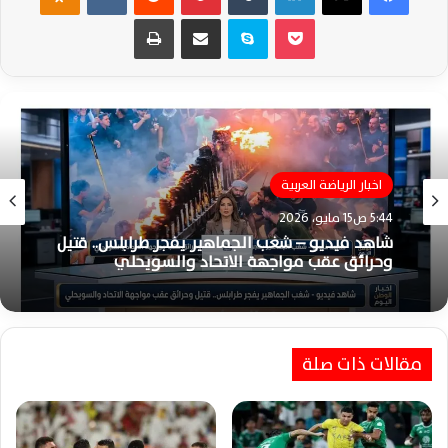
‫Pocket
سكايب
مشاركة عبر البريد
طباعة
اخبار الرياضة العربية
اخبار الرياضة العربية
7:27 م30 يناير، 2026
5:44 ص15 مايو، 2026
موعد مباراة النصر والخلود اليوم في
دوري روشن.. كريستيانو يقود الهجوم
شاهد فيديو – شغب الجماهير يفجر طرابلس.. قتيل
وحرائق عقب مواجهة الاتحاد والسويحلي
مقالات ذات صلة