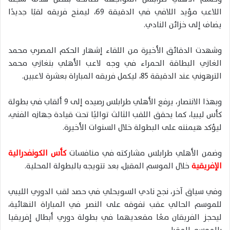
اللاعب مؤيد اللافي في الدقيقة 69، ليمنح فريقه لقبًا جديدًا
يضاف إلى خزائن النادي.
وشهدت الدقائق الأخيرة من اللقاء إشهار الحكم المصري محمد
الغازي البطاقة الحمراء في وجه لاعب الأهلي بنغازي محمد
الترهوني عند الدقيقة 85، ليكمل فريقه المباراة بعشرة لاعبين.
وبهذا الانتصار، يرفع الأهلي طرابلس رصيده إلى 9 ألقاب في بطولة
كأس ليبيا، كما يحقق اللقب الثالث تواليًا تحت قيادة جهازه الفني،
ليؤكد هيمنته على البطولة خلال السنوات الأخيرة.
وضمن الأهلي طرابلس مشاركته في منافسات
كأس الكونفدرالية
الإفريقية
خلال الموسم المقبل، بعد تتويجه بالبطولة المحلية.
وفي سياق آخر، نجح نادي السويحلي في حصد لقب الدوري الليبي
للموسم الحالي عقب تفوقه على النصر في المباراة النهائية،
ليحجز الفريقان معًا مقعديهما في بطولة دوري أبطال إفريقيا