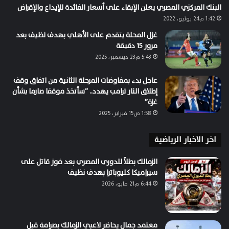
البنك المركزي المصري يعلن الإبقاء على أسعار الفائدة للإيداع والإقراض
1:42 م24 يونيو، 2022
غزل المحلة يتقدم على الأهلي بهدف نظيف بعد
مرور 15 دقيقة
5:43 م23 ديسمبر، 2025
عاجل بدء بمفاوضات المرحلة الثانية من اتفاق وقف
إطلاق النار ترامب يهدد.. “سأتخذ موقفا صارما بشأن
غزة”
1:58 ص15 فبراير، 2025
اخر الاخبار الرياضية
الزمالك بطلاً للدوري المصري بعد فوز قاتل على
سيراميكا كليوباترا بهدف نظيف
6:44 م21 مايو، 2026
معتمد جمال يحاضر لاعبي الزمالك بصرامة قبل