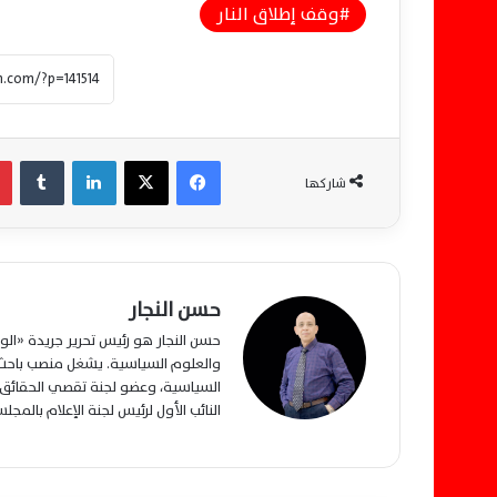
وقف إطلاق النار
فيسبوك
‫X
لينكدإن
‏Tumblr
شاركها
حسن النجار
حسن النجار هو رئيس تحرير جريدة «ا
والعلوم السياسية. يشغل منصب باحث م
السياسية، وعضو لجنة تقصي الحقائق ب
النائب الأول لرئيس لجنة الإعلام بالمج