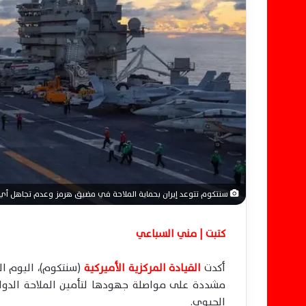
إ
ل
ك
ت
ر
و
ن
ي
ا
سنتكوم تتوعد إيران بحماية الملاحة في مضيق هرمز وعدم تجاهل أ
كتبت | مني السباعي
أكدت
القيادة المركزية الأميركية
(سنتكوم)، اليوم ال
مشددة على مواصلة جهودها لتأمين الملاحة الدول
الحيوي.