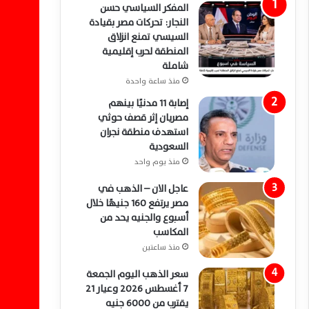
المفكر السياسي حسن
النجار: تحركات مصر بقيادة
السيسي تمنع انزلاق
المنطقة لحرب إقليمية
شاملة
منذ ساعة واحدة
إصابة 11 مدنيًا بينهم
مصريان إثر قصف حوثي
استهدف منطقة نجران
السعودية
منذ يوم واحد
عاجل الان – الذهب في
مصر يرتفع 160 جنيهًا خلال
أسبوع والجنيه يحد من
المكاسب
منذ ساعتين
سعر الذهب اليوم الجمعة
7 أغسطس 2026 وعيار 21
يقترب من 6000 جنيه