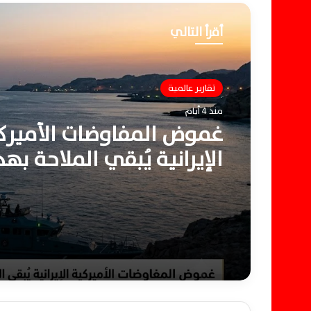
أقرأ التالي
تقارير عالمية
منذ 4 أيام
غموض المفاوضات الأميرك
الإيرانية يُبقي الملاحة به
في هرمز وباب المندب الي