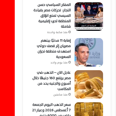
المفكر السياسي حسن
النجار: تحركات مصر بقيادة
السيسي تمنع انزلاق
المنطقة لحرب إقليمية
شاملة
منذ ساعة واحدة
إصابة 11 مدنيًا بينهم
مصريان إثر قصف حوثي
استهدف منطقة نجران
السعودية
منذ يوم واحد
عاجل الان – الذهب في
مصر يرتفع 160 جنيهًا خلال
أسبوع والجنيه يحد من
المكاسب
منذ ساعتين
سعر الذهب اليوم الجمعة
7 أغسطس 2026 وعيار 21
يقترب من 6000 جنيه