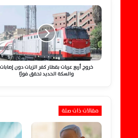
خ
ر
و
ج
أ
ر
ب
ع
ع
ر
خروج أربع عربات بقطار كفر الزيات دون إصابات
ب
والسكة الحديد تحقق فورًا
ا
ت
ب
ق
ط
مقالات ذات صلة
ا
ر
ك
ف
ر