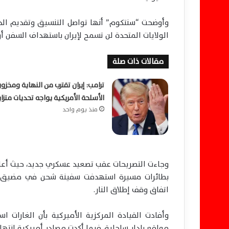
وأوضحت “سنتكوم” أنها تواصل التنسيق وتقديم الد
الولايات المتحدة لن تسمح لإيران باستهداف السفن أو
مقالات ذات صلة
ترامب: إيران تقترب من النهاية ومخزو
الأسلحة الأمريكية يواجه تحديات متزا
منذ يوم واحد
وجاءت التصريحات عقب تصعيد عسكري جديد، حيث أعلن 
بطائرات مسيرة استهدفت سفينة شحن في مضيق هر
اتفاق وقف إطلاق النار.
وأفادت القيادة المركزية الأميركية بأن الغارات 
مواقع رادار ساحلية، فيما أكدت مصادر أميركية انتها