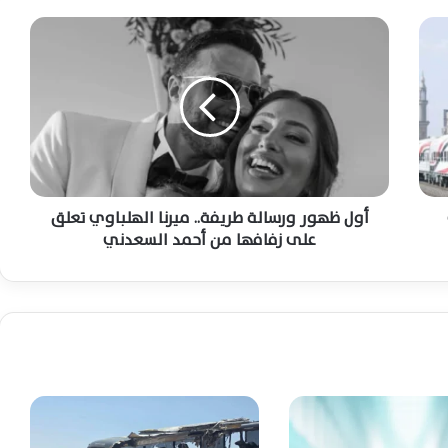
أ
و
ترامب يُلغي الهجوم على إيران مشروطًا
ل
باتفاق عاجل يضمن استقرار المنطقة بالكامل
ظ
ه
و
إعلام عبري: واشنطن تعزز دعمها لإسرائيل
ر
بإرسال عشر طائرات إضافية للتزود بالوقود
و
ر
س
أول ظهور ورسالة طريفة.. ميرنا الهلباوي تعلق
أميركا وإسرائيل تدرسان استهداف منشآت
ا
على زفافها من أحمد السعدني
الطاقة الإيرانية وسط تصاعد مخاطر المواجهة
ل
الإقليمية المحتملة
ة
ط
ر
فوكس نيوز” ترامب يهدد بتدمير الجسور
ي
الإيرانية خلال ساعة ويطالب طهران بإبرام اتفاق
ف
سريع
ة
.
نتنياهو يلتقي ترامب بالبيت الأبيض لبحث إيران
.
ولبنان ومستقبل التصعيد الإقليمي المرتقب
م