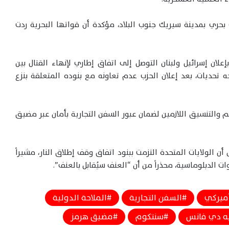
حري بمدينة سيريك جنوب البلاد، مؤكدة أن قواتها البحرية ردت
ان إسرائيل ولبنان التوصل إلى اتفاق إطاري لإنهاء القتال بين
واجه تحديات، بعد إعلان الحزب عدم تعاونه مع بنوده المتعلقة بنزع
والتنسيق اللازمين لضمان عبور السفن التجارية بأمان عبر مضيق
 الولايات المتحدة التزمت ببنود اتفاق وقف إطلاق النار، مشيراً
ات الدبلوماسية، محذراً من أن “العنف سيُقابل بالعنف”.
ميركي
السفن التجارية
الملاحة الدولية
ه دي فانس
سنتكوم
مضيق هرمز