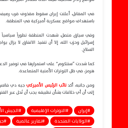
في المقابل، أعلنت إيران سقوط مقذوف قرب رصيف ب
باستهداف مواقع عسكرية أميركية في المنطقة.
وفي سياق متصل، شهدت المنطقة تطوراً سياسياً بإعل
إسرائيل وحزب الله، إلا أن تنفيذ الاتفاق لا يزال ي
السلاح.
كما شددت “سنتكوم” على استمرارها في توفير الدعم 
هرمز، في ظل التوترات الأمنية المتصاعدة.
ومن جانبه، أكد
نائب الرئيس الأميركي
جيه دي فانس أن
إلى أن أي خلافات بشأن تطبيقه يجب أن تُحل عبر القنو
إيران
التوترات الإقليمية
الجيش الأ
الولايات المتحدة
تقارير عالمية
جي