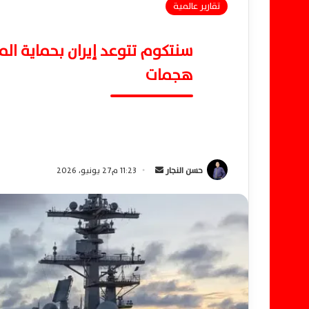
تقارير عالمية
سنتكوم تتوعد إيران بحماية ا
هجمات
حسن النجار
أ
11:23 م27 يونيو، 2026
ر
س
ل
ب
ر
ي
د
ا