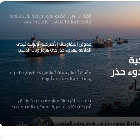
انفجاران يهزان مضيق هرمز وناقلة تؤكد سلامة
طاقمها قبالة السواحل العُمانية اليوم
غموض المفاوضات الأميركية الإيرانية يُبقي
الملاحة بهدوء حذر في هرمز وباب المندب
ية
اليوم
دوء حذر
مأساة أطفال سبتة تتفاقم بعد الغرق والضياع
وم
وسط حلم الهجرة إلى أوروبا
ترامب يطلق جولة مفاوضات جديدة وإعلان
أميركي يؤكد الجاهزية العسكرية القصوى ضد
إيران
بالفيديو.. مقاتلة شبحية أميركية تنطلق من
حاملة طائرات لتشديد الحصار البحري على إيران