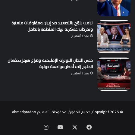
ترامب يلوّح بالتصعيد ضد إيران ومفاوضات متعثرة
وتحركات عسكرية تربك المنطقة بالكامل
منذ 3 أسابيع
حسن النجار: التوترات الإقليمية وصراع هرمز يدفعان
الخليج إلى أخطر مواجهة دولية
منذ 3 أسابيع
© Copyright 2026, جميع الحقوق محفوظة | تصميم
ahmedpradoo
‫X
فيسبوك
‫YouTube
انستقرام