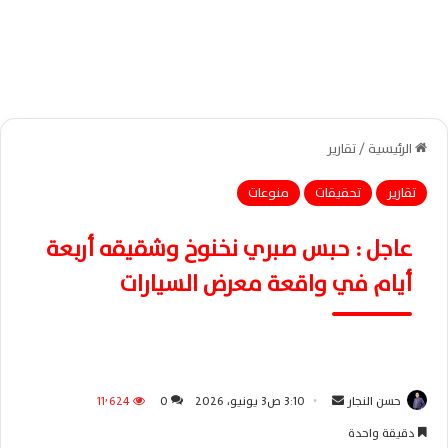
الرئيسية
/
تقارير
تقارير
تحقيقات
منوعات
عاجل : حبس صبري نخنوخ وشقيقه أربعة
أيام في واقعة معرض السيارات
حسن النجار
أ
3:10 ص3 يونيو، 2026
0
11٬624
ر
دقيقة واحدة