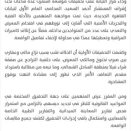
وجاء قرار النيابة عقب تحقيقات موسعة استمرت عدة ساعات تحت
إشراف المستشار أحمد السعيد، المحامي العام الأول لنيابات
القاهرة الجديدة، حيث تمت مواجهة المتهمين بالأدلة الفنية
والتحريات الأمنية التي أشارت إلى تورطهم في اقتحام المعرض
والتعدي على عدد من المتواجدين بداخله، فضلًا عن إتلاف كاميرات
المراقبة وتعطيلها عمدًا في محاولة لإخفاء تفاصيل الواقعة.
وكشفت التحقيقات الأولية أن الخلاف نشب بسبب نزاع مالي وعقاري
بين صبري نخنوخ ومالكي المعرض، على خلفية التراجع عن صفقة
شراء فيلا بمنطقة الساحل الشمالي، وما تبعه من مطالبة باسترداد
مقدم التعاقد، الأمر الذي تطور إلى مشادة انتهت بوقوع
المشاجرة.
ومن المقرر عرض المتهمين على جهة التحقيق المختصة في
المواعيد القانونية للنظر في تجديد حبسهم، بالتزامن مع استمرار
فحص تقارير المعاينة الميدانية والتقارير الطبية الخاصة
بالمصابين، واستكمال باقي إجراءات التحقيق لكشف جميع ملابسات
الواقعة.