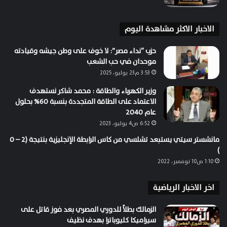
الاخبار الاكثر مشاهدة اليوم
حزب “نداء مصر”: لا خوف على وطن جيشه وقيادته
موحدان في حب الشعب
3:53 م23 يوليو، 2025
وزير الكهرباء والطاقة : محمد شاكر نستهدف
الاعتماد على الطاقة المتجددة بنسبة 60% بحلول
عام 2040
6:52 ص4 يوليو، 2023
مانشستر سيتي يستبعد تشلسي من كاس الرابطة الإنجليزية بنتيجة (2 – 0
)
1:10 ص10 نوفمبر، 2022
اخر الاخبار الرياضية
الزمالك بطلاً للدوري المصري بعد فوز قاتل على
سيراميكا كليوباترا بهدف نظيف