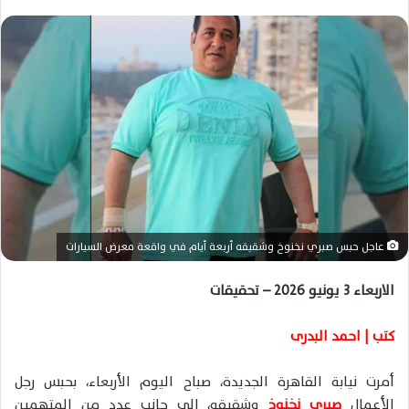
س
ل
ب
ر
ي
د
ا
إ
ل
ك
ت
ر
عاجل حبس صبري نخنوخ وشقيقه أربعة أيام في واقعة معرض السيارات
و
ن
الاربعاء 3 يونيو 2026 – تحقيقات
ي
ا
كتب | احمد البدرى
أمرت نيابة القاهرة الجديدة، صباح اليوم الأربعاء، بحبس رجل
الأعمال
صبري نخنوخ
وشقيقه، إلى جانب عدد من المتهمين