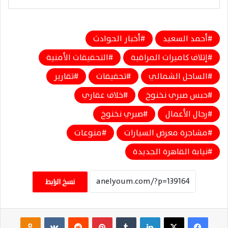
أحمد السعيد
أخبار الحوادث
إتلاف كاميرات المراقبة
التحقيقات الأمنية
الساحل الشمالي
تحقيقات
تقارير
حبس صبري نخنوخ
خلاف عقاري
رجال الأعمال
صبري نخنوخ
مشاجرة معرض السيارات
منوعات
نيابة القاهرة الجديدة
نسخ الرابط
فيسبوك
‫X
لينكدإن
‏Tumblr
بينتيريست
‏Reddit
‏VKontakte
Odnoklassniki