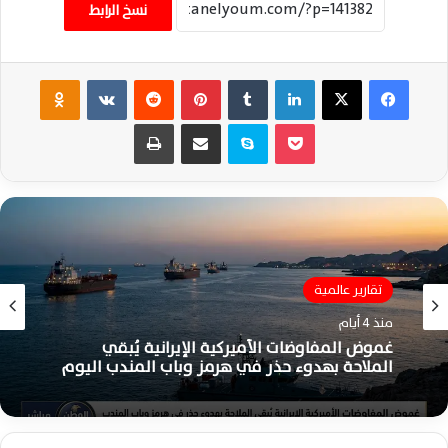
نسخ الرابط
فيسبوك
‫X
لينكدإن
‏Tumblr
بينتيريست
‏Reddit
‏VKontakte
Odnoklassniki
‫Pocket
سكايب
مشاركة عبر البريد
طباعة
تقارير عالمية
تقارير عالمية
منذ 4 أيام
منذ 4 أيام
غموض المفاوضات الأميركية الإيرانية يُبقي
الملاحة بهدوء حذر في هرمز وباب المندب اليوم