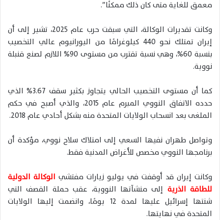
معمق للغاية متى كان ذلك ممكنًا”.
وكانت تقديرات الوكالة، التي سبقت حرب عام 2025، تشير إلى أن
إيران تمتلك نحو 440 كيلوغرامًا من اليورانيوم عالي التخصيب
بنسبة 60%، وهي نسبة تقترب من مستوى 90% اللازم لصنع قنبلة
نووية.
كما أن مستوى التخصيب الحالي يتجاوز بكثير سقف 3.67% الذي
حدده الاتفاق النووي المبرم عام 2015، والذي أصبح في حكم
الملغى بعد انسحاب الولايات المتحدة منه بشكل أحادي عام 2018.
وتواصل طهران نفيها السعي إلى امتلاك سلاح نووي، مؤكدة أن
برنامجها النووي مخصص للأغراض المدنية فقط.
وكانت إيران قد أوقفت في يوليو زيارات مفتشي
الوكالة الدولية
للطاقة الذرية
إلى منشآتها النووية، عقب حملة القصف التي
شنتها إسرائيل عليها لمدة 12 يومًا، وانضمت إليها الولايات
المتحدة في نهايتها.