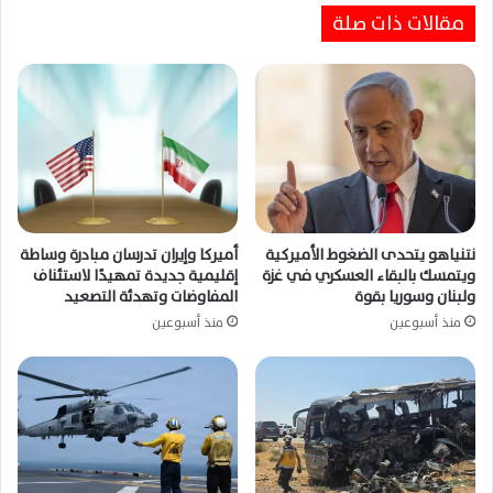
مقالات ذات صلة
مأساة أطفال سبتة تتفاقم بعد الغرق والضياع
وسط حلم الهجرة إلى أوروبا
نتنياهو يتحدى الضغوط الأميركية
أميركا وإيران تدرسان مبادرة وساطة
ويتمسك بالبقاء العسكري في غزة
إقليمية جديدة تمهيدًا لاستئناف
ولبنان وسوريا بقوة
المفاوضات وتهدئة التصعيد
منذ أسبوعين
منذ أسبوعين