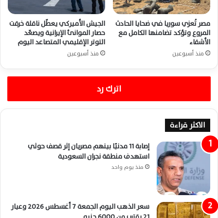
مصر تُعزي سوريا في ضحايا الحادث
الجيش الأميركي يعطّل ناقلة خرقت
المروع وتؤكد تضامنها الكامل مع
حصار الموانئ الإيرانية ويصعّد
الأشقاء
التوتر الإقليمي المتصاعد اليوم
منذ أسبوعين
منذ أسبوعين
اترك رد
الاكثر قراءة
إصابة 11 مدنيًا بينهم مصريان إثر قصف حوثي
استهدف منطقة نجران السعودية
منذ يوم واحد
سعر الذهب اليوم الجمعة 7 أغسطس 2026 وعيار
21 يقترب من 6000 جنيه