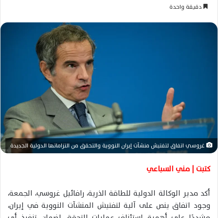
ر
دقيقة واحدة
س
ل
ب
ر
ي
د
ا
إ
ل
ك
ت
ر
غروسي اتفاق لتفتيش منشآت إيران النووية والتحقق من التزاماتها الدولية الجديدة
و
ن
كتبت | مني السباعي
ي
ا
أكد مدير الوكالة الدولية للطاقة الذرية، رافائيل غروسي، الجمعة،
وجود اتفاق ينص على آلية لتفتيش المنشآت النووية في إيران،
مشددًا على أهمية استئناف عمليات التحقق لضمان تنفيذ أي