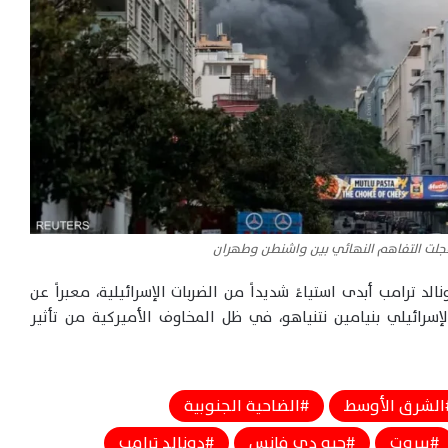
عجلت التفاهم النهائي بين واشنطن وطهران
 ترامب أبدى استياءً شديداً من الضربات الإسرائيلية، معبراً عن
إسرائيلي بنيامين نتنياهو، في ظل المخاوف الأميركية من تأثير
الشرق الأوسط
الضاحية الجنوبية
بيروت
جيه دي فانس
دونالد ترامب