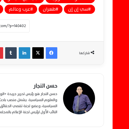
سي إن إن
طهران
عرب وعالم
فيسبوك
‫X
لينكدإن
‏Tumblr
شاركها
حسن النجار
حسن النجار هو رئيس تحرير جريدة «ا
والعلوم السياسية. يشغل منصب باحث م
السياسية، وعضو لجنة تقصي الحقائق ب
النائب الأول لرئيس لجنة الإعلام بالمج