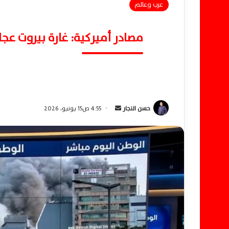
عرب وعالم
مصادر أميركية: غارة بيروت عج
حسن النجار
أ
4:55 ص15 يونيو، 2026
ر
س
ل
ب
ر
ي
د
ا
إ