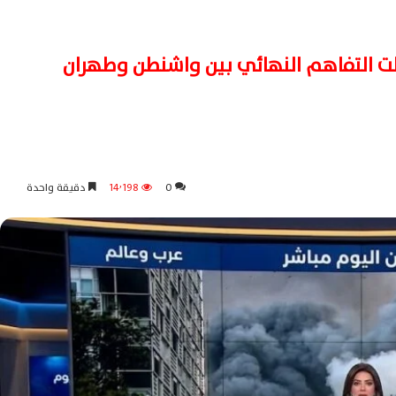
لت التفاهم النهائي بين واشنطن وطهران
0
14٬198
دقيقة واحدة