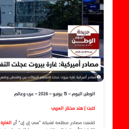
ل
ك
ت
ر
و
ن
ي
ا
مصادر أميركية غارة بيروت عجلت التفاهم النهائي بين واشنطن وطهرا
الوطن اليوم – 15 يونيو – 2026 – عرب وعالم
كتبت | هند مختار العربي
كشفت مصادر مطلعة لشبكة “سي إن إن” أن
الغارة 