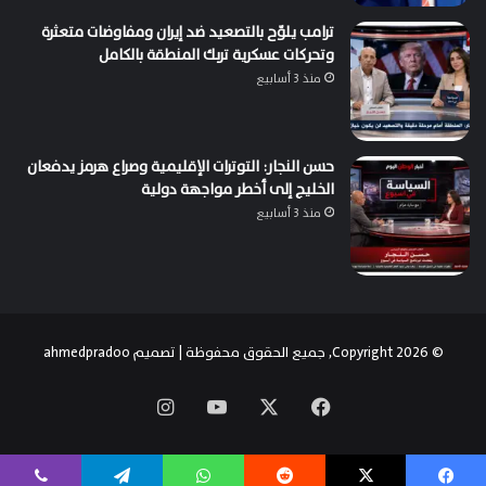
ترامب يلوّح بالتصعيد ضد إيران ومفاوضات متعثرة
وتحركات عسكرية تربك المنطقة بالكامل
منذ 3 أسابيع
حسن النجار: التوترات الإقليمية وصراع هرمز يدفعان
الخليج إلى أخطر مواجهة دولية
منذ 3 أسابيع
© Copyright 2026, جميع الحقوق محفوظة | تصميم
ahmedpradoo
‫X
فيسبوك
‫YouTube
انستقرام