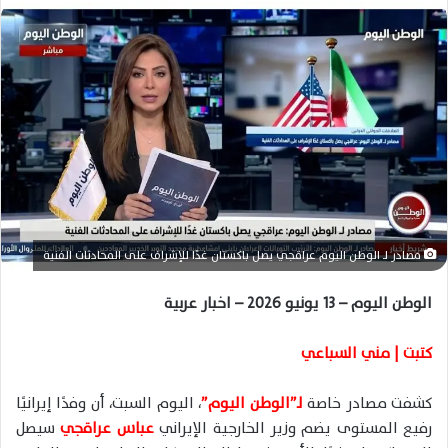
ل
ب
ر
ي
د
ا
إ
ل
ك
ت
ر
مصادر لـ الوطن اليوم عراقجي يصل باكستان غدًا للإشراف على المحادثات الفنية
و
ن
الوطن اليوم – 13 يونيو 2026 – اخبار عربية
ي
ا
كتبت | مني السباعي
كشفت مصادر خاصة
لـ”الوطن اليوم”
، اليوم السبت، أن وفدًا إيرانيًا
رفيع المستوى يضم وزير الخارجية الإيراني
عباس عراقجي
سيصل