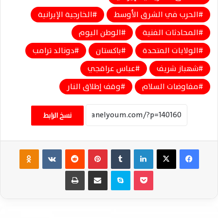
الحرب في الشرق الأوسط
الخارجية الإيرانية
المحادثات الفنية
الوطن اليوم
الولايات المتحدة
باكستان
دونالد ترامب
شهباز شريف
عباس عراقجي
مفاوضات السلام
وقف إطلاق النار
نسخ الرابط
فيسبوك
‫X
لينكدإن
‏Tumblr
بينتيريست
‏Reddit
‏VKontakte
Odnoklassniki
‫Pocket
سكايب
مشاركة عبر البريد
طباعة