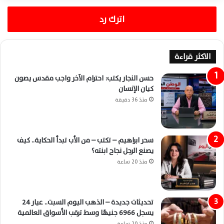
اترك رد
الاكثر قراءة
حسن النجار يكتب: احترام الآخر واجب مقدس يصون
كيان الإنسان
منذ 36 دقيقة
سحر ابراهيم – تكتب – من الأب تبدأ الحكاية.. كيف
يصنع الرجل نجاح ابنته؟
منذ 20 ساعة
تحديثات جديدة – الذهب اليوم السبت.. عيار 24
يسجل 6966 جنيهًا وسط ترقب الأسواق العالمية
منذ 20 ساعة