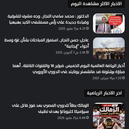
الاخبار الاكثر مشاهدة اليوم
الدكتور : محمد سامي النجار.. وجه مشرف للشرقية
وقيادة جديدة على رأس مستشفى الكبد بهيهيا
6:25 م11 مايو، 2025
عاجل: حسن النجار.. استمرار المباحثات بشأن غزة وسط
أجواء “إيجابية”
2:03 ص7 أكتوبر، 2025
أخبار الرياضة العالمية اليوم الخميس فبراير 16 والقنوات الناقلة.. أهما
مباراة برشلونة ضد مانشستر يونايتد فى الدوري الأوروبي
1:20 م16 فبراير، 2023
اخر الاخبار الرياضية
الزمالك بطلاً للدوري المصري بعد فوز قاتل على
سيراميكا كليوباترا بهدف نظيف
6:44 م21 مايو، 2026