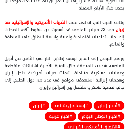
بعد بصورة نهائية، مشيرًا إلى أن الأمر لن يتم غدًا الأحد، مرجحًا أن
يحدث خلال الأيام المقبلة.
وكانت الحرب التي اندلعت عقب
الضربات الأمريكية والإسرائيلية ضد
إيران
في 28 فبراير الماضي قد أسفرت عن سقوط آلاف الضحايا،
إلى جانب تداعيات اقتصادية وأمنية واسعة النطاق على المنطقة
والعالم.
ورغم التوصل إلى اتفاق لوقف إطلاق النار في الثامن من أبريل
الماضي، شهدت المنطقة خلال الفترة الأخيرة اشتباكات متقطعة
وعمليات عسكرية متبادلة، شملت ضربات أمريكية داخل إيران
وهجمات إيرانية استهدفت مواقع في عدد من دول الخليج، إلى
جانب تصعيد عسكري منفصل بين إسرائيل وإيران.
أخبار إيران
إسماعيل بقائي
إيران
اخبار الوطن اليوم
اخبار عربية
الاتفاق الأمريكي الإيراني