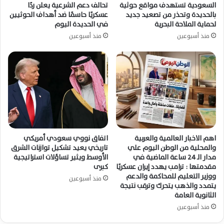
السعودية تستهدف مواقع حوثية
تحالف دعم الشرعية يعلن ردًا
بالحديدة وتحذر من تصعيد جديد
عسكريًا حاسمًا ضد أهداف الحوثيين
لحماية الملاحة البحرية
في الحديدة اليوم
منذ أسبوعين
منذ أسبوعين
اهم الاخبار العالمية والعربية
اتفاق نووي سعودي أمريكي
والمحلية من الوطن اليوم علي
تاريخي يعيد تشكيل توازنات الشرق
مدار الـ 24 ساعة الماضية في
الأوسط ويثير تساؤلات استراتيجية
مقدمتها : ترامب يهدد إيران عسكريًا
كبرى
ووزير التعليم للمحاكمة والدعم
منذ أسبوعين
يتمدد والذهب يتحرك وترقب نتيجة
الثانوية العامة
منذ أسبوعين