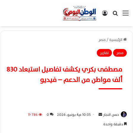
القائمة
بحث عن
تسجيل الدخول
الرئيسية
/
مصر
مصر
تقارير
مصطفى بكري يكشف تفاصيل استبعاد 830
ألف مواطن من الدعم – فيديو
حسن النجار
أ
10:05 م4 يونيو، 2026
0
11٬786
ر
دقيقة واحدة
س