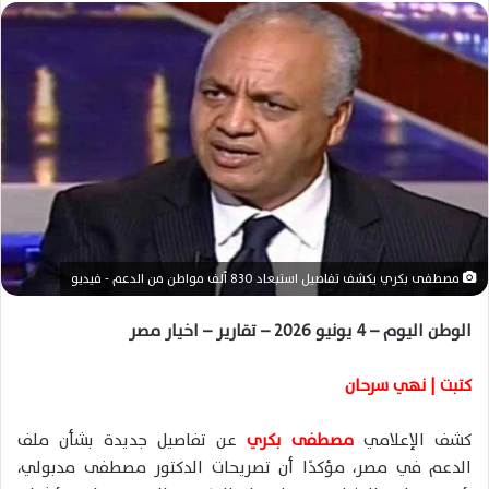
ل
ب
ر
ي
د
ا
إ
ل
ك
ت
ر
مصطفى بكري يكشف تفاصيل استبعاد 830 ألف مواطن من الدعم - فيديو
و
ن
الوطن اليوم – 4 يونيو 2026 – تقارير – اخيار مصر
ي
ا
كتبت | نهي سرحان
كشف الإعلامي
مصطفى بكري
عن تفاصيل جديدة بشأن ملف
الدعم في مصر، مؤكدًا أن تصريحات الدكتور مصطفى مدبولي،