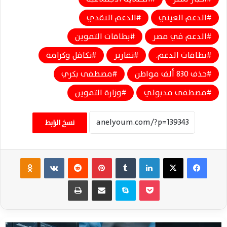
الدعم العيني
الدعم النقدي
الدعم في مصر
بطاقات التموين
بطاقات الدعم.
تقارير
تكافل وكرامة
حذف 830 ألف مواطن
مصطفى بكري
مصطفى مدبولي
وزارة التموين
نسخ الرابط
فيسبوك
‫X
لينكدإن
‏Tumblr
بينتيريست
‏Reddit
‏VKontakte
Odnoklassniki
‫Pocket
سكايب
مشاركة عبر البريد
طباعة