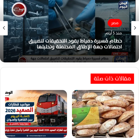
مصر
تقارير
منذ 5 أيام
منذ 5 أيام
حطام مُسيرة دمياط يقود التحقيقات لتضييق
احتمالات جهة الإطلاق المحتملة وتحليلها
ابنة صان الحجر :أرملةٌ شرقاويةٌ تهزمُ اليُتمَ بالكفاحِ
وتُربِّي خمسةَ أبناءٍ حتى الزَّواجِ والاستقرار
مقالات ذات صلة