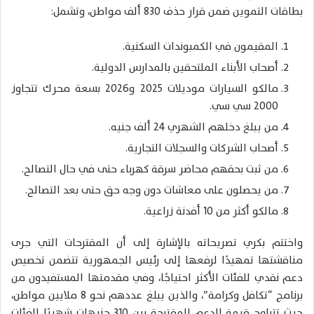
بطاقات التموين ضمن قرار حذف 830 ألف مواطن، وتشمل:
المقيمون في الكمبوندات السكنية.
أصحاب الأبناء الملتحقين بالمدارس الدولية.
مالكو السيارات موديلات 2025 و2026 بسعة محرك تتجاوز
2000 سي سي.
من يبلغ دخلهم الشهري 24 ألف جنيه.
أصحاب الشركات والسجلات التجارية.
من ثبت بحقهم محاضر سرقة كهرباء حتى في حال التصالح.
من يحصلون على معاشات دون وجه حق حتى بعد التصالح.
مالكو أكثر من 10 أفدنة زراعية.
واختتم بكري تصريحاته بالإشارة إلى أن المقترحات التي جرى
مناقشتها تمهيدًا لرفعها إلى رئيس الجمهورية تتضمن تخصيص
دعم نقدي للفئات الأكثر احتياجًا، وفي مقدمتها المستفيدون من
برنامج “تكافل وكرامة”، والذين يبلغ عددهم نحو 8 ملايين مواطن،
حيث تتراوح قيمة الدعم المقترحة بين 310 جنيهات شهريًا للفئات