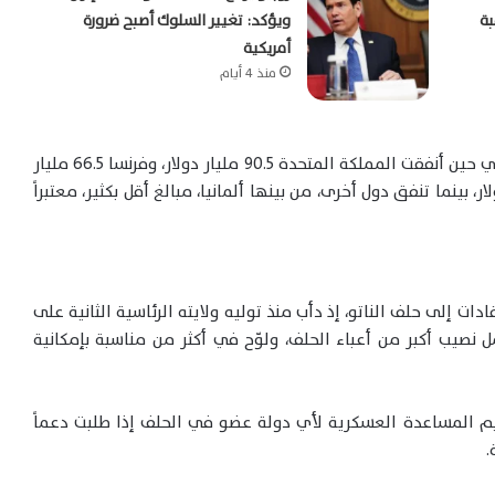
بة
ويؤكد: تغيير السلوك أصبح ضرورة
أمريكية
منذ 4 أيام
وأضاف أن الولايات المتحدة أنفقت 999 مليار دولار، في حين أنفقت المملكة المتحدة 90.5 مليار دولار، وفرنسا 66.5 مليار
 48.8 مليار دولار، وبولندا 44.3 مليار دولار، بينما تنفق دول أخرى، من بينها ألمانيا، مبالغ أقل بكثير، معتبراً
دات إلى حلف الناتو، إذ دأب منذ توليه ولايته الرئاسية الثانية على
ل نصيب أكبر من أعباء الحلف، ولوّح في أكثر من مناسبة بإمكانية
م المساعدة العسكرية لأي دولة عضو في الحلف إذا طلبت دعماً
.