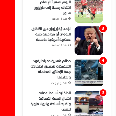
اليوم تمهيدًا لإتمام
انتقاله رسميًا إلى طرابزون
سبور
منذ 18 ساعة
ترامب يُخيّر إيران بين الاتفاق
النووي أو مواجهة ضربة
عسكرية أمريكية حاسمة
منذ 18 ساعة
حطام مُسيرة دمياط يقود
التحقيقات لتضييق احتمالات
جهة الإطلاق المحتملة
وتحليلها
منذ يوم واحد
الداخلية تُسقط عصابة
انتحال الصفة القضائية
وتضبط أسلحة وكروت مزورة
للنصب
منذ يوم واحد