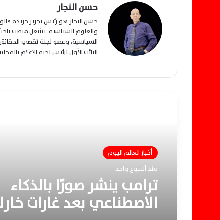
حسن النجار
حسن النجار هو رئيس تحرير جريدة «ا
والعلوم السياسية. يشغل منصب باحث م
السياسية، وعضو لجنة تقصي الحقائق ب
النائب الأول لرئيس لجنة الإعلام بالمج
أقرأ التالي
أخبار العالم اليوم
منذ أسبوع واحد
ترامب ينشر صورًا بالذكاء
الاصطناعي بعد غارات خار