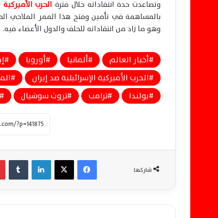
وتصاعدت حدة انتقاداته خلال فترة
الحرب الأميركية ا
بالمساهمة في تأمين وفتح هذا الممر الملاحي الحيوي
وهو ما زاد من انتقاداته للحلف والدول الأعضاء فيه.
أخبار العالم
ألمانيا
أوروبا
إي
الحرب الأميركية الإسرائيلية ضد إيران
الم
بولندا
ترامب
تروث سوشيال
فيسبوك
‫X
لينكدإن
‏Tumblr
شاركها