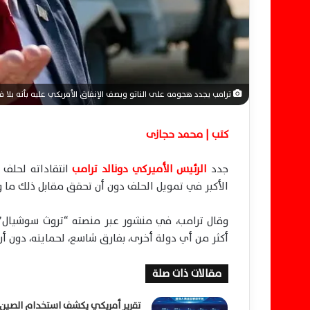
ن
ي
ا
ترامب يجدد هجومه على الناتو ويصف الإنفاق الأمريكي عليه بأنه بلا فائ
كتب | محمد حجازى
جدد
الرئيس الأميركي دونالد ترامب
انتقاداته لحلف ش
الأكبر في تمويل الحلف دون أن تحقق مقابل ذلك ما و
وقال ترامب، في منشور عبر منصته “تروث سوشيال”، ا
أكثر من أي دولة أخرى، بفارق شاسع، لحمايته، دون أ
مقالات ذات صلة
تقرير أمريكي يكشف استخدام الصين