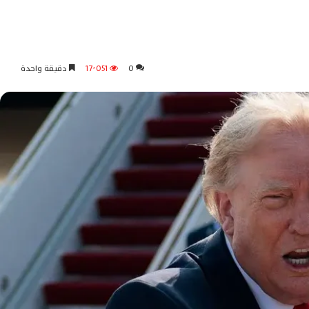
0
17٬051
دقيقة واحدة