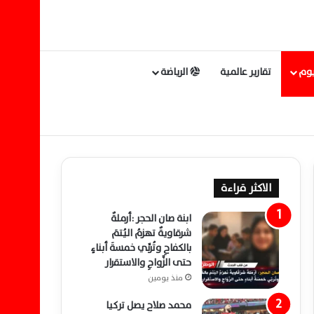
يوم
تقارير عالمية
الرياضة
الاكثر قراءة
ابنة صان الحجر :أرملةٌ
شرقاويةٌ تهزمُ اليُتمَ
بالكفاحِ وتُربِّي خمسةَ أبناءٍ
حتى الزَّواجِ والاستقرار
منذ يومين
محمد صلاح يصل تركيا