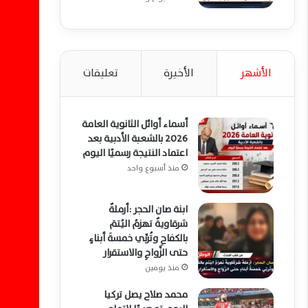
الأشهر
الأخيرة
تعليقات
أسماء أوائل الثانوية العامة
2026 بالشعبة الأدبية بعد
اعتماد النتيجة رسميًا اليوم
منذ أسبوع واحد
ابنة صان الحجر :أرملةٌ
شرقاويةٌ تهزمُ اليُتمَ
بالكفاحِ وتُربِّي خمسةَ أبناءٍ
حتى الزَّواجِ والاستقرار
منذ يومين
محمد صلاح يصل تركيا