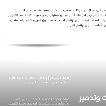
المسلحة
لوطن اليوم» الإخبارية، وكاتب صحفي ومفكر سياسي متخصص في الاقتصاد
إسرائيل تترقب اتساع المواجهة الأمريكية
شارك بمركز الدراسات السياسية والاستراتيجية، وعضو المكتب الفني للشؤون
الإيرانية وتستعد لسيناريوهات عسكرية محتملة
التحالف المدني لحقوق الإنسان لدى جامعة الدول العربية. كما يتولى منصب
جديدة
لس الأعلى لحقوق الإنسان الدولية.
مقتل جنديين أمريكيين يدفع واشنطن وطهران
نحو مواجهة عسكرية إقليمية مفتوحة
متصاعدة
حرائق إسبانيا وفرنسا والبرتغال تتسع وسط
سباق محموم للسيطرة وموجة حر قاتلة
ترامب ينشر صورًا بالذكاء الاصطناعي بعد غارات
خارك وتدمير ناقلات النفط الإيرانية
ك وتدمير
قتلى وجرحى في تصعيد جديد بين روسيا
وأوكرانيا داخل مقاطعة زابوريجيا وسط القصف