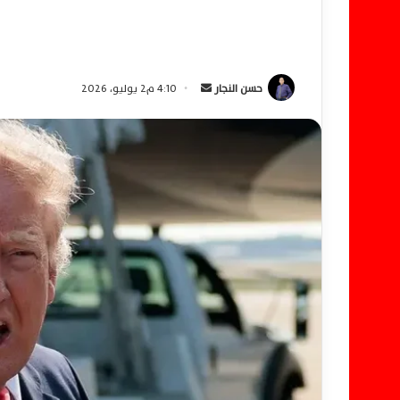
حسن النجار
أ
4:10 م2 يوليو، 2026
ر
س
ل
ب
ر
ي
د
ا
إ
ل
ك
ت
ر
و