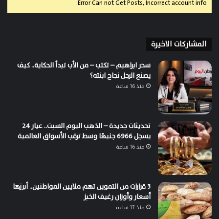
Error Can not Get Posts, Incorrect account info.
المشاركات الاخيرة
سحر ابراهيم – تكتب – من الأب تبدأ الحكاية.. كيف
يصنع الرجل نجاح ابنته؟
منذ 16 ساعة
تحديثات جديدة – الذهب اليوم السبت.. عيار 24
يسجل 6966 جنيهًا وسط ترقب الأسواق العالمية
منذ 16 ساعة
3 قرارات من التموين تهم ملايين المواطنين.. أبرزها
أسعار وأوزان رغيف الخبز
منذ 17 ساعة