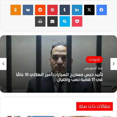
فيسبوك
‫X
لينكدإن
‏Tumblr
بينتيريست
‏Reddit
‏VKontakte
Odnoklassniki
‫Pocket
سكايب
مشاركة عبر البريد
طباعة
الحوادث
منذ أسبوعين
تأييد حبس مستريح السيارات أمير الهلالي 33 عامًا
في 11 قضية نصب واحتيال
مقالات ذات صلة