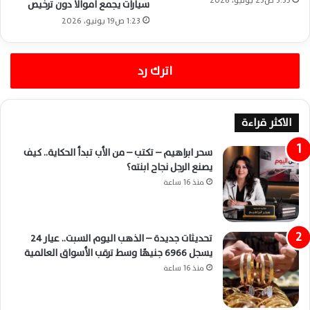
3:35 ص23 يونيو، 2026
سيارات يجمع أموالًا دون ترخيص
1:23 ص19 يونيو، 2026
اترك رد
الاكثر قراءة
سحر ابراهيم – تكتب – من الأب تبدأ الحكاية.. كيف
يصنع الرجل نجاح ابنته؟
منذ 16 ساعة
تحديثات جديدة – الذهب اليوم السبت.. عيار 24
يسجل 6966 جنيهًا وسط ترقب الأسواق العالمية
منذ 16 ساعة