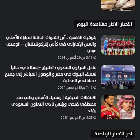
الاخبار الاكثر مشاهدة اليوم
بتوقيت القاهرة .. أبرز القنوات الناقلة لمباراة الأهلي
والعين الإماراتي فى كأس إنتركونتيننتال – الوصيف
عربي
8:19 ص29 أكتوبر، 2024
عاجل المركزي المصري : تطبيق «إنستا باي» حالياً
لعملاء البنوك في مصر و الوصول المباشر إلى جميع
حساباتهم المحلية
7:47 م18 نوفمبر، 2024
الانتقالات الصيقية | رسميا.. الأهلي يطلب ضم
مصطفى فتحي ورئيس نادي التعاون السعودي
يؤكد
6:25 ص11 يوليو، 2023
اخر الاخبار الرياضية