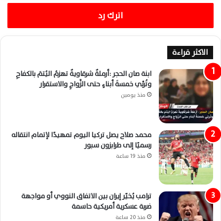
اترك رد
الاكثر قراءة
ابنة صان الحجر :أرملةٌ شرقاويةٌ تهزمُ اليُتمَ بالكفاحِ
وتُربِّي خمسةَ أبناءٍ حتى الزَّواجِ والاستقرار
منذ يومين
محمد صلاح يصل تركيا اليوم تمهيدًا لإتمام انتقاله
رسميًا إلى طرابزون سبور
منذ 19 ساعة
ترامب يُخيّر إيران بين الاتفاق النووي أو مواجهة
ضربة عسكرية أمريكية حاسمة
منذ 20 ساعة