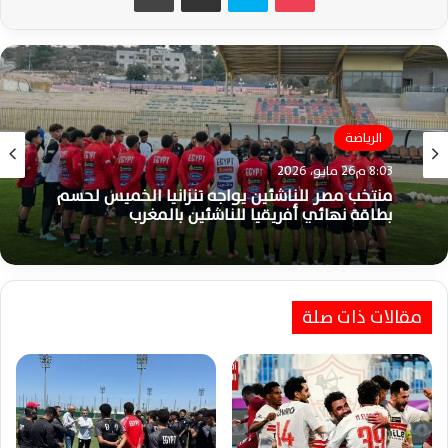
الرياضة
8:03 م26 مايو، 2026
الزمالك
منتخب مصر للناشئين يواجه تنزانيا الخميس لحسم
3:41 م25 مايو، 2026
بطاقة نهائي أفريقيا للناشئين بالمغرب
مقالات ذات صلة
الزمالك يوجه الشكر للمهنئين بعد التتويج
التاريخي بالدوري المصري الممتاز