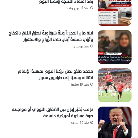
بعد اعتماد النتيجة رسميًا اليوم
منذ أسبوع واحد
ابنة صان الحجر :أرملةٌ شرقاويةٌ تهزمُ اليُتمَ بالكفاحِ
وتُربِّي خمسةَ أبناءٍ حتى الزَّواجِ والاستقرار
منذ يومين
محمد صلاح يصل تركيا اليوم تمهيدًا لإتمام
انتقاله رسميًا إلى طرابزون سبور
منذ 19 ساعة
ترامب يُخيّر إيران بين الاتفاق النووي أو مواجهة
ضربة عسكرية أمريكية حاسمة
منذ 20 ساعة