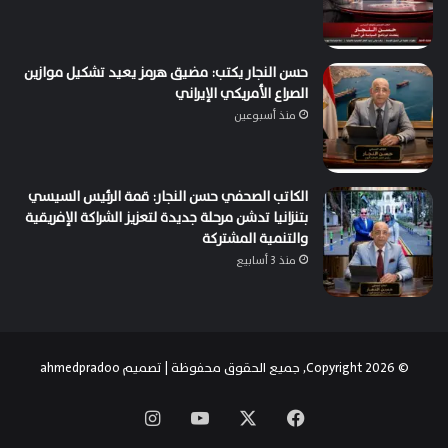
حسن النجار يكتب: مضيق هرمز يعيد تشكيل موازين
الصراع الأمريكي الإيراني
منذ أسبوعين
الكاتب الصحفي حسن النجار: قمة الرئيس السيسي
بتنزانيا تدشن مرحلة جديدة لتعزيز الشراكة الإفريقية
والتنمية المشتركة
منذ 3 أسابيع
© Copyright 2026, جميع الحقوق محفوظة | تصميم
ahmedpradoo
‫X
فيسبوك
‫YouTube
انستقرام