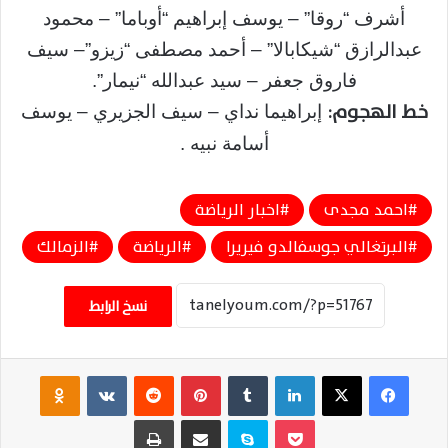
أشرف “روقا” – يوسف إبراهيم “أوباما” – محمود
عبدالرازق “شيكابالا” – أحمد مصطفى “زيزو”– سيف
فاروق جعفر – سيد عبدالله “نيمار”.
خط الهجوم:
إبراهيما نداي – سيف الجزيري – يوسف
أسامة نبيه .
احمد مجدى
اخبار الرياضة
البرتغالي جوسفالدو فيريرا
الرياضة
الزمالك
نسخ الرابط
فيسبوك
‫X
لينكدإن
‏Tumblr
بينتيريست
‏Reddit
‏VKontakte
Odnoklassniki
‫Pocket
سكايب
مشاركة عبر البريد
طباعة