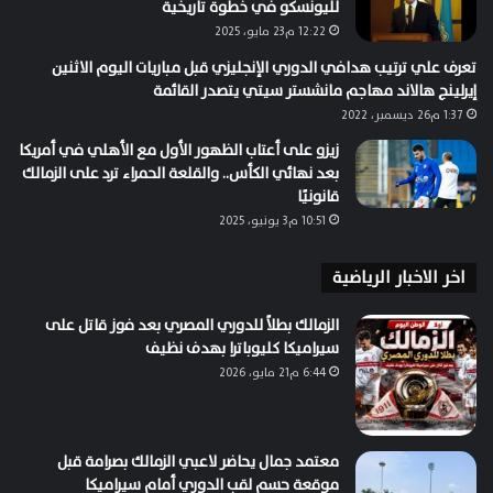
لليونسكو في خطوة تاريخية
12:22 م23 مايو، 2025
تعرف علي ترتيب هدافي الدوري الإنجليزي قبل مباريات اليوم الاثنين
إيرلينج هالاند مهاجم مانشستر سيتي يتصدر القائمة
1:37 م26 ديسمبر، 2022
زيزو على أعتاب الظهور الأول مع الأهلي في أمريكا
بعد نهائي الكأس.. والقلعة الحمراء ترد على الزمالك
قانونيًا
10:51 م3 يونيو، 2025
اخر الاخبار الرياضية
الزمالك بطلاً للدوري المصري بعد فوز قاتل على
سيراميكا كليوباترا بهدف نظيف
6:44 م21 مايو، 2026
معتمد جمال يحاضر لاعبي الزمالك بصرامة قبل
موقعة حسم لقب الدوري أمام سيراميكا