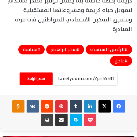
كريمة بحصة حاكمة بما يضمن توفير مصدر مستدام
لتمويل حياه كريمة ومشروعاتها المستقبلية
وتحقيق التمكين الاقتصادي للمواطنين في قرى
المبادرة
الرئيس السيسي
سحر ابراهيم
سياسة
عاجل
نسخ الرابط
فيسبوك
‫X
لينكدإن
‏Tumblr
بينتيريست
‏Reddit
‏VKontakte
Odnoklassniki
‫Pocket
سكايب
مشاركة عبر البريد
طباعة