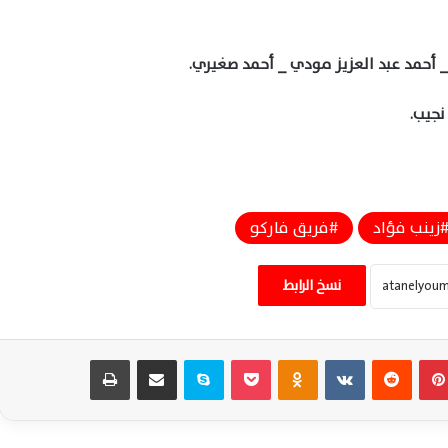
 _ أحمد عبد العزيز مودي _ أحمد صغيري.
نجيب.
زينب فؤاد
فريق فاركو
الأهلي يواجه النصر وديًا الخميس وعموتة
يختبر الصفقات الجديدة قبل انطلاق الموسم
نسخ الرابط
عموتة يحسم مصير ثلاثي دفاع الأهلي
ويواصل تجهيز الفريق بقوة للموسم الجديد
بينتيريست
‏Reddit
‏VKontakte
Odnoklassniki
‫Pocket
سكايب
مشاركة عبر البريد
طباعة
الأهلي يترقب قرار الكاف الحاسم بشأن زيادة