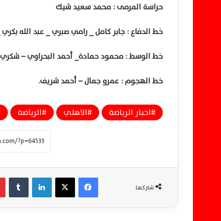
حراسة المرمى : محمد سعيد شيك
خط الدفاع : جابر كامل _ رامي صبري _ عبد الله بكري
خط الوسط : محمود حمادة_ أحمد البحراوي – شكري 
خط الهجوم : عمرو جمال – أحمد شريف.
اخبار الرياضة
الاهلي
الرياضة
فيسبوك
‫X
لينكدإن
‏Tumblr
شاركها