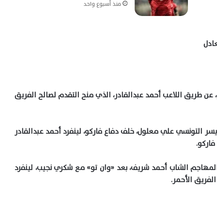
منذ أسبوع واحد
ادل
عن طريق اللاعب أحمد عبدالقادر، الذي منح التقدم لصالح الفريق
سر التونسي علي معلول، خلف دفاع فاركو، لينفرد أحمد عبدالقادر
اركو.
ركو التعادل في الدقيقة 36، بأقدام المهاجم الشاب أحمد شريف، بعد «وان تو» مع شكري نجيب، لينفرد
لفريق الأحمر.