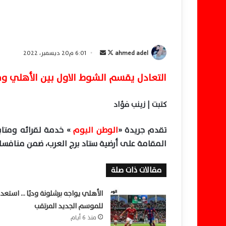
ahmed adel
ت
أ
6:01 م20 ديسمبر، 2022
ا
ر
التعادل يقسم الشوط الاول بين الأهلي وفاركو بنتيجة ( 1- 1 ) لكلا منه
ب
س
ع
ل
ع
ب
كتبت | زينب فؤاد
ل
ر
ى
ي
تقدم جريدة «
الوطن اليوم
» خدمة لقرائه ومتاب
X
د
المقامة على أرضية ستاد برج العرب، ضمن منافسا
ا
إ
مقالات ذات صلة
ل
ك
الأهلي يواجه برشلونة وديًا … استعداد
ت
للموسم الجديد المرتقب
ر
منذ 6 أيام
و