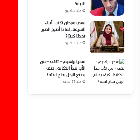
النيابة
منذ ساعتين
نهي سرحان تكتب: أبناء
السرعة.. لماذا أصبح الصبر
تحديًا كبيرًا؟
منذ ساعتين
سحر ابراهيم – تكتب – من
الأب تبدأ الحكاية.. كيف
يصنع الرجل نجاح ابنته؟
منذ 22 ساعة