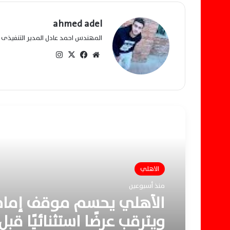
ahmed adel
المهندس احمد عادل المدير التنفيذى ل
مو
في
‫X
انس
قع
سب
تقرا
الو
وك
م
يب
أقرأ التالي
الاهلي
منذ أسبوعين
الأهلي يحسم موقف إمام
ويترقب عرضًا استثنائيًا ق