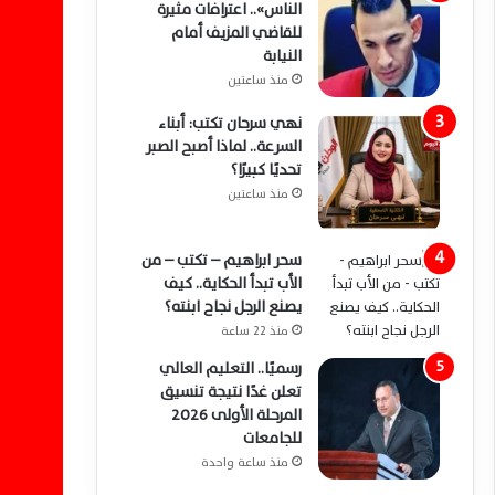
الناس».. اعترافات مثيرة
للقاضي المزيف أمام
النيابة
منذ ساعتين
نهي سرحان تكتب: أبناء
السرعة.. لماذا أصبح الصبر
تحديًا كبيرًا؟
منذ ساعتين
سحر ابراهيم – تكتب – من
الأب تبدأ الحكاية.. كيف
يصنع الرجل نجاح ابنته؟
منذ 22 ساعة
رسميًا.. التعليم العالي
تعلن غدًا نتيجة تنسيق
المرحلة الأولى 2026
للجامعات
منذ ساعة واحدة