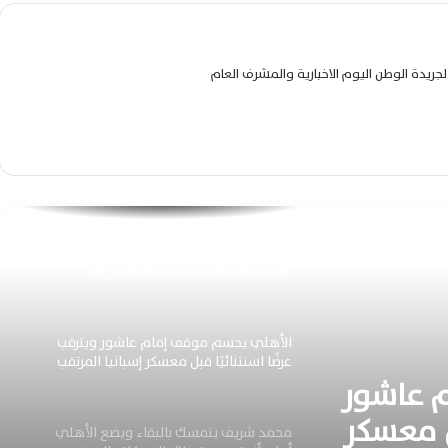
مقاعد دوري أبطال أفريقيا المقبلة
حقيقة اهتمام أستون فيلا بضم مصطفى
جريدة الوطن اليوم الاخبارية والمشرف العام
شوبير بعد تألقه بمونديال العالم 2026
الأهلي ينتظر عروضًا خليجية جديدة لحسم
مستقبل تريزيجيه خلال الميركاتو الصيفي
الحالي
رسميًا الأهلي يطلق اسم ستاد فودافون
على ملعبه الجديد بمدينة الشيخ زايد
الأهلي يحسم موقف إمام عاشور ويترقب
عرضًا استثنائيًا قبل معسكر إسبانيا المرتقب
 عاشور
بل معسكر
محمد شريف يتمسك بالبقاء ويضع الأهلي